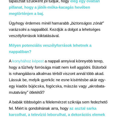
tapasztalt szülőként jól tudjuk, hogy
elég egy óvatlan
pillanat, hogy a játék-móka-kacagás hevében
megtörténjen a baj.
Úgyhogy érdemes minél hamarabb „
biztonságos zónát”
varázsolni a nappaliból. Kezdjük a dolgot a lehetséges
veszélyforrások kiiktatásával.
Milyen potenciális veszélyforrások lehetnek a
nappaliban?
A
konyhához képest
a nappali annyival könnyebb terep,
hogy a tűzhely forrósága miatt nem kell aggódni. Bútorból
is rohangálásra alkalmas térből viszont annál több akad.
Lássuk be, melyik gyerkőc ne esne kísértésbe akár egy-
egy kiadós bújócska, fogócska, mászás vagy „akrobata-
mutatvány” ötletétől?
A babák többségén a félelemérzet szikrája sem fedezhető
fel. Miért is gondolnának arra, hogy
az asztal sarka
karcolhat, a televízió leborulhat, a dekorációs elemek