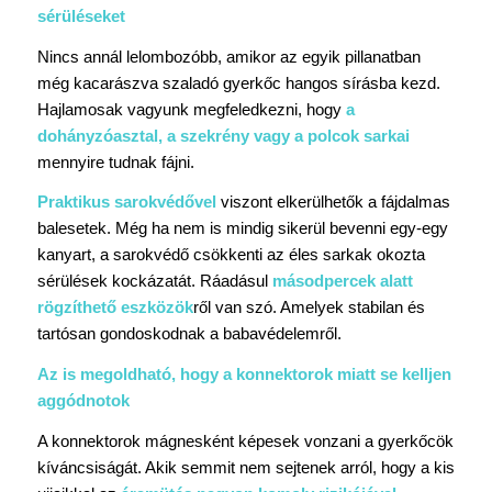
sérüléseket
Nincs annál lelombozóbb, amikor az egyik pillanatban
még kacarászva szaladó gyerkőc hangos sírásba kezd.
Hajlamosak vagyunk megfeledkezni, hogy
a
dohányzóasztal, a szekrény vagy a polcok sarkai
mennyire tudnak fájni.
Praktikus sarokvédővel
viszont elkerülhetők a fájdalmas
balesetek. Még ha nem is mindig sikerül bevenni egy-egy
kanyart, a sarokvédő csökkenti az éles sarkak okozta
sérülések kockázatát. Ráadásul
másodpercek alatt
rögzíthető eszközök
ről van szó. Amelyek stabilan és
tartósan gondoskodnak a babavédelemről.
Az is megoldható, hogy a konnektorok miatt se kelljen
aggódnotok
A konnektorok mágnesként képesek vonzani a gyerkőcök
kíváncsiságát. Akik semmit nem sejtenek arról, hogy a kis