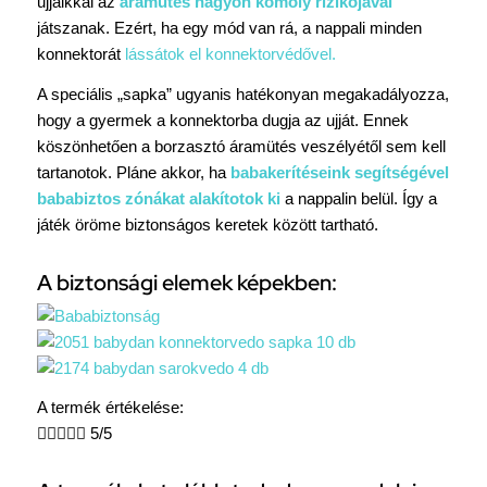
ujjaikkal az
áramütés nagyon komoly rizikójával
játszanak. Ezért, ha egy mód van rá, a nappali minden
konnektorát
lássátok el konnektorvédővel.
A speciális „sapka” ugyanis hatékonyan megakadályozza,
hogy a gyermek a konnektorba dugja az ujját. Ennek
köszönhetően a borzasztó áramütés veszélyétől sem kell
tartanotok. Pláne akkor, ha
babakerítéseink segítségével
bababiztos zónákat alakítotok ki
a nappalin belül. Így a
játék öröme biztonságos keretek között tartható.
A biztonsági elemek képekben:
A termék értékelése:





5/5