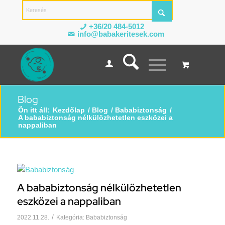
+36/20 484-5012
info@babakeritesek.com
Blog
Ön itt áll:
Kezdőlap
/
Blog
/
Bababiztonság
/
A bababiztonság nélkülözhetetlen eszközei a
nappaliban
A bababiztonság nélkülözhetetlen
eszközei a nappaliban
/
2022.11.28.
Kategória:
Bababiztonság