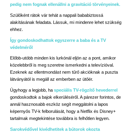
pedig nem fognak ellenállni a gravitáció törvényeinek.
Szülőként rátok vár tehát a nappali bababiztossá
alakításának feladata. Lássuk, mi mindenre lehet szükség
ehhez.
Így gondoskodhattok egyszerre a baba és a TV
védelméről
Előbb-utóbb minden kis lurkónál eljön az a pont, amikor
közelebbről is meg szeretne ismerkedni a televízióval.
Ezeknek az ellentmondást nem tűrő akcióknak a puszta
látványától is megáll az emberben az ütőér.
Úgyhogy a legjobb, ha
speciális
TV-rögzítő hevederrel
gondoskodtok a bajok elkerüléséről. A párezer forintos, de
annál hasznosabb eszköz segít meggátolni a lapos
képernyős TV-k felborulását, hogy a Netflix és Disney+
tartalmak megtekintése továbbra is felhőtlen legyen.
Sarokvédővel kivédhetitek a bútorok okozta