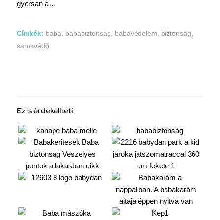
gyorsan a…
Címkék:
baba
,
bababiztonság
,
babavédelem
,
biztonság
,
sarokvédő
Ez is érdekelheti