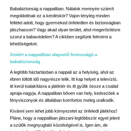
Bababiztonság a nappaliban. Nálatok mennyire számít
megoldottnak ez a kérdéskör? Vajon tényleg minden
feltétel adott, hogy gyermeked önfeledten és biztonságban
játszhasson? Vagy akad olyan terület, ahol megerősítésre
szorul a babavédelem? A cikkben segítünk felmérni a
lehetőségeket.
Amiért a nappaliban alapvető fontosságú a
bababiztonság
A legtöbb háztartásban a nappali az a helyiség, ahol az
ébren töltött idő nagyrésze telik. Itt kap helyet a televízió,
itt kerül kialakításra a játéktér és itt gyűlik össze a család
apraja-nagyja. A nappaliban bőven van hely, kedvezőek a
fényviszonyok és általában komfortos meleg uralkodik.
Kívánni sem lehet jobb környezetet az önfeledt játékhoz!
Pláne, hogy a nappaliban játszani legtöbbször egyet jelent
a szülők megnyugtató közelségével is. Igen ám, de