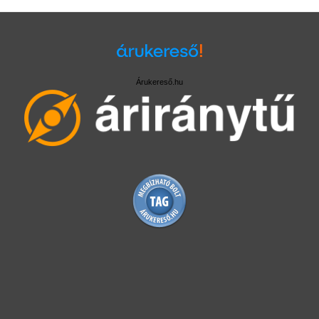
Árukereső.hu