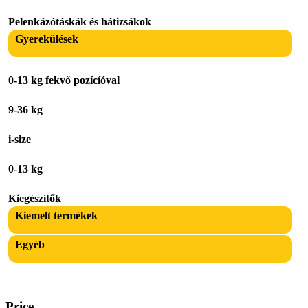
Pelenkázótáskák és hátizsákok
Gyerekülések
0-13 kg fekvő pozícíóval
9-36 kg
i-size
0-13 kg
Kiegészítők
Kiemelt termékek
Egyéb
Price