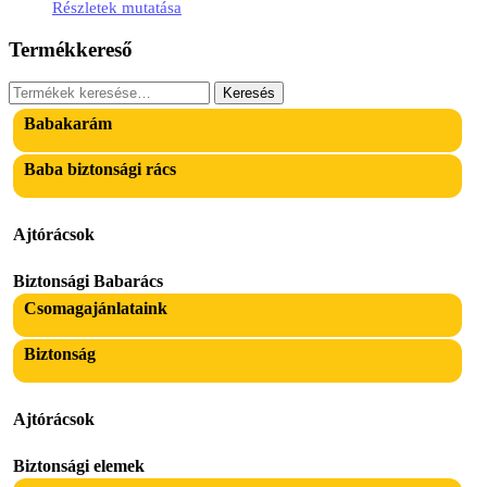
Részletek mutatása
Termékkereső
Keresés
Keresés
a
Babakarám
következőre:
Baba biztonsági rács
Ajtórácsok
Biztonsági Babarács
Csomagajánlataink
Biztonság
Ajtórácsok
Biztonsági elemek