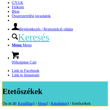
GY.I.K
Fiókom
Blog
Összeszerelési javaslatok
Bejelentkezés / Regisztráció oldala
Keresés
Menu
Menu
0
Shopping Cart
Link to Facebook
Link to Instagram
Etetőszékek
Ön itt áll:
Kezdőlap
1
/
Shop
2
/
Bababútor
3
/
Etetőszékek