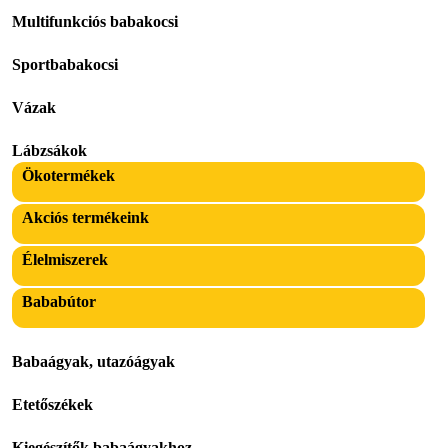
Multifunkciós babakocsi
Sportbabakocsi
Vázak
Lábzsákok
Ökotermékek
Akciós termékeink
Élelmiszerek
Bababútor
Babaágyak, utazóágyak
Etetőszékek
Kiegészítők babaágyakhoz