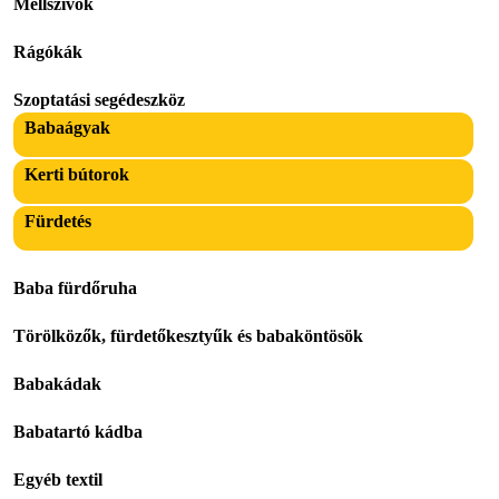
Mellszívok
Rágókák
Szoptatási segédeszköz
Babaágyak
Kerti bútorok
Fürdetés
Baba fürdőruha
Törölközők, fürdetőkesztyűk és babaköntösök
Babakádak
Babatartó kádba
Egyéb textil