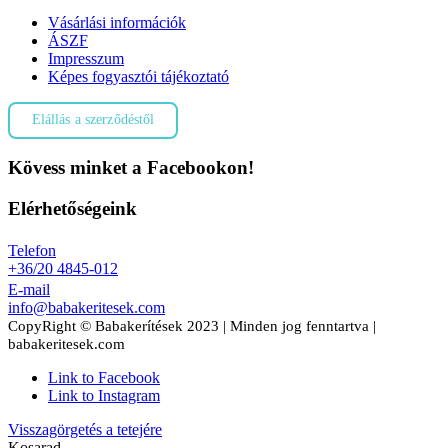
Vásárlási információk
ÁSZF
Impresszum
Képes fogyasztói tájékoztató
Elállás a szerződéstől
Kövess minket a Facebookon!
Elérhetőségeink
Telefon
+36/20 4845-012
E-mail
info@babakeritesek.com
CopyRight © Babakerítések 2023 | Minden jog fenntartva |
babakeritesek.com
Link to Facebook
Link to Instagram
Visszagörgetés a tetejére
Kosarad