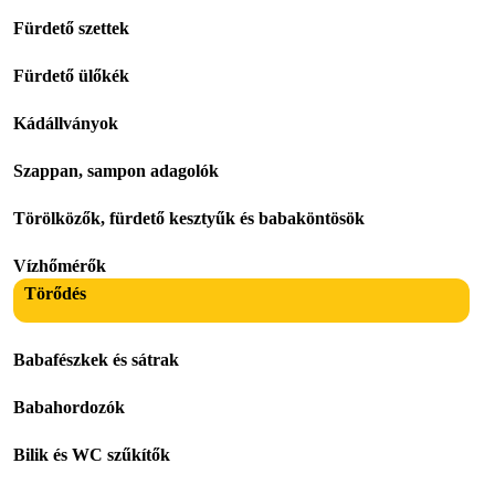
Fürdető szettek
Fürdető ülőkék
Kádállványok
Szappan, sampon adagolók
Törölközők, fürdető kesztyűk és babaköntösök
Vízhőmérők
Törődés
Babafészkek és sátrak
Babahordozók
Bilik és WC szűkítők