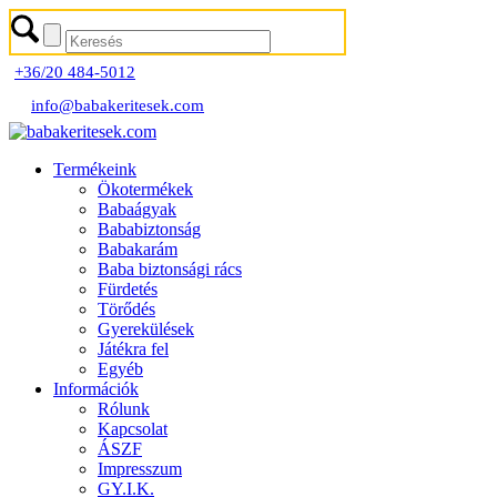
+36/20 484-5012
info@babakeritesek.com
Termékeink
Ökotermékek
Babaágyak
Bababiztonság
Babakarám
Baba biztonsági rács
Fürdetés
Törődés
Gyerekülések
Játékra fel
Egyéb
Információk
Rólunk
Kapcsolat
ÁSZF
Impresszum
GY.I.K.