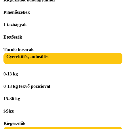
Pihenőszékek
Utazóágyak
Etetőszék
Tároló kosarak
Gyerekülés, autósülés
0-13 kg
0-13 kg fekvő pozícióval
15-36 kg
i-Size
Kiegészítők