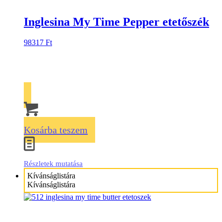
Inglesina My Time Pepper etetőszék
98317
Ft
Kosárba teszem
Részletek mutatása
Kívánságlistára
Kívánságlistára