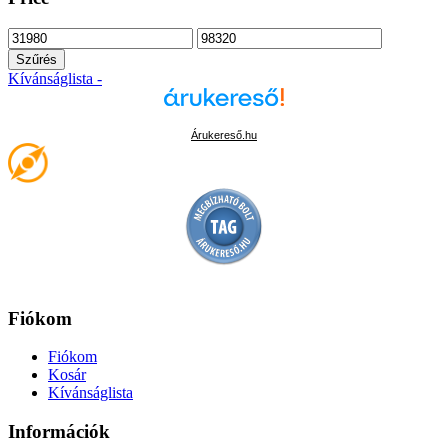
Min
Max
ár
ár
Szűrés
Kívánságlista -
Árukereső.hu
Fiókom
Fiókom
Kosár
Kívánságlista
Információk