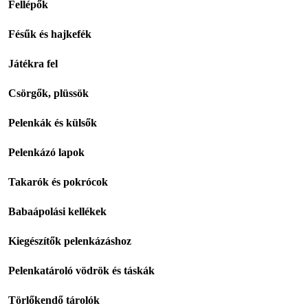
Fellépők
Fésűk és hajkefék
Játékra fel
Csörgők, plüssök
Pelenkák és külsők
Pelenkázó lapok
Takarók és pokrócok
Babaápolási kellékek
Kiegészítők pelenkázáshoz
Pelenkatároló vödrök és táskák
Törlőkendő tárolók