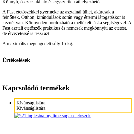
Könnyű, összecsukható és egyszerűen áthelyezhető.
A Fast etetőszékkel gyermeke az asztalnál ülhet, akárcsak a
felnőttek. Otthon, kirándulások során vagy éttermi látogatáskor is
kéznél van. Könnyedén hordozható a mellékelt táska segítségével. A
Fast asztali etetőszék praktikus és nemcsak megkönnyíti az etetést,
de élvezetessé is teszi azt.
A maximális megengedett súly 15 kg.
Értékelések
Kapcsolódó termékek
Kívánságlistára
Kívánságlistára