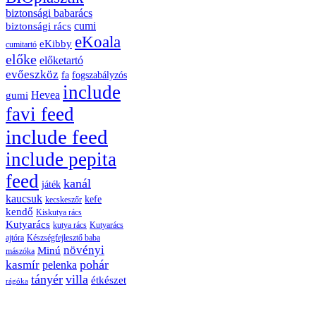
biztonsági babarács
cumi
biztonsági rács
eKoala
eKibby
cumitartó
előke
előketartó
evőeszköz
fa
fogszabályzós
include
Hevea
gumi
favi feed
include feed
include pepita
feed
kanál
játék
kaucsuk
kefe
kecskeszőr
kendő
Kiskutya rács
Kutyarács
kutya rács
Kutyarács
ajtóra
Készségfejlesztő baba
növényi
Minú
mászóka
pohár
kasmír
pelenka
tányér
villa
étkészet
rágóka