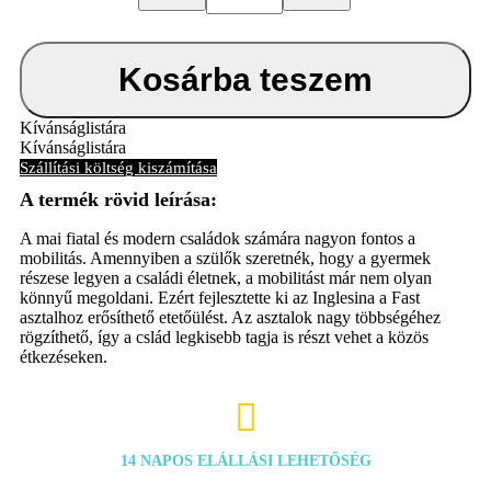
erősíthető
etetőülés
Fuxia
mennyiség
Kosárba teszem
Kívánságlistára
Kívánságlistára
Szállítási költség kiszámítása
A mai fiatal és modern családok számára nagyon fontos a
mobilitás. Amennyiben a szülők szeretnék, hogy a gyermek
részese legyen a családi életnek, a mobilitást már nem olyan
könnyű megoldani. Ezért fejlesztette ki az Inglesina a Fast
asztalhoz erősíthető etetőülést. Az asztalok nagy többségéhez
rögzíthető, így a cslád legkisebb tagja is részt vehet a közös
étkezéseken.

14 NAPOS ELÁLLÁSI LEHETŐSÉG