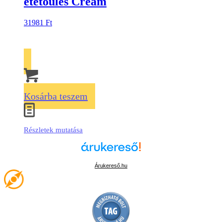
etetőülés Cream
31981
Ft
Kosárba teszem
Részletek mutatása
Árukereső.hu