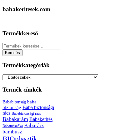
babakeritesek.com
Termékkereső
Keresés
a
Keresés
következőre:
Termékkategóriák
Termék címkék
baba
Bababitonság
biztonság
Baba biztonsági
rács
Bababiztonsági rács
Babakarám
Babakerítés
Babarács
Babamászóka
bambusz
BIOplasztik