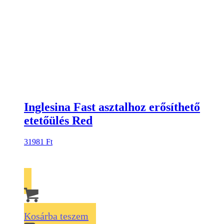
Inglesina Fast asztalhoz erősíthető
etetőülés Red
31981
Ft
Kosárba teszem