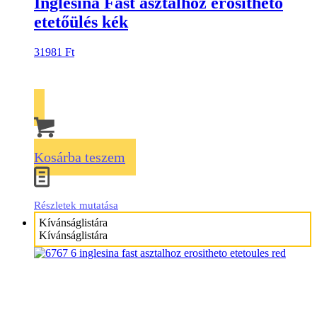
Inglesina Fast asztalhoz erősíthető
etetőülés kék
31981
Ft
Kosárba teszem
Részletek mutatása
Kívánságlistára
Kívánságlistára