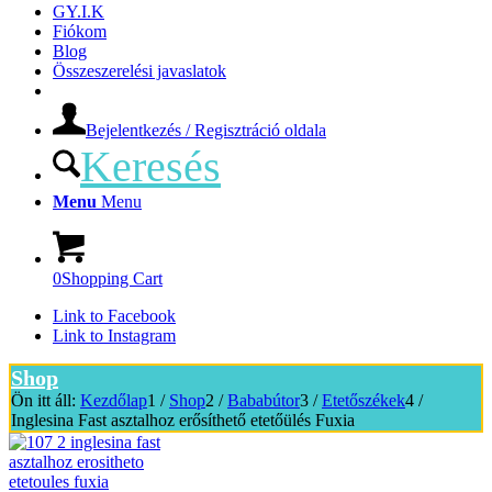
GY.I.K
Fiókom
Blog
Összeszerelési javaslatok
Bejelentkezés / Regisztráció oldala
Keresés
Menu
Menu
0
Shopping Cart
Link to Facebook
Link to Instagram
Shop
Ön itt áll:
Kezdőlap
1
/
Shop
2
/
Bababútor
3
/
Etetőszékek
4
/
Inglesina Fast asztalhoz erősíthető etetőülés Fuxia