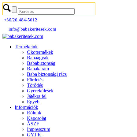
+36/20 484-5012
info@babakeritesek.com
Termékeink
Ökotermékek
Babaágyak
Bababiztonság
Babakarám
Baba biztonsági rács
Fürdetés
Törődés
Gyerekülések
Játékra fel
Egyéb
Információk
Rólunk
Kapcsolat
ÁSZF
Impresszum
GY.I.K.