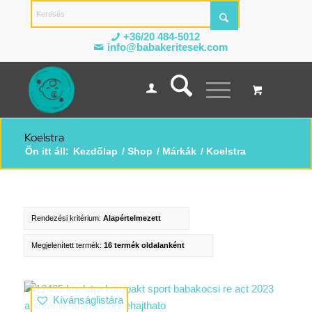
+36/20 484-5012
info@babakeritesek.com
Koelstra
Ön itt áll:
Kezdőlap
/
Shop
/
Márkák
/
Koelstra
Rendezési kritérium:
Alapértelmezett
Megjelenített termék:
16 termék oldalanként
Kívánságlistára