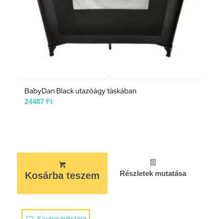
BabyDan Black utazóágy táskában
24487
Ft
Részletek mutatása
Kosárba teszem
Kívánságlistára