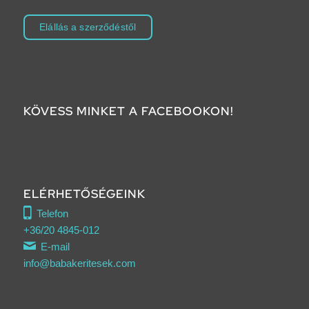
Elállás a szerződéstől
KÖVESS MINKET A FACEBOOKON!
Click to accept marketing cookies and
enable this content
ELÉRHETŐSÉGEINK
Telefon
+36/20 4845-012
E-mail
info@babakeritesek.com