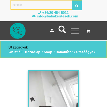
+36/20 484-5012
info@babakeritesek.com
Utazóágyak
Ön itt áll:
Kezdőlap
/
Shop
/
Bababútor
/
Utazóágyak