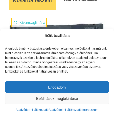
Kosárba teszem
Kívánságlistára
Sütik beállítása
A legjobb élmény biztosítása érdekében olyan technológiákat használunk,
mint a cookie-k az eszközadatok tárolására és/vagy eléréséhez. Ha
beleegyezik ezekbe a technológiákba, akkor olyan adatokat dolgozhatunk
fel ezen az oldalon, mint a böngészési viselkedés vagy az egyedi
azonosítók. A hozzájárulás elmulasztása vagy visszavonása bizonyos
funkciókat és funkciókat hátrányosan érinthet.
Elfogadom
Koelstra T5 utazóágy állítható magasságú
fekvőfelülettel Grey
Beállítások megtekintése
61513
Ft
Adatvédelmi tájékoztató
Adatvédelmi tájékoztató
Impresszum