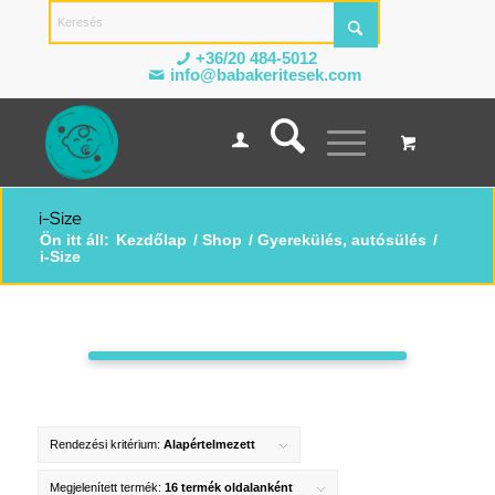
+36/20 484-5012
info@babakeritesek.com
i-Size
Ön itt áll:
Kezdőlap
/
Shop
/
Gyerekülés, autósülés
/
i-Size
Rendezési kritérium:
Alapértelmezett
Megjelenített termék:
16 termék oldalanként