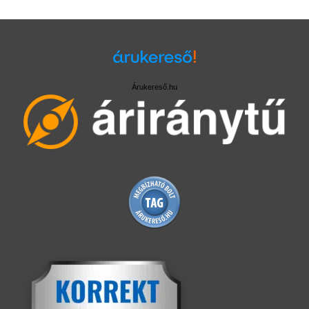
Árukereső.hu