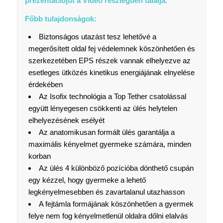
prezentációjűt a Video részlegben találja.
Főbb tulajdonságok:
Biztonságos utazást tesz lehetővé a
megerősített oldal fej védelemnek köszönhetően és
szerkezetében EPS részek vannak elhelyezve az
esetleges ütközés kinetikus energiájának elnyelése
érdekében
Az Isofix technológia a Top Tether csatolással
együtt lényegesen csökkenti az ülés helytelen
elhelyezésének esélyét
Az anatomikusan formált ülés garantálja a
maximális kényelmet gyermeke számára, minden
korban
Az ülés 4 különböző pozícióba dönthető csupán
egy kézzel, hogy gyermeke a lehető
legkényelmesebben és zavartalanul utazhasson
A fejtámla formájának köszönhetően a gyermek
felye nem fog kényelmetlenül oldalra dőlni elalvás