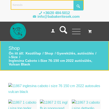
+36/20 484-5012
info@babakeritesek.com
Shop
Ön itt áll:
Kezdőlap
/
Shop
/
Gyerekülés, autósülés
/
i-Size
/
Inglesina Caboto i-Size 76-150 cm 2022 autósülés,
Vulcan Black