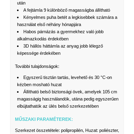
után
A fejtámla 9 különböző magasságba állítható
Kényelmes puha betét a legkisebbek számára a
használat első néhány hónapjára
Habos párnázás a gyermekhez való jobb
alkalmazkodás érdekében
3D hállós háttámla az anyag jobb lélegző
képessége érdekében
További tulajdonságok:
Egyszerű tisztán tartás, levehető és 30 °C-on
kézben mosható huzat
Állítható belső biztonsági övek, amelyek 105 cm
magasságig használandók, utána pedig egyszerűen
elbújtathatók az ülés belső szerkezetében
MŰSZAKI PARAMÉTEREK:
Szerkezet összetétele: polipropilén, Huzat: poliészter,