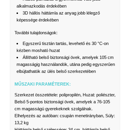
alkalmazkodás érdekében
3D hállós háttámla az anyag jobb lélegző
képessége érdekében
További tulajdonságok:
Egyszerű tisztán tartás, levehető és 30 °C-on
kézben mosható huzat
Állítható belső biztonsági övek, amelyek 105 cm
magasságig használandók, utána pedig egyszerűen
elbújtathatók az ülés belső szerkezetében
MŰSZAKI PARAMÉTEREK:
Szerkezet összetétele: polipropilén, Huzat: poliészter,
Belső 5-pontos biztonsági övek, amelyek a 76-105
cm magasságú gyerekeknek szolgálnak.
Elhelyezés az autóban: csupán menetirányban, Súly:
13,2 kg
Háttámla belső szélessége: 34 cm, háttámla belső