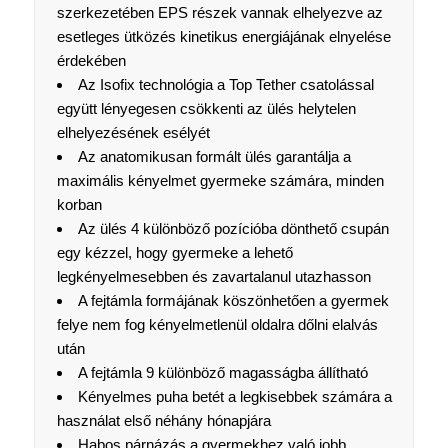
szerkezetében EPS részek vannak elhelyezve az
esetleges ütközés kinetikus energiájának elnyelése
érdekében
Az Isofix technológia a Top Tether csatolással
együtt lényegesen csökkenti az ülés helytelen
elhelyezésének esélyét
Az anatomikusan formált ülés garantálja a
maximális kényelmet gyermeke számára, minden
korban
Az ülés 4 különböző pozícióba dönthető csupán
egy kézzel, hogy gyermeke a lehető
legkényelmesebben és zavartalanul utazhasson
A fejtámla formájának köszönhetően a gyermek
felye nem fog kényelmetlenül oldalra dőlni elalvás
után
A fejtámla 9 különböző magasságba állítható
Kényelmes puha betét a legkisebbek számára a
használat első néhány hónapjára
Habos párnázás a gyermekhez való jobb