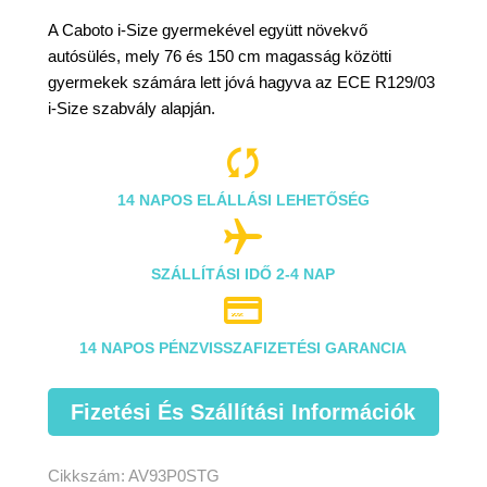
A Caboto i-Size gyermekével együtt növekvő
autósülés, mely 76 és 150 cm magasság közötti
gyermekek számára lett jóvá hagyva az ECE R129/03
i-Size szabvály alapján.

14 NAPOS ELÁLLÁSI LEHETŐSÉG

SZÁLLÍTÁSI IDŐ 2-4 NAP

14 NAPOS PÉNZVISSZAFIZETÉSI GARANCIA
Fizetési És Szállítási Információk
Cikkszám:
AV93P0STG