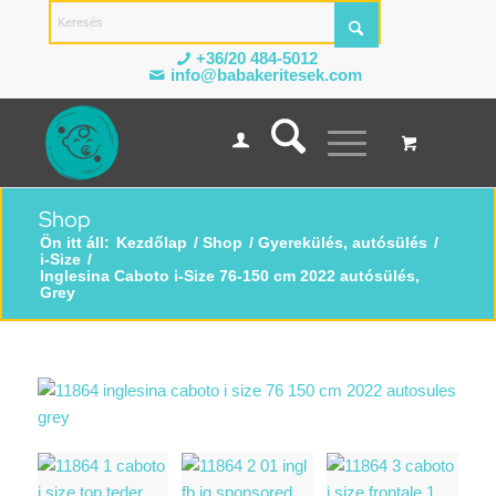
+36/20 484-5012
info@babakeritesek.com
Shop
Ön itt áll:
Kezdőlap
/
Shop
/
Gyerekülés, autósülés
/
i-Size
/
Inglesina Caboto i-Size 76-150 cm 2022 autósülés,
Grey