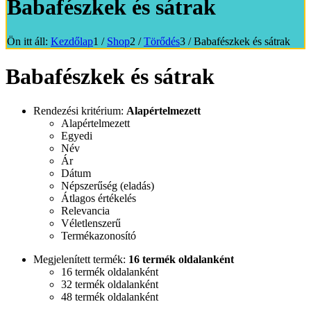
Babafészkek és sátrak
Ön itt áll:
Kezdőlap
1
/
Shop
2
/
Törődés
3
/
Babafészkek és sátrak
Babafészkek és sátrak
Rendezési kritérium:
Alapértelmezett
Alapértelmezett
Egyedi
Név
Ár
Dátum
Népszerűség (eladás)
Átlagos értékelés
Relevancia
Véletlenszerű
Termékazonosító
Megjelenített termék:
16 termék oldalanként
16 termék oldalanként
32 termék oldalanként
48 termék oldalanként