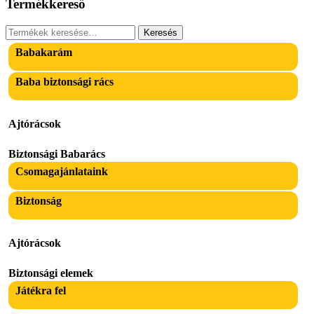
Termékkereső
Keresés
Keresés
a
Babakarám
következőre:
Baba biztonsági rács
Ajtórácsok
Biztonsági Babarács
Csomagajánlataink
Biztonság
Ajtórácsok
Biztonsági elemek
Játékra fel