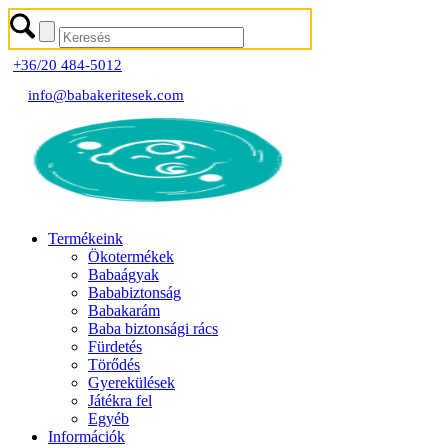
+36/20 484-5012
info@babakeritesek.com
Termékeink
Ökotermékek
Babaágyak
Bababiztonság
Babakarám
Baba biztonsági rács
Fürdetés
Törődés
Gyerekülések
Játékra fel
Egyéb
Információk