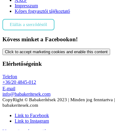
ÁSZF
Impresszum
Képes fogyasztói tájékoztató
Elállás a szerződéstől
Kövess minket a Facebookon!
Click to accept marketing cookies and enable this content
Elérhetőségeink
Telefon
+36/20 4845-012
E-mail
info@babakeritesek.com
CopyRight © Babakerítések 2023 | Minden jog fenntartva |
babakeritesek.com
Link to Facebook
Link to Instagram
Visszagörgetés a tetejére
Kosarad