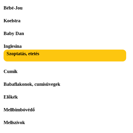
Bébé-Jou
Koelstra
Baby Dan
Inglesina
Szoptatás, etetés
Cumik
Babaflakonok, cumisüvegek
Előkék
Mellbimbóvédő
Mellszívok