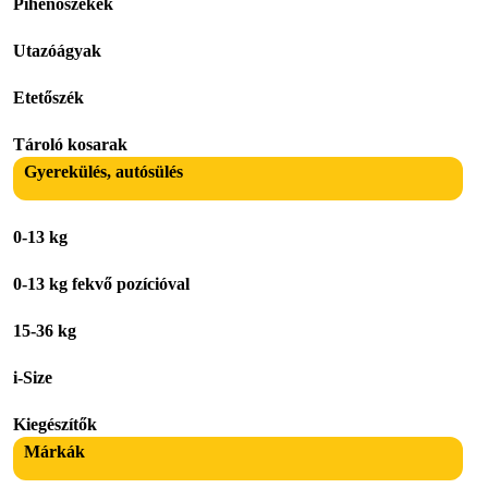
Pihenőszékek
Utazóágyak
Etetőszék
Tároló kosarak
Gyerekülés, autósülés
0-13 kg
0-13 kg fekvő pozícióval
15-36 kg
i-Size
Kiegészítők
Márkák