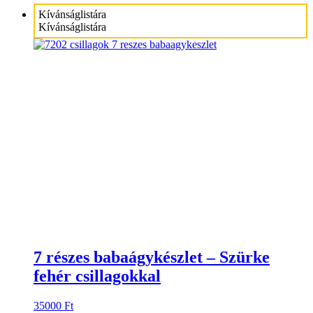
Kívánságlistára
Kívánságlistára
7 részes babaágykészlet – Szürke
fehér csillagokkal
35000
Ft