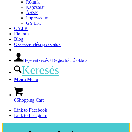
Rólunk
Kapcsolat
ÁSZF
Impresszum
GY.I.K.
GY.I.K
Fiókom
Blog
Összeszerelési javaslatok
Bejelentkezés / Regisztráció oldala
Keresés
Menu
Menu
0
Shopping Cart
Link to Facebook
Link to Instagram