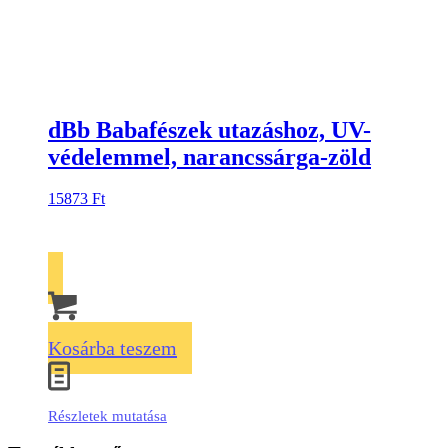
dBb Babafészek utazáshoz, UV-
védelemmel, narancssárga-zöld
15873
Ft
Kosárba teszem
Részletek mutatása