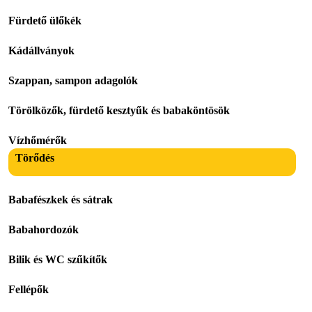
Fürdető ülőkék
Kádállványok
Szappan, sampon adagolók
Törölközők, fürdető kesztyűk és babaköntösök
Vízhőmérők
Törődés
Babafészkek és sátrak
Babahordozók
Bilik és WC szűkítők
Fellépők