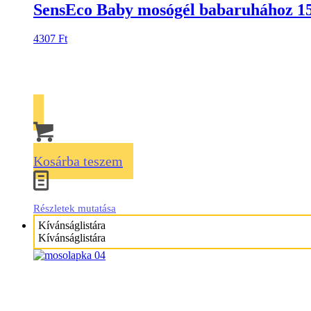
SensEco Baby mosógél babaruhához 1
4307
Ft
Kosárba teszem
Részletek mutatása
Kívánságlistára
Kívánságlistára