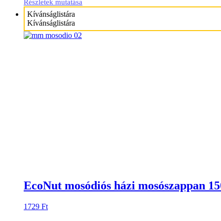
Részletek mutatása
Kívánságlistára
Kívánságlistára
EcoNut mosódiós házi mosószappan 15
1729
Ft