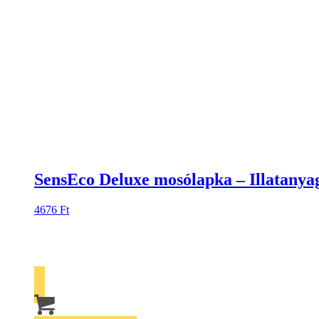
SensEco Deluxe mosólapka – Illatany
4676
Ft