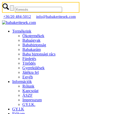
+36/20 484-5012
info@babakeritesek.com
Termékeink
Ökotermékek
Babaágyak
Bababiztonság
Babakarám
Baba biztonsági rács
Fürdetés
Törődés
Gyerekülések
Játékra fel
Egyéb
Információk
Rólunk
Kapcsolat
ÁSZF
Impresszum
GY.I.K.
GY.I.K
Fiókom