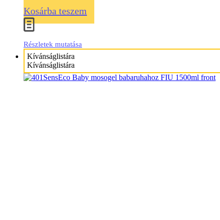
Kosárba teszem
Részletek mutatása
Kívánságlistára
Kívánságlistára