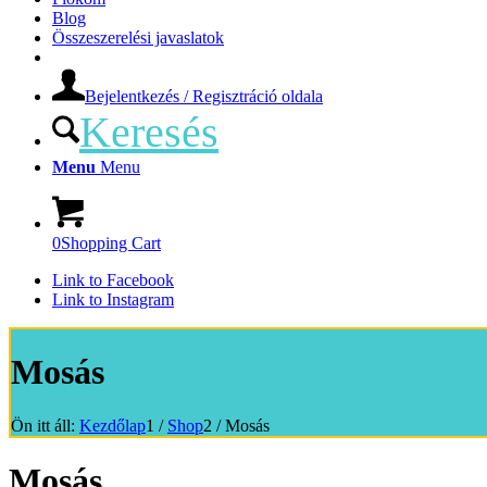
Blog
Összeszerelési javaslatok
Bejelentkezés / Regisztráció oldala
Keresés
Menu
Menu
0
Shopping Cart
Link to Facebook
Link to Instagram
Mosás
Ön itt áll:
Kezdőlap
1
/
Shop
2
/
Mosás
Mosás