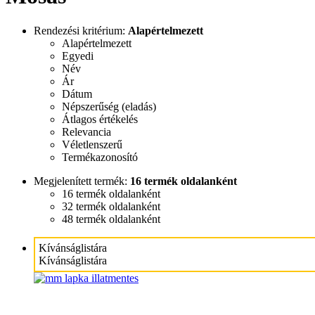
Rendezési kritérium:
Alapértelmezett
Alapértelmezett
Egyedi
Név
Ár
Dátum
Népszerűség (eladás)
Átlagos értékelés
Relevancia
Véletlenszerű
Termékazonosító
Megjelenített termék:
16 termék oldalanként
16 termék oldalanként
32 termék oldalanként
48 termék oldalanként
Kívánságlistára
Kívánságlistára