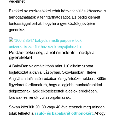
védelmet.
Ezekkel az eszközökkel tehát közvetlenül és közvetve is
támogathatjátok a fenntarthatóságot. Ez pedig kiemelt
fontossággal bírhat, hogyha a gyerkőc(ök) jövőjére
gondolsz.
Példaértékű cég, ahol mindenki imádja a
gyerekeket
A BabyDan valamivel több mint 110 alkalmazottat
foglalkoztat a dániai Låsbyban, Skovlundban, illetve
Angliában található irodáiban és gyártóüzemekben. Külön
figyelmet fordítanak rá, hogy a legjobb munkatársakkal
dolgozzanak, akik elkötelezettek a célok érdekében,
lojálisak és rendkívül szorgalmasak.
Sokan közülük 20, 30 vagy 40 éve tesznek meg minden
tőlük telhetőt a
szülő- és bababarát otthonokért.
Ahogy