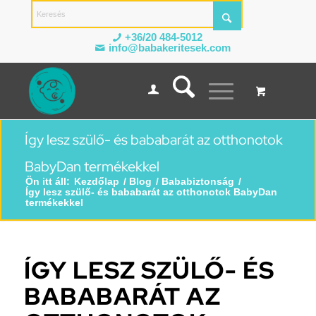
+36/20 484-5012
info@babakeritesek.com
Így lesz szülő- és bababarát az otthonotok
BabyDan termékekkel
Ön itt áll:
Kezdőlap
/
Blog
/
Bababiztonság
/
Így lesz szülő- és bababarát az otthonotok BabyDan
termékekkel
ÍGY LESZ SZÜLŐ- ÉS
BABABARÁT AZ