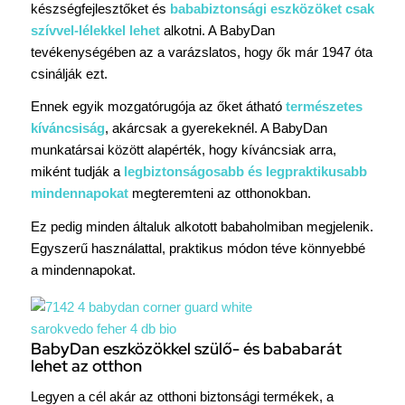
készségfejlesztőket és
bababiztonsági eszközöket csak
szívvel-lélekkel lehet
alkotni. A BabyDan
tevékenységében az a varázslatos, hogy ők már 1947 óta
csinálják ezt.
Ennek egyik mozgatórugója az őket átható
természetes
kíváncsiság
, akárcsak a gyerekeknél. A BabyDan
munkatársai között alapérték, hogy kíváncsiak arra,
miként tudják a
legbiztonságosabb és legpraktikusabb
mindennapokat
megteremteni az otthonokban.
Ez pedig minden általuk alkotott babaholmiban megjelenik.
Egyszerű használattal, praktikus módon téve könnyebbé
a mindennapokat.
BabyDan eszközökkel szülő- és bababarát
lehet az otthon
Legyen a cél akár az otthoni biztonsági termékek, a