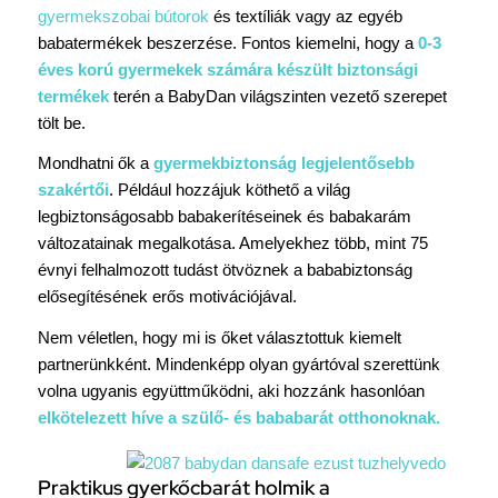
gyermekszobai bútorok
és textíliák vagy az egyéb
babatermékek beszerzése. Fontos kiemelni, hogy a
0-3
éves korú gyermekek számára készült biztonsági
termékek
terén a BabyDan világszinten vezető szerepet
tölt be.
Mondhatni ők a
gyermekbiztonság legjelentősebb
szakértői
. Például hozzájuk köthető a világ
legbiztonságosabb babakerítéseinek és babakarám
változatainak megalkotása. Amelyekhez több, mint 75
évnyi felhalmozott tudást ötvöznek a bababiztonság
elősegítésének erős motivációjával.
Nem véletlen, hogy mi is őket választottuk kiemelt
partnerünkként. Mindenképp olyan gyártóval szerettünk
volna ugyanis együttműködni, aki hozzánk hasonlóan
elkötelezett híve a szülő- és bababarát otthonoknak.
Praktikus gyerkőcbarát holmik a