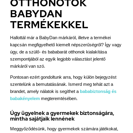
OTTHONOTOK
BABYDAN
TERMÉKEKKEL
Hallottál már a BabyDan márkáról, illetve a termékei
kapcsán megfigyelhető kiemelt népszerűségről? Így vagy
úgy, de a szülő- és bababarát otthonok kialakítása
szempontjából az egyik legjobb választást jelentő
márkáról van szó.
Pontosan ezért gondoltunk arra, hogy külön bejegyzést
szentelünk a bemutatásának. Ismerd meg tehát azt a
brandet, amely nálatok is segíthet a
bababiztonság és
babakényelem
megteremtésében.
Úgy ügyelnek a gyermekek biztonságára,
mintha sajátjaik lennének
Meggyőződésünk, hogy gyermekek számára játékokat,