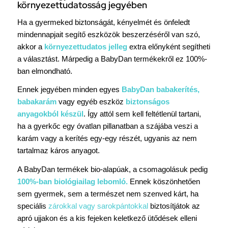
környezettudatosság jegyében
Ha a gyermeked biztonságát, kényelmét és önfeledt
mindennapjait segítő eszközök beszerzéséről van szó,
akkor a
környezettudatos jelleg
extra előnyként segítheti
a választást. Márpedig a BabyDan termékekről ez 100%-
ban elmondható.
Ennek jegyében minden egyes
BabyDan babakerítés,
babakarám
vagy egyéb eszköz
biztonságos
anyagokból készül
. Így attól sem kell feltétlenül tartani,
ha a gyerkőc egy óvatlan pillanatban a szájába veszi a
karám vagy a kerítés egy-egy részét, ugyanis az nem
tartalmaz káros anyagot.
A BabyDan termékek bio-alapúak, a csomagolásuk pedig
100%-ban biológiailag lebomló.
Ennek köszönhetően
sem gyermek, sem a természet nem szenved kárt, ha
speciális
zárokkal vagy sarokpántokkal
biztosítjátok az
apró ujjakon és a kis fejeken keletkező ütődések elleni