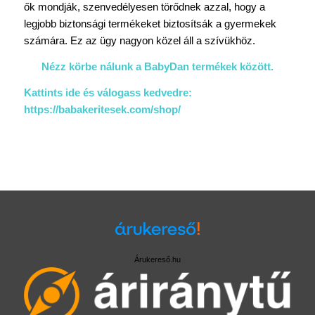
ők mondják, szenvedélyesen törődnek azzal, hogy a
legjobb biztonsági termékeket biztosítsák a gyermekek
számára. Ez az ügy nagyon közel áll a szívükhöz.
Nézz körbe nálunk a BabyDan termékek között.
Kattints ide és válogass kedvedre:
https://babakeritesek.com/shop/
Árukereső.hu