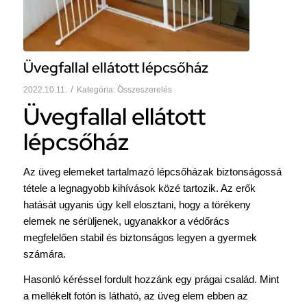
Üvegfallal ellátott lépcsőház
/
2022.10.11.
Kategória:
Összeszerelés
Üvegfallal ellátott
lépcsőház
Az üveg elemeket tartalmazó lépcsőházak biztonságossá
tétele a legnagyobb kihívások közé tartozik. Az erők
hatását ugyanis úgy kell elosztani, hogy a törékeny
elemek ne sérüljenek, ugyanakkor a védőrács
megfelelően stabil és biztonságos legyen a gyermek
számára.
Hasonló kéréssel fordult hozzánk egy prágai család. Mint
a mellékelt fotón is látható, az üveg elem ebben az