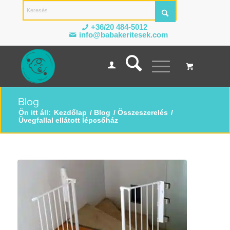
+36/20 484-5012
info@babakeritesek.com
Blog
Ön itt áll:
Kezdőlap
/
Blog
/
Összeszerelés
/
Üvegfallal ellátott lépcsőház