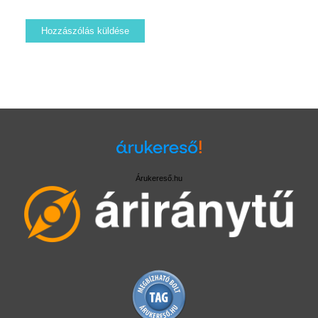
Árukereső.hu