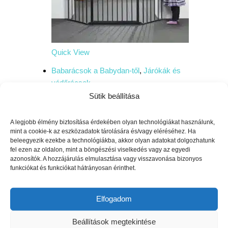
Quick View
Babarácsok a Babydan-től
,
Járókák és
védőrácsok
Sütik beállítása
Babydan Flex M térkorlát 90-140 cm fekete
38990 Ft
A legjobb élmény biztosítása érdekében olyan technológiákat használunk,
mint a cookie-k az eszközadatok tárolására és/vagy eléréséhez. Ha
Kosárba teszem
beleegyezik ezekbe a technológiákba, akkor olyan adatokat dolgozhatunk
fel ezen az oldalon, mint a böngészési viselkedés vagy az egyedi
azonosítók. A hozzájárulás elmulasztása vagy visszavonása bizonyos
funkciókat és funkciókat hátrányosan érinthet.
Kívánságlistára
Kívánságlistára
Elfogadom
Beállítások megtekintése