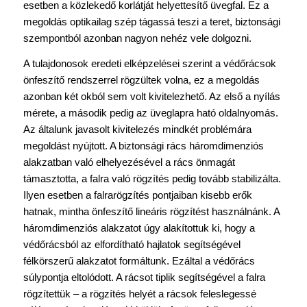
esetben a közlekedő korlátját helyettesítő üvegfal. Ez a
megoldás optikailag szép tágassá teszi a teret, biztonsági
szempontból azonban nagyon nehéz vele dolgozni.
A tulajdonosok eredeti elképzelései szerint a védőrácsok
önfeszítő rendszerrel rögzültek volna, ez a megoldás
azonban két okból sem volt kivitelezhető. Az első a nyílás
mérete, a második pedig az üveglapra ható oldalnyomás.
Az általunk javasolt kivitelezés mindkét problémára
megoldást nyújtott. A biztonsági rács háromdimenziós
alakzatban való elhelyezésével a rács önmagát
támasztotta, a falra való rögzítés pedig tovább stabilizálta.
Ilyen esetben a falrarögzítés pontjaiban kisebb erők
hatnak, mintha önfeszítő lineáris rögzítést használnánk. A
háromdimenziós alakzatot úgy alakítottuk ki, hogy a
védőrácsból az elfordítható hajlatok segítségével
félkörszerű alakzatot formáltunk. Ezáltal a védőrács
súlypontja eltolódott. A rácsot tiplik segítségével a falra
rögzítettük – a rögzítés helyét a rácsok feleslegessé