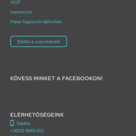
ÁSZF
Impresszum
Képes fogyasztói tájékoztató
Elállás a szerződéstől
KÖVESS MINKET A FACEBOOKON!
Click to accept marketing cookies and
enable this content
ELÉRHETŐSÉGEINK
Telefon
+36/20 4845-012