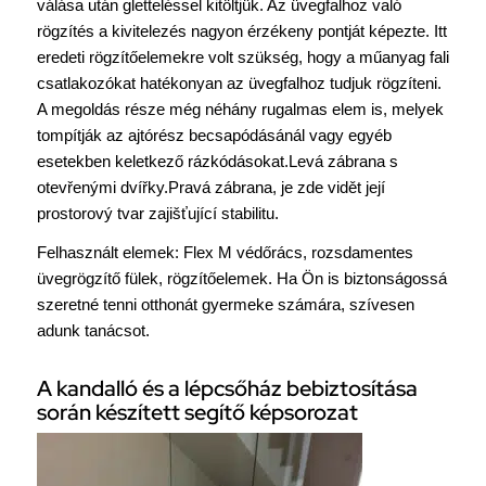
válása után gletteléssel kitöltjük. Az üvegfalhoz való
rögzítés a kivitelezés nagyon érzékeny pontját képezte. Itt
eredeti rögzítőelemekre volt szükség, hogy a műanyag fali
csatlakozókat hatékonyan az üvegfalhoz tudjuk rögzíteni.
A megoldás része még néhány rugalmas elem is, melyek
tompítják az ajtórész becsapódásánál vagy egyéb
esetekben keletkező rázkódásokat.Levá zábrana s
otevřenými dvířky.Pravá zábrana, je zde vidět její
prostorový tvar zajišťující stabilitu.
Felhasznált elemek: Flex M védőrács, rozsdamentes
üvegrögzítő fülek, rögzítőelemek. Ha Ön is biztonságossá
szeretné tenni otthonát gyermeke számára, szívesen
adunk tanácsot.
A kandalló és a lépcsőház bebiztosítása
során készített segítő képsorozat