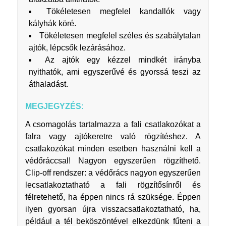
Tökéletesen megfelel kandallók vagy
kályhák köré.
Tökéletesen megfelel széles és szabálytalan
ajtók, lépcsők lezárásához.
Az ajtók egy kézzel mindkét irányba
nyithatók, ami egyszerűvé és gyorssá teszi az
áthaladást.
MEGJEGYZÉS:
A csomagolás tartalmazza a fali csatlakozókat a
falra vagy ajtókeretre való rögzítéshez. A
csatlakozókat minden esetben használni kell a
védőráccsal! Nagyon egyszerűen rögzíthető.
Clip-off rendszer: a védőrács nagyon egyszerűen
lecsatlakoztatható a fali rögzítősínről és
félretehető, ha éppen nincs rá szüksége. Éppen
ilyen gyorsan újra visszacsatlakoztatható, ha,
például a tél beköszöntével elkezdünk fűteni a