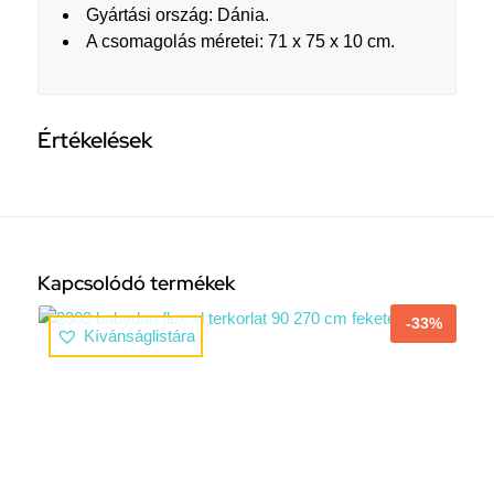
Gyártási ország: Dánia.
A csomagolás méretei: 71 x 75 x 10 cm.
Értékelések
Kapcsolódó termékek
-33%
Kívánságlistára