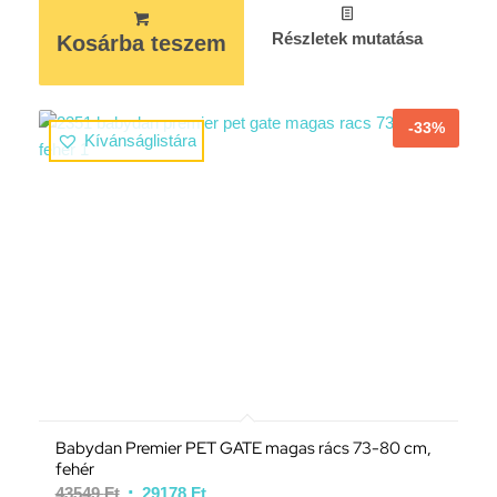
Részletek mutatása
Kosárba teszem
-33%
Kívánságlistára
Babydan Premier PET GATE magas rács 73-80 cm,
fehér
43549
Ft
29178
Ft