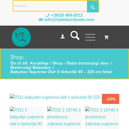
+36/20 484-5012
info@babakeritesek.com
Shop
Ön itt áll:
Kezdőlap
/
Shop
/
Baba biztonsági rács
/
Biztonsági Babarács
/
Babydan Supreme Olaf X térkorlát 90 – 225 cm fehér
-33%