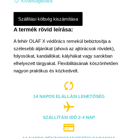
Kívánságlistára
Szállítási költség kiszámítása
A fehér OLAF X védőrács remekül bebiztosítja a
szélesebb átjárókat (ahová az ajtórácsok rövidek),
folyosókat, kandallókat, kályhákat vagy sarokban
elhelyezett tárgyakat. Flexibilitásának köszönhetően
nagyon praktikus és közkedvelt.

14 NAPOS ELÁLLÁSI LEHETŐSÉG

SZÁLLÍTÁSI IDŐ 2-4 NAP
