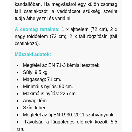
kandallóban. Ha megvásárol egy külön csomag
fali csatlakozót, a védőrácsot szükség szerint
tudja áthelyezni és variálni.
A csomag tartalma:
1 x ajtóelem (72 cm), 2 x
nagy toldóelem (72 cm), 2 x fali rögzítősín (fali
csatlakozó).
Műszaki adatok:
Megfelel az EN 71-3 kémiai tesztnek.
Súly: 9,5 kg.
Magasság: 71 cm.
Minimális nyílás: 90 cm.
Maximális nyílás: 225 cm.
Anyag: fém.
Szín: fehér.
Megfelel az új EN 1930: 2011 szabványnak.
Távolság a függőleges elemek között: 5,5
cm.