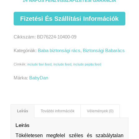
14 NAPOS PÉNZVISSZAFIZETÉSI GARANCIA
Fizetési És Szállítási Információk
Cikkszám:
BD76224-10400-09
Kategóriák:
Baba biztonsági rács
,
Biztonsági Babarács
Címkék:
include favi feed
,
include feed
,
include pepita feed
Márka:
BabyDan
Leírás
További információk
Vélemények (0)
Leírás
Tökéletesen megfelel széles és szabálytalan