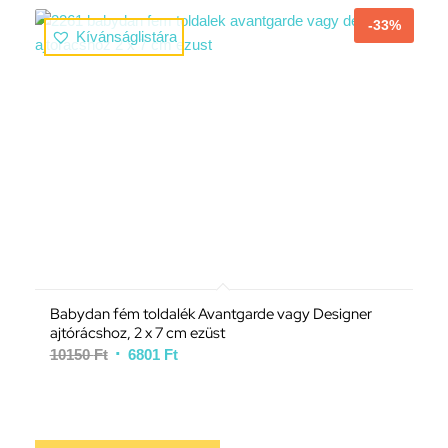
-33%
Kívánságlistára
Babydan fém toldalék Avantgarde vagy Designer
ajtórácshoz, 2 x 7 cm ezüst
10150
Ft
6801
Ft