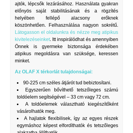
ajtók, lépcsők lezárásához. Használata gyakran
előnyös saját stabilitásának és a rögzítés
helyében fellépő alacsony erőknek
köszönhetően. Felhasználása nagyon sokrétű.
Látogasson el oldalunkra és nézze meg atipikus
kivitelezéseinket
. Itt inspirálódhat és amennyiben
Önnek is gyermeke biztonsága érdekében
atipikus megoldásra van szüksége, keressen
minket.
Az OLAF X térkorlát tulajdonságai:
90-225 cm széles átjárót tud bebiztosítani.
Egyszerűen bővíthető tetszőleges számú
toldóelem segítségével – 33 cm vagy 72 cm.
A toldóelemek választható kiegészítőként
vásárolhatók meg.
A hajlatok flexibilisek, így az egyes részek
egymáshoz képest elfordíthatók és tetszőleges
alakzatba állíthatók.