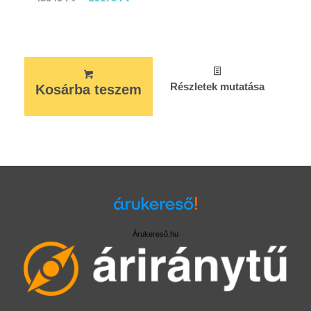
Részletek mutatása
Kosárba teszem
Árukereső.hu