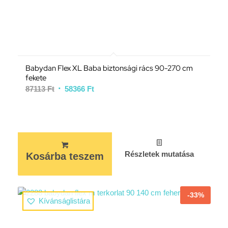
Babydan Flex XL Baba biztonsági rács 90-270 cm
fekete
87113
Ft
58366
Ft
Részletek mutatása
Kosárba teszem
-33%
Kívánságlistára