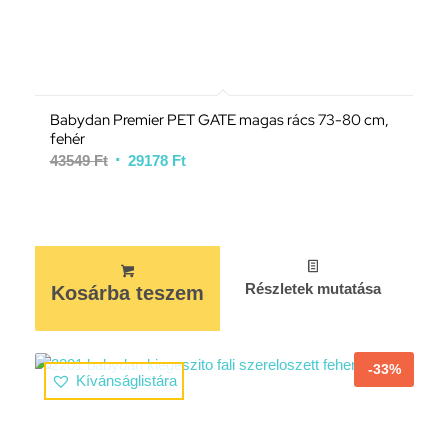
Babydan Premier PET GATE magas rács 73-80 cm,
fehér
43549
Ft
29178
Ft
Részletek mutatása
Kosárba teszem
-33%
Kívánságlistára