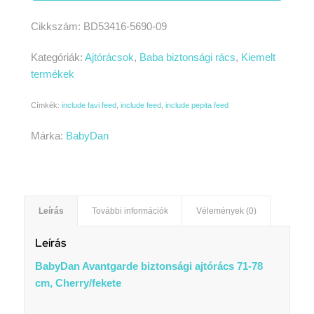
Cikkszám:
BD53416-5690-09
Kategóriák:
Ajtórácsok
,
Baba biztonsági rács
,
Kiemelt
termékek
Címkék:
include favi feed
,
include feed
,
include pepita feed
Márka:
BabyDan
Leírás
További információk
Vélemények (0)
Leírás
BabyDan Avantgarde biztonsági ajtórács 71-78
cm, Cherry/fekete