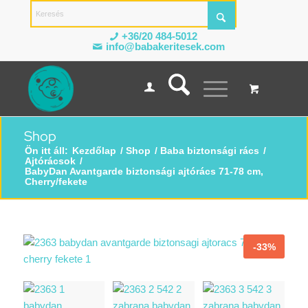
+36/20 484-5012
info@babakeritesek.com
Shop
Ön itt áll:
Kezdőlap
/
Shop
/
Baba biztonsági rács
/
Ajtórácsok
/
BabyDan Avantgarde biztonsági ajtórács 71-78 cm,
Cherry/fekete
-33%