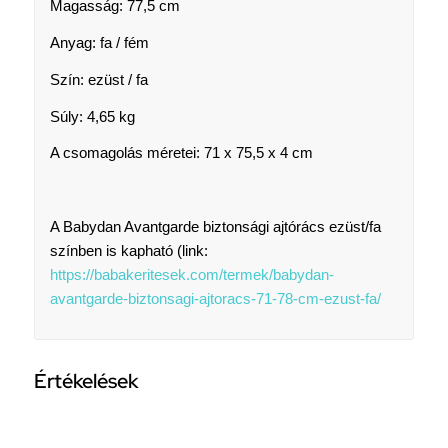
Magasság: 77,5 cm
Anyag: fa / fém
Szín: ezüst / fa
Súly: 4,65 kg
A csomagolás méretei: 71 x 75,5 x 4 cm
A Babydan Avantgarde biztonsági ajtórács ezüst/fa
színben is kapható (link:
https://babakeritesek.com/termek/babydan-
avantgarde-biztonsagi-ajtoracs-71-78-cm-ezust-fa/
Értékelések