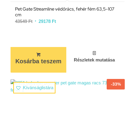
Pet Gate Streamline védőrács, fehér fém 63,5-107
cm
43549
Ft
29178
Ft
Részletek mutatása
Kosárba teszem
-33%
Kívánságlistára