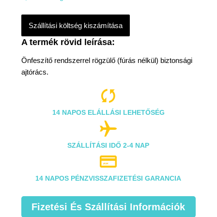
Szállítási költség kiszámítása
Önfeszítő rendszerrel rögzülő (fúrás nélkül) biztonsági
ajtórács.

14 NAPOS ELÁLLÁSI LEHETŐSÉG

SZÁLLÍTÁSI IDŐ 2-4 NAP

14 NAPOS PÉNZVISSZAFIZETÉSI GARANCIA
Fizetési És Szállítási Információk