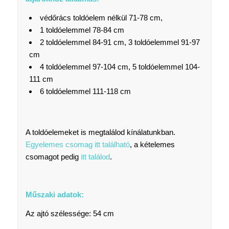
védőrács toldóelem nélkül 71-78 cm,
1 toldóelemmel 78-84 cm
2 toldóelemmel 84-91 cm, 3 toldóelemmel 91-97
cm
4 toldóelemmel 97-104 cm, 5 toldóelemmel 104-
111 cm
6 toldóelemmel 111-118 cm
A toldóelemeket is megtalálod kínálatunkban.
Egyelemes csomag itt található
, a kételemes
csomagot pedig
itt találod
.
Műszaki adatok:
Az ajtó szélessége: 54 cm