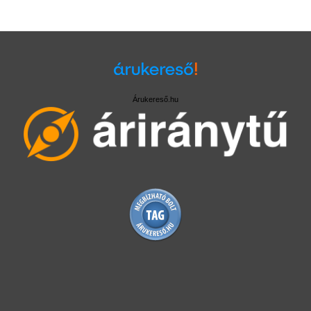
Árukereső.hu