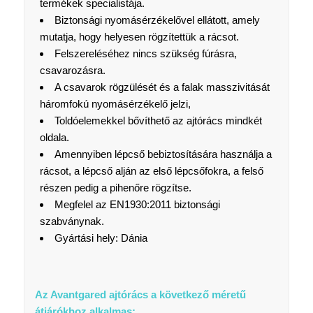
termékek specialistája.
Biztonsági nyomásérzékelővel ellátott, amely
mutatja, hogy helyesen rögzítettük a rácsot.
Felszereléséhez nincs szükség fúrásra,
csavarozásra.
A csavarok rögzülését és a falak masszivitását
háromfokú nyomásérzékelő jelzi,
Toldóelemekkel bővíthető az ajtórács mindkét
oldala.
Amennyiben lépcső bebiztosítására használja a
rácsot, a lépcső alján az első lépcsőfokra, a felső
részen pedig a pihenőre rögzítse.
Megfelel az EN1930:2011 biztonsági
szabványnak.
Gyártási hely: Dánia
Az Avantgared ajtórács a következő méretű
átjárókhoz alkalmas: