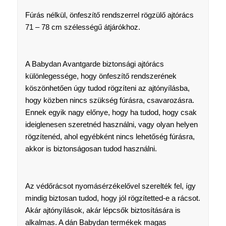
Fúrás nélkül, önfeszítő rendszerrel rögzülő ajtórács
71 – 78 cm szélességű átjárókhoz.
A Babydan Avantgarde biztonsági ajtórács
különlegessége, hogy önfeszítő rendszerének
köszönhetően úgy tudod rögzíteni az ajtónyílásba,
hogy közben nincs szükség fúrásra, csavarozásra.
Ennek egyik nagy előnye, hogy ha tudod, hogy csak
ideiglenesen szeretnéd használni, vagy olyan helyen
rögzítenéd, ahol egyébként nincs lehetőség fúrásra,
akkor is biztonságosan tudod használni.
Az védőrácsot nyomásérzékelővel szerelték fel, így
mindig biztosan tudod, hogy jól rögzítetted-e a rácsot.
Akár ajtónyílások, akár lépcsők biztosítására is
alkalmas. A dán Babydan termékek magas