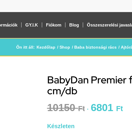
ormációk
GY.I.K
Fiókom
Blog
Összeszerelési javasl
Ön itt áll:
Kezdőlap
/
Shop
/
Baba biztonsági rács
/
Ajtór
BabyDan Premier fé
-33%
cm/db
10150
6801
Ft
Ft
Készleten