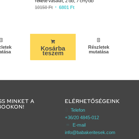
fekete vasalat, 2 db, 7 cm/db
10150
Ft
6801
Ft
letek
Részletek
Kosárba
atása
mutatása
teszem
SS MINKET A
ELÉRHETŐSÉGEINK
BOOKON!
Telefon
+36/20 4845-012
E-mail
info@babakeritesek.com