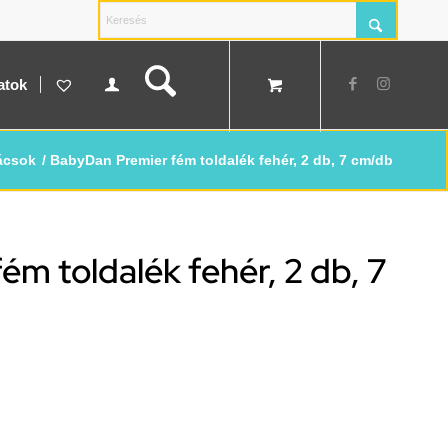
atok
ácsok
/
BabyDan Premier fém toldalék fehér, 2 db, 7 cm/db
m toldalék fehér, 2 db, 7