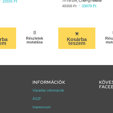
71-78 cm, Cherry/fekete
23101
Ft
49358
Ft
33070
Ft
Részletek
Rész
rba
Kosárba
mutatása
mut
zem
teszem
INFORMÁCIÓK
KÖVE
FACE
Vásárlási információk
ÁSZF
Impresszum