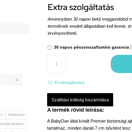
Extra szolgáltatás
Amennyiben 30 napon belül meggondolod maga
terméknek eredeti állapotában kell lennie, é
érvényesíthető.
30 napos pénzvisszafizetési garancia
(
Kívánságlistára
Szállítási költség kiszámítása
cs
Babakarám
A BabyDan által kínált Premier biztonsági aj
tonsági babarács
tartalmaz, minden darab 7 cm bővítést tesz 