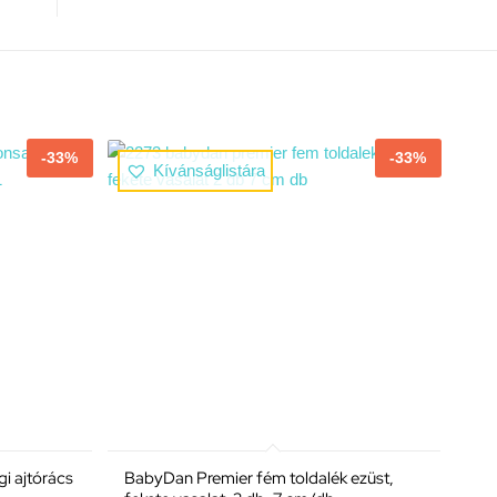
-33%
-33%
Kívánságlistára
i ajtórács
BabyDan Premier fém toldalék ezüst,