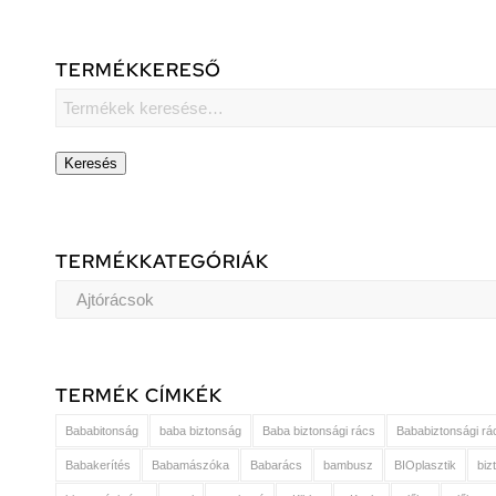
TERMÉKKERESŐ
Keresés
TERMÉKKATEGÓRIÁK
TERMÉK CÍMKÉK
Bababitonság
baba biztonság
Baba biztonsági rács
Bababiztonsági rá
Babakerítés
Babamászóka
Babarács
bambusz
BIOplasztik
biz