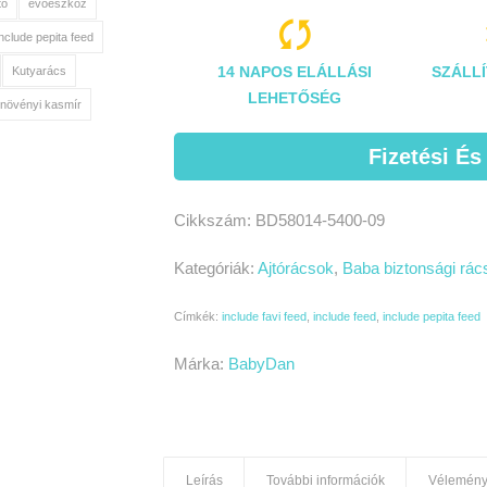
tó
evőeszköz

include pepita feed
14 NAPOS ELÁLLÁSI
SZÁLLÍ
Kutyarács
LEHETŐSÉG
növényi kasmír
Fizetési És
Cikkszám:
BD58014-5400-09
Kategóriák:
Ajtórácsok
,
Baba biztonsági rác
Címkék:
include favi feed
,
include feed
,
include pepita feed
Márka:
BabyDan
Leírás
További információk
Vélemény