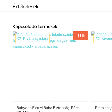
Értékelések
Kapcsolódó termékek
-33%
Kívánságlistára
Kíváns
Babydan Flex M Baba Biztonsági Rács
Premier aj