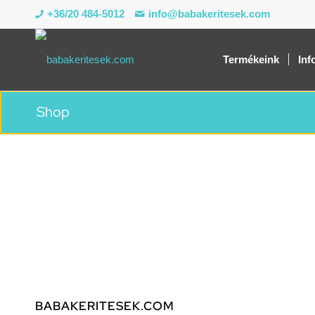
+36/20 484-5012
info@babakeritesek.com
Termékeink
Inf
Shop
BABAKERITESEK.COM