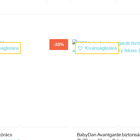
-33%
áglistára
Kívánságlistára
tórács
BabyDan Avantgarde biztonság