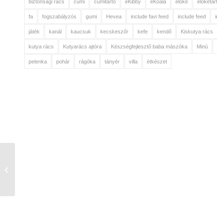
biztonsági rács
cumi
cumitartó
eKibby
eKoala
előke
előketar
fa
fogszabályzós
gumi
Hevea
include favi feed
include feed
játék
kanál
kaucsuk
kecskeszőr
kefe
kendő
Kiskutya rács
kutya rács
Kutyarács ajtóra
Készségfejlesztő baba mászóka
Minú
pelenka
pohár
rágóka
tányér
villa
étkészet
Pet Gate Streamline
védőrács, fekete fém
63,5-107 cm