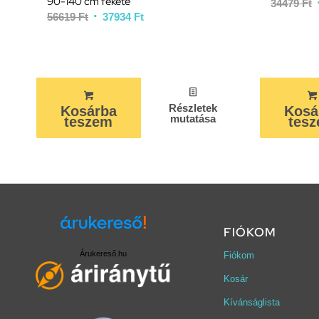
90-140 cm fekete
34479
Ft
56619
Ft
37934
Ft
Részletek
Kosárba
Kosá
mutatása
teszem
tes
FIÓKOM
Árukereső.hu
Fiókom
Kosár
Kívánságlista