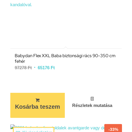
Babydan Flex XXL Baba biztonsági rács 90-350 cm
fehér
97278
Ft
65176
Ft
Részletek mutatása
Kosárba teszem
-33%