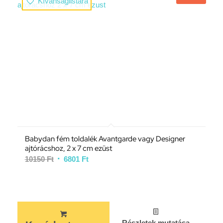
Kívánságlistára
Babydan fém toldalék Avantgarde vagy Designer
ajtórácshoz, 2 x 7 cm ezüst
10150
Ft
6801
Ft
Részletek mutatása