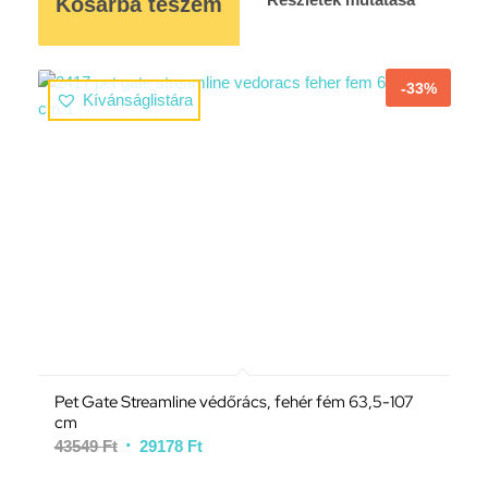
Kosárba teszem
-33%
Kívánságlistára
Pet Gate Streamline védőrács, fehér fém 63,5-107
cm
43549
Ft
29178
Ft