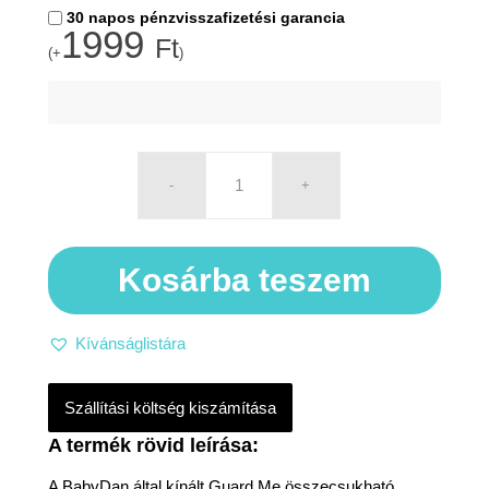
30 napos pénzvisszafizetési garancia
1999
Ft
(+
)
Kosárba teszem
Kívánságlistára
Szállítási költség kiszámítása
A BabyDan által kínált Guard Me összecsukható