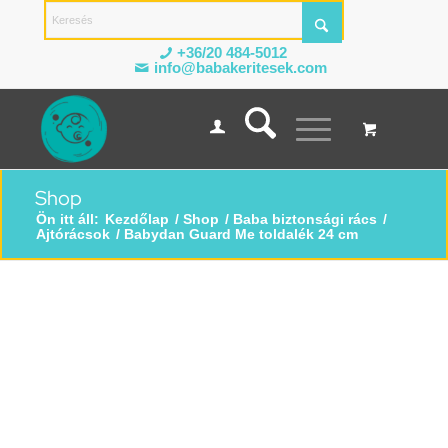
+36/20 484-5012
info@babakeritesek.com
Shop
Ön itt áll:
Kezdőlap
/
Shop
/
Baba biztonsági rács
/
Ajtórácsok
/
Babydan Guard Me toldalék 24 cm
-33%