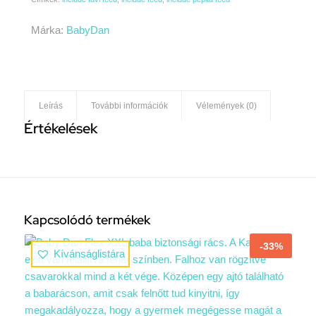
Márka:
BabyDan
Leírás
További információk
Vélemények (0)
Értékelések
Kapcsolódó termékek
-33%
Kívánságlistára