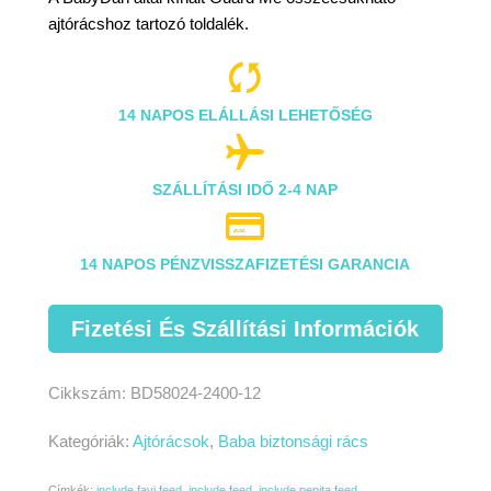
ajtórácshoz tartozó toldalék.

14 NAPOS ELÁLLÁSI LEHETŐSÉG

SZÁLLÍTÁSI IDŐ 2-4 NAP

14 NAPOS PÉNZVISSZAFIZETÉSI GARANCIA
Fizetési És Szállítási Információk
Cikkszám:
BD58024-2400-12
Kategóriák:
Ajtórácsok
,
Baba biztonsági rács
Címkék:
include favi feed
,
include feed
,
include pepita feed