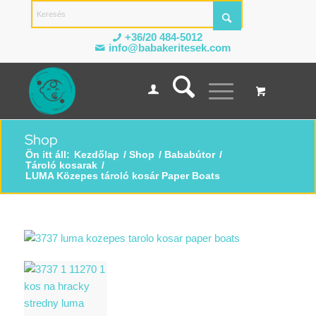
+36/20 484-5012
info@babakeritesek.com
Shop
Ön itt áll:
Kezdőlap
/
Shop
/
Bababútor
/
Tároló kosarak
/
LUMA Közepes tároló kosár Paper Boats