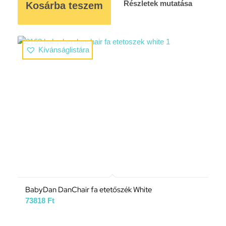
Részletek mutatása
Kosárba teszem
Kívánságlistára
BabyDan DanChair fa etetőszék White
73818
Ft