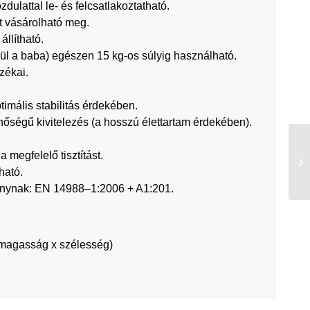
dulattal le- és felcsatlakoztatható.
t vásárolható meg.
llítható.
ül a baba) egészen 15 kg-os súlyig használható.
zékai.
timális stabilitás érdekében.
őségű kivitelezés (a hosszú élettartam érdekében).
a megfelelő tisztítást.
ható.
ánynak: EN 14988–1:2006 + A1:201.
 magasság x szélesség)