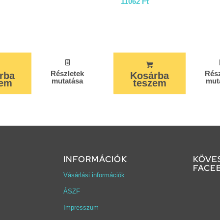
11062
Ft
Részletek
Rész
rba
Kosárba
mutatása
mut
zem
teszem
INFORMÁCIÓK
KÖVE
FACE
Vásárlási információk
ÁSZF
Impresszum