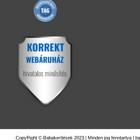
CopyRight © Babakerítések 2023 | Minden jog fenntartva | 