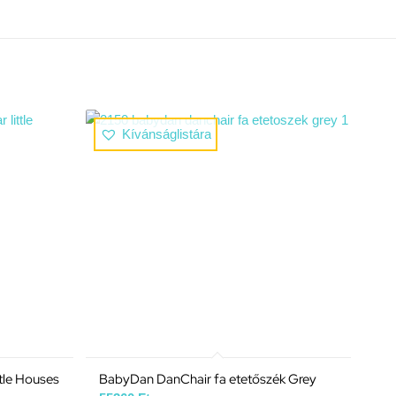
Kívánságlistára
tle Houses
BabyDan DanChair fa etetőszék Grey