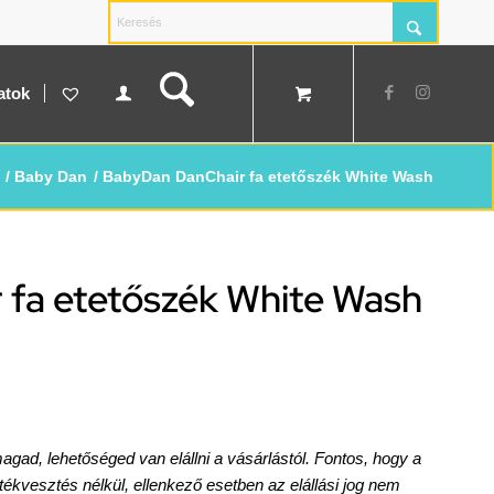
atok
/
Baby Dan
/
BabyDan DanChair fa etetőszék White Wash
fa etetőszék White Wash
d, lehetőséged van elállni a vásárlástól. Fontos, hogy a
rtékvesztés nélkül, ellenkező esetben az elállási jog nem