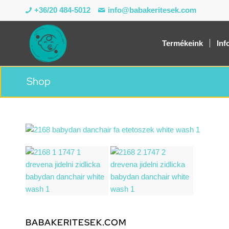
+36/20 484-5012
info@babakeritesek.com
Termékeink
Inf
Shop
BABAKERITESEK.COM