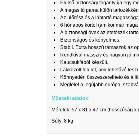
Elülső biztonsági fogantyúja egy moz
A magasító párna külön tartozékkén
Az ülőrész és a lábtartó magassága á
6 hónapos kortól (amikor már maga 
A biztonsági övek az etetőszék tarto
Biztonságos és kényelmes.
Stabil. Extra hosszú támaszok az op
Rendkívül masszív és nagyon jó min
Kaucsukfából készült.
Lakkozott felület, ami lehetővé teszi 
Könnyedén összeszerelhető és állít
Megfelel a legújabb európai szabv
Műszaki adatok:
Méretek: 57 x 81 x 47 cm (hosszúság x
Súly: 8 kg