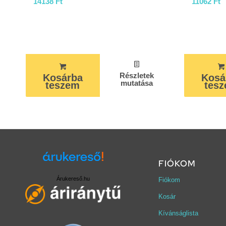
14138
Ft
11062
Ft
Részletek
Kosárba
Kosá
mutatása
teszem
tes
FIÓKOM
Árukereső.hu
Fiókom
Kosár
Kívánságlista