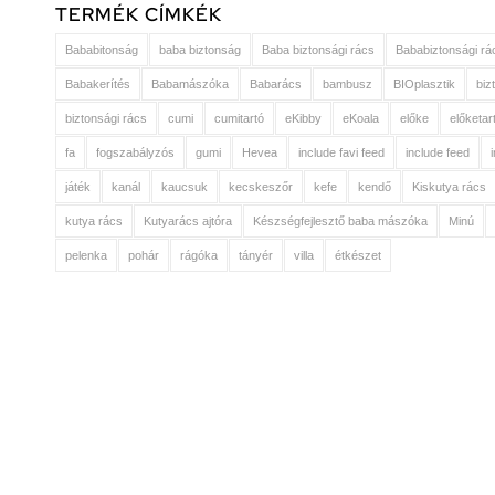
TERMÉK CÍMKÉK
Bababitonság
baba biztonság
Baba biztonsági rács
Bababiztonsági rá
Babakerítés
Babamászóka
Babarács
bambusz
BIOplasztik
biz
biztonsági rács
cumi
cumitartó
eKibby
eKoala
előke
előketar
fa
fogszabályzós
gumi
Hevea
include favi feed
include feed
játék
kanál
kaucsuk
kecskeszőr
kefe
kendő
Kiskutya rács
kutya rács
Kutyarács ajtóra
Készségfejlesztő baba mászóka
Minú
pelenka
pohár
rágóka
tányér
villa
étkészet