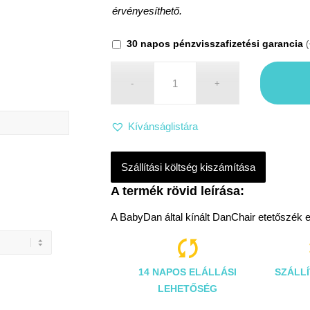
érvényesíthető.
30 napos pénzvisszafizetési garancia
(
Kívánságlistára
Szállítási költség kiszámítása
A BabyDan által kínált DanChair etetőszék 

14 NAPOS ELÁLLÁSI
SZÁLLÍ
LEHETŐSÉG