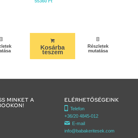
55360
Ft
letek
Részletek
Kosárba
atása
mutatása
teszem
SS MINKET A
ELÉRHETŐSÉGEINK
BOOKON!
Telefon
+36/20 4845-012
E-mail
info@babakeritesek.com