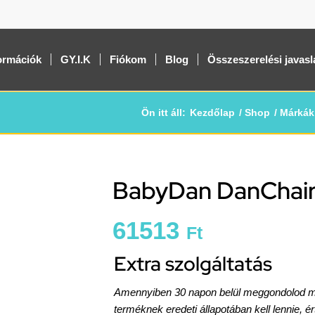
ormációk
GY.I.K
Fiókom
Blog
Összeszerelési javasl
Ön itt áll:
Kezdőlap
/
Shop
/
Márkák
BabyDan DanChair 
61513
Ft
Extra szolgáltatás
Amennyiben 30 napon belül meggondolod maga
terméknek eredeti állapotában kell lennie, é