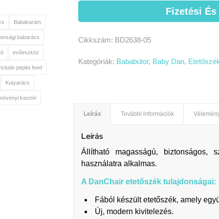
Fizetési És
cs
Babakarám
tonsági babarács
Cikkszám:
BD2638-05
tó
evőeszköz
Kategóriák:
Bababútor
,
Baby Dan
,
Etetőszé
include pepita feed
Kutyarács
növényi kasmír
Leírás
További információk
Vélemény
Leírás
Állítható magasságú, biztonságos, 
használatra alkalmas.
A DanChair etetőszék tulajdonságai:
Fából készült etetőszék, amely egy
Új, modern kivitelezés.