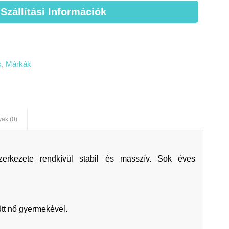
 Szállítási Információk
k
,
Márkák
ek (0)
szerkezete rendkívül stabil és masszív. Sok éves
ütt nő gyermekével.