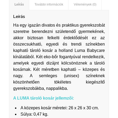
Leírás
További információk
Vélemények (0)
Leírás
Ha egy igazán divatos és praktikus gyerekszobát
szeretne berendezni születendő gyermekének,
akkor biztosan felkelti érdeklődését ez az
összecsukható, egyedi és trendi színekben
kapható tároló kosár a holland Luma Babycare
kínálatából. Két eko-bőr fogantyúval rendelkezik,
amelyek egyedi dizájnt kölcsönöznek a tároló
kosárnak. Két méretben kapható – közepes és
nagy. A semleges (unisex) színeknek
köszönhetően tökéletes kiegészítő
gyerekszobákba, nappalikba.
A LUMA tároló kosár jellemzői:
A közepes kosár méretei: 26 x 26 x 30 cm.
Súlya: 0,47 kg.