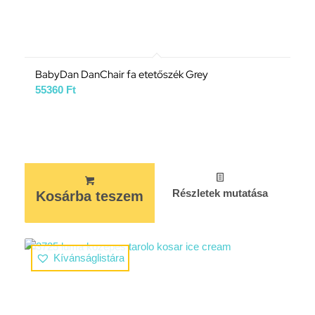
BabyDan DanChair fa etetőszék Grey
55360
Ft
Részletek mutatása
Kosárba teszem
Kívánságlistára