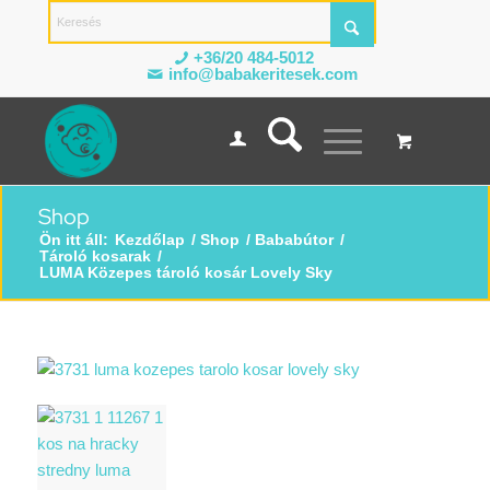
+36/20 484-5012
info@babakeritesek.com
Shop
Ön itt áll:
Kezdőlap
/
Shop
/
Bababútor
/
Tároló kosarak
/
LUMA Közepes tároló kosár Lovely Sky