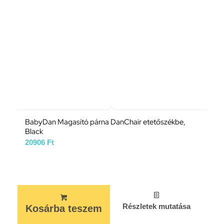
BabyDan Magasító párna DanChair etetőszékbe,
Black
20906
Ft
Részletek mutatása
Kosárba teszem