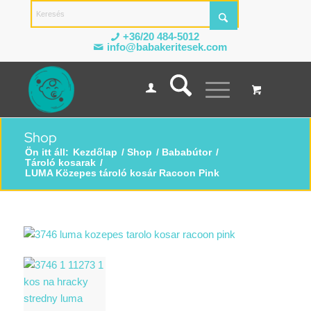
+36/20 484-5012
info@babakeritesek.com
Shop
Ön itt áll:
Kezdőlap
/
Shop
/
Bababútor
/
Tároló kosarak
/
LUMA Közepes tároló kosár Racoon Pink