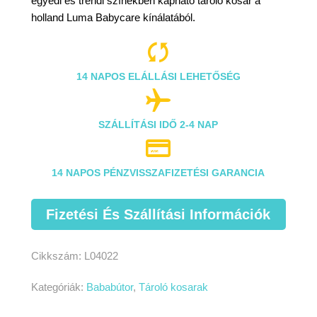
egyedi és trendi színekben kapható tároló kosár a
holland Luma Babycare kínálatából.

14 NAPOS ELÁLLÁSI LEHETŐSÉG

SZÁLLÍTÁSI IDŐ 2-4 NAP

14 NAPOS PÉNZVISSZAFIZETÉSI GARANCIA
Fizetési És Szállítási Információk
Cikkszám:
L04022
Kategóriák:
Bababútor
,
Tároló kosarak