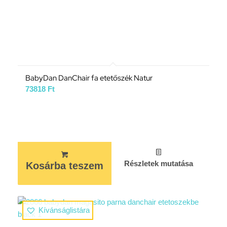
BabyDan DanChair fa etetőszék Natur
73818
Ft
Részletek mutatása
Kosárba teszem
Kívánságlistára