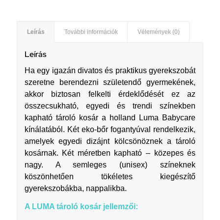
Leírás
További információk
Vélemények (0)
Leírás
Ha egy igazán divatos és praktikus gyerekszobát
szeretne berendezni születendő gyermekének,
akkor biztosan felkelti érdeklődését ez az
összecsukható, egyedi és trendi színekben
kapható tároló kosár a holland Luma Babycare
kínálatából. Két eko-bőr fogantyúval rendelkezik,
amelyek egyedi dizájnt kölcsönöznek a tároló
kosárnak. Két méretben kapható – közepes és
nagy. A semleges (unisex) színeknek
köszönhetően tökéletes kiegészítő
gyerekszobákba, nappalikba.
A LUMA tároló kosár jellemzői: