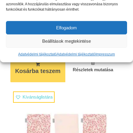
azonosítók. A hozzájárulás elmulasztása vagy visszavonása bizonyos
funkciókat és funkciókat hátrányosan érinthet.
Frottír fürdő törlőkendő szett Bébé-Jou Fabulous
Wish Pink 2ks
Elfogadom
4910
Ft
Beállítások megtekintése
Adatvédelmi tájékoztató
Adatvédelmi tájékoztató
Impresszum
Részletek mutatása
Kosárba teszem
Kívánságlistára