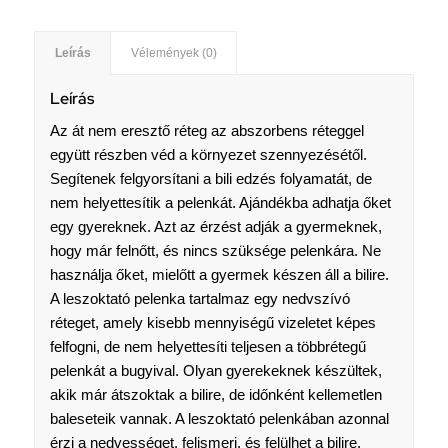
Leírás
Vélemények (0)
Leírás
Az át nem eresztő réteg az abszorbens réteggel
együtt részben véd a környezet szennyezésétől.
Segítenek felgyorsítani a bili edzés folyamatát, de
nem helyettesítik a pelenkát. Ajándékba adhatja őket
egy gyereknek. Azt az érzést adják a gyermeknek,
hogy már felnőtt, és nincs szüksége pelenkára. Ne
használja őket, mielőtt a gyermek készen áll a bilire.
A leszoktató pelenka tartalmaz egy nedvszívó
réteget, amely kisebb mennyiségű vizeletet képes
felfogni, de nem helyettesíti teljesen a többrétegű
pelenkát a bugyival. Olyan gyerekeknek készültek,
akik már átszoktak a bilire, de időnként kellemetlen
baleseteik vannak. A leszoktató pelenkában azonnal
érzi a nedvességet, felismeri, és felülhet a bilire.