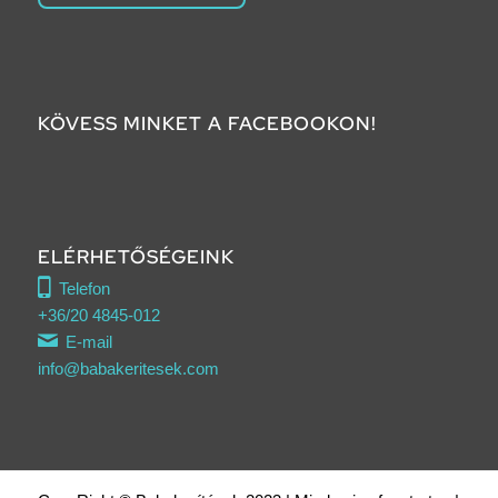
KÖVESS MINKET A FACEBOOKON!
Click to accept marketing cookies and
enable this content
ELÉRHETŐSÉGEINK
Telefon
+36/20 4845-012
E-mail
info@babakeritesek.com