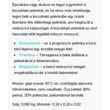
Éjszakára vagy alvásra ne tegye a gyerekre a
leszoktató pelenkát, és ha nincs más lehetősége,
tegye bele a leszoktató pelenkába egy másik
Bambino Mio többrétegű pelenkát, ami kiegészíti a
nedvszívó képességet. A leszoktató pelenkát az első
használat előtt legalább kétszer mossa ki.
Bolygóbarát
– ez a progresszív pelenka a kicsi
első lépései egy tisztább bolygó felé!
Praktikus
– Támogassa a baba átállását a
pelenkákról a fehérneműkre.
Megbízható
– a belső nedvszívó rétegek
megakadályozzák a kisebb baleseteket.
Mosás: gépi mosás 40°C-on, szárítógép alacsony
hőmérsékleten, nem vasalható. Összetétel: 80%
pamut, 20% poliészter, poliuretánnal laminált.
Súly: 0,060 kg. Méretek: 0,18 x 0,18 x 0,02