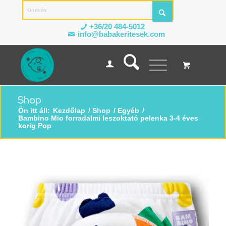
+36/20 484-5012
info@babakeritesek.com
Shop
Ön itt áll:
Kezdőlap
/
Shop
/
Egyéb
/
Bambino Mio forradalmi leszoktató pelenka 3-4 éves
korig Pop