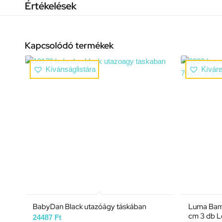
Értékelések
Kapcsolódó termékek
Kívánságlistára
Kíváns
BabyDan Black utazóágy táskában
Luma Bamb
cm 3 db L
24487
Ft