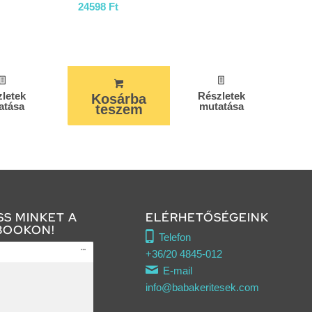
24598
Ft
letek
Részletek
Kosárba
atása
mutatása
teszem
SS MINKET A
ELÉRHETŐSÉGEINK
BOOKON!
Telefon
+36/20 4845-012
E-mail
info@babakeritesek.com