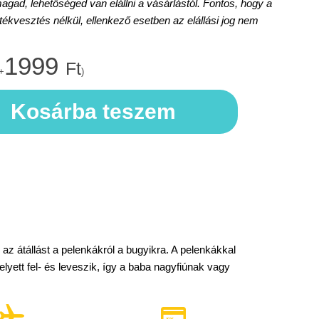
d, lehetőséged van elállni a vásárlástól. Fontos, hogy a
rtékvesztés nélkül, ellenkező esetben az elállási jog nem
1999
Ft
+
)
Kosárba teszem
az átállást a pelenkákról a bugyikra. A pelenkákkal
elyett fel- és leveszik, így a baba nagyfiúnak vagy

