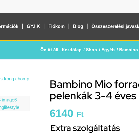
ormációk
GY.I.K
Fiókom
Blog
Összeszerelési javasl
Ön itt áll:
Kezdőlap
/
Shop
/
Egyéb
/
Bambino 
Bambino Mio forra
pelenkák 3-4 éves
6140
Ft
Extra szolgáltatás