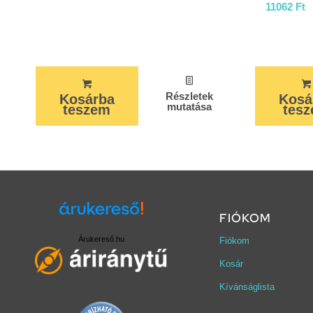
11062
Ft
Részletek
Kosárba
Kosá
mutatása
teszem
tes
FIÓKOM
Árukereső.hu
Fiókom
Kosár
Kívánságlista