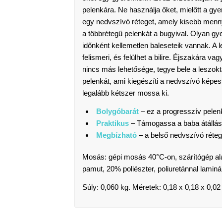
pelenkára. Ne használja őket, mielőtt a gye
egy nedvszívó réteget, amely kisebb mennyis
a többrétegű pelenkát a bugyival. Olyan gye
időnként kellemetlen baleseteik vannak. A 
felismeri, és felülhet a bilire. Éjszakára v
nincs más lehetősége, tegye bele a leszo
pelenkát, ami kiegészíti a nedvszívó képess
legalább kétszer mossa ki.
Bolygóbarát
– ez a progresszív pelenka
Praktikus
– Támogassa a baba átállásá
Megbízható
– a belső nedvszívó réte
Mosás: gépi mosás 40°C-on, szárítógép al
pamut, 20% poliészter, poliuretánnal laminál
Súly: 0,060 kg. Méretek: 0,18 x 0,18 x 0,02