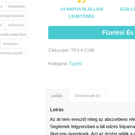
cs
Babakarám
14 NAPOS ELÁLLÁSI
SZÁLLÍ
LEHETŐSÉG
tonsági babarács
tó
evőeszköz
Fizetési És
include pepita feed
Kutyarács
Cikkszám:
TP3-4 CHM
növényi kasmír
Kategória:
Egyéb
Leírás
Vélemények (0)
Leírás
Az át nem eresztő réteg az abszorbens rét
Segítenek felgyorsítani a bili edzés folyama
őket egy gyereknek. Azt az érzést adják a