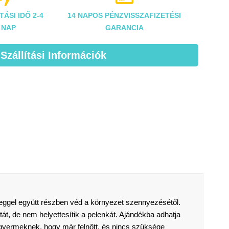
TÁSI IDŐ 2-4
14 NAPOS PÉNZVISSZAFIZETÉSI
NAP
GARANCIA
 Szállítási Információk
eggel együtt részben véd a környezet szennyezésétől.
tát, de nem helyettesítik a pelenkát. Ajándékba adhatja
 gyermeknek, hogy már felnőtt, és nincs szüksége