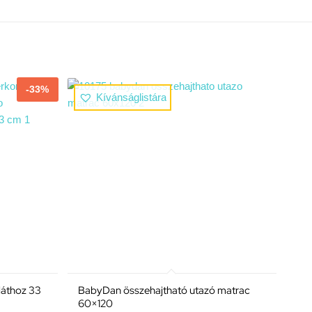
-33%
Kívánságlistára
láthoz 33
BabyDan összehajtható utazó matrac
60×120