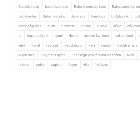
Bababitonság
baba biztonság
Baba biztonsági rács
Bababiztonsági rá
Babakerítés
Babamászóka
Babarács
bambusz
BIOplasztik
biz
biztonsági rács
cumi
cumitartó
eKibby
eKoala
előke
előketar
fa
fogszabályzós
gumi
Hevea
include favi feed
include feed
játék
kanál
kaucsuk
kecskeszőr
kefe
kendő
Kiskutya rács
kutya rács
Kutyarács ajtóra
Készségfejlesztő baba mászóka
Minú
pelenka
pohár
rágóka
tányér
villa
étkészet