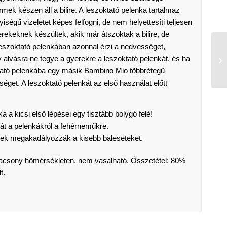
rmek készen áll a bilire. A leszoktató pelenka tartalmaz
égű vizeletet képes felfogni, de nem helyettesíti teljesen
rekeknek készültek, akik már átszoktak a bilire, de
leszoktató pelenkában azonnal érzi a nedvességet,
agy alvásra ne tegye a gyerekre a leszoktató pelenkát, és ha
ktató pelenkába egy másik Bambino Mio többrétegű
éget. A leszoktató pelenkát az első használat előtt
 a kicsi első lépései egy tisztább bolygó felé!
t a pelenkákról a fehérneműkre.
gek megakadályozzák a kisebb baleseteket.
acsony hőmérsékleten, nem vasalható. Összetétel: 80%
t.