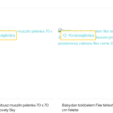
áglistára
Kívánságlistára
usz muszlin pelenka 70 x 70
Babydan toldóelem Flex térkor
ovely Sky
cm fekete