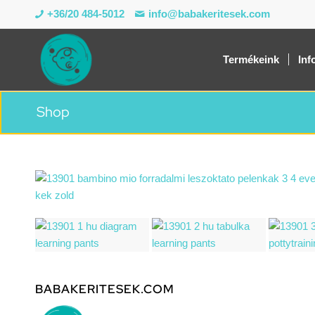
+36/20 484-5012
info@babakeritesek.com
Termékeink
Inf
Shop
BABAKERITESEK.COM