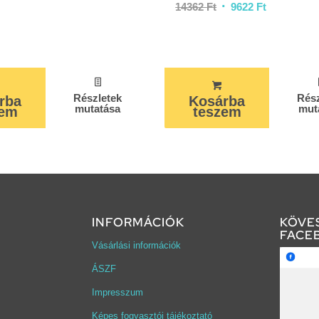
14362
Ft
9622
Ft
Részletek
Rész
rba
Kosárba
mutatása
mut
zem
teszem
INFORMÁCIÓK
KÖVE
FACE
Vásárlási információk
ÁSZF
Impresszum
Képes fogyasztói tájékoztató