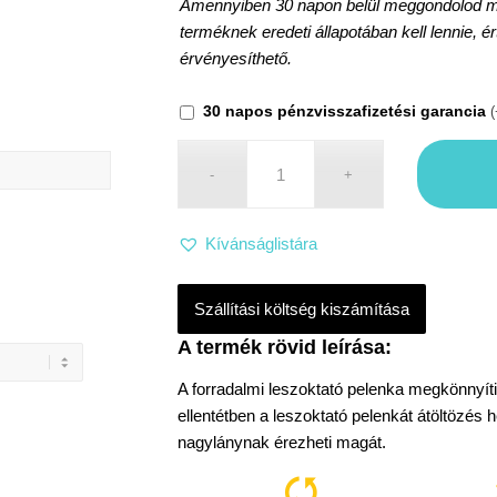
Amennyiben 30 napon belül meggondolod maga
terméknek eredeti állapotában kell lennie, é
érvényesíthető.
30 napos pénzvisszafizetési garancia
(
Kívánságlistára
Szállítási költség kiszámítása
A forradalmi leszoktató pelenka megkönnyíti 
ellentétben a leszoktató pelenkát átöltözés h
nagylánynak érezheti magát.
