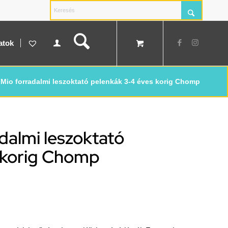
atok
Mio forradalmi leszoktató pelenkák 3-4 éves korig Chomp
dalmi leszoktató
 korig Chomp