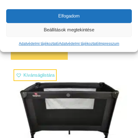
13412
Ft
Elfogadom
Beállítások megtekintése
Adatvédelmi tájékoztató
Adatvédelmi tájékoztató
Impresszum
Részletek mutatása
Kosárba teszem
Kívánságlistára