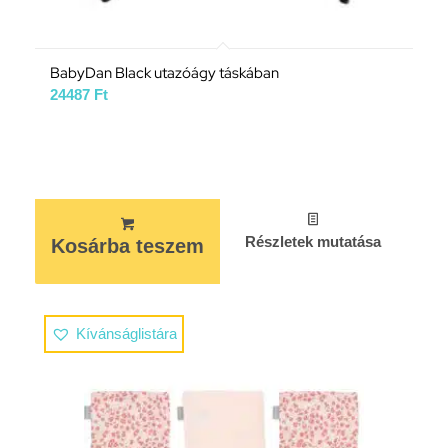
BabyDan Black utazóágy táskában
24487
Ft
Részletek mutatása
Kosárba teszem
Kívánságlistára