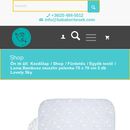
+36/20 484-5012
info@babakeritesek.com
Shop
Ön itt áll:
Kezdőlap
/
Shop
/
Fürdetés
/
Egyéb textil
/
Luma Bambusz muszlin pelenka 70 x 70 cm 3 db
Lovely Sky