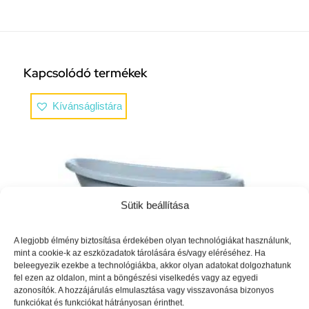
Kapcsolódó termékek
Kívánságlistára
Sütik beállítása
A legjobb élmény biztosítása érdekében olyan technológiákat használunk,
mint a cookie-k az eszközadatok tárolására és/vagy eléréséhez. Ha
beleegyezik ezekbe a technológiákba, akkor olyan adatokat dolgozhatunk
fel ezen az oldalon, mint a böngészési viselkedés vagy az egyedi
azonosítók. A hozzájárulás elmulasztása vagy visszavonása bizonyos
Bébé-Jou Sense babakád Leopard Blue
funkciókat és funkciókat hátrányosan érinthet.