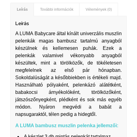
Leírás
További információk
Vélemények (0)
Leírás
A LUMA Babycare által kínált univerzális muszlin
pelenkák magas bambusz tartalmú anyagból
készülnek és kellemesen puhák. Ezek a
pelenkák valamivel vékonyabb anyagból
készültek, mint a törölközők, de tökéletesen
megfelelnek az első pár hónapban.
Sokoldalúságát a későbbiekben is értékeli majd.
Használható pólyaként, pelenkázó alátétként,
babakocsi árnyékolóként, törölközőként,
játszószőnyegként, plédként és sok más egyéb
módon. Nyáron megvédi a babát a
napsugaraktól, télen pedig a hidegtől.
A LUMA bambusz muszlin pelenka jellemzői:
A készlet 3 db mintás pelenkát tartalmaz.