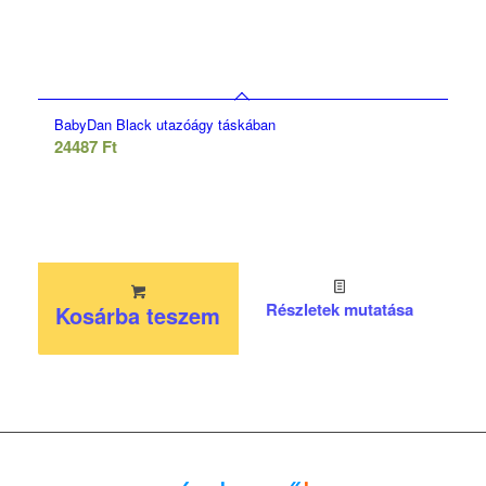
BabyDan Black utazóágy táskában
24487
Ft
Részletek mutatása
Kosárba teszem