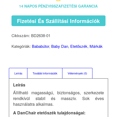
14 NAPOS PÉNZVISSZAFIZETÉSI GARANCIA
Fizetési És Szállítási Információk
Cikkszám:
BD2638-01
Kategóriák:
Bababútor
,
Baby Dan
,
Etetőszék
,
Márkák
Leírás
További információk
Vélemények (0)
Leírás
Állítható magasságú, biztonságos, szerkezete
rendkívül stabil és masszív. Sok éves
használatra alkalmas.
A DanChair etetőszék tulajdonságai: