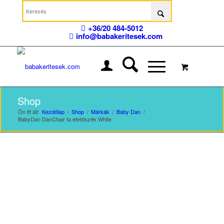
+36/20 484-5012
info@babakeritesek.com
Shop
Ön itt áll:
Kezdőlap
/
Shop
/
Márkák
/
Baby Dan
/
BabyDan DanChair fa etetőszék White