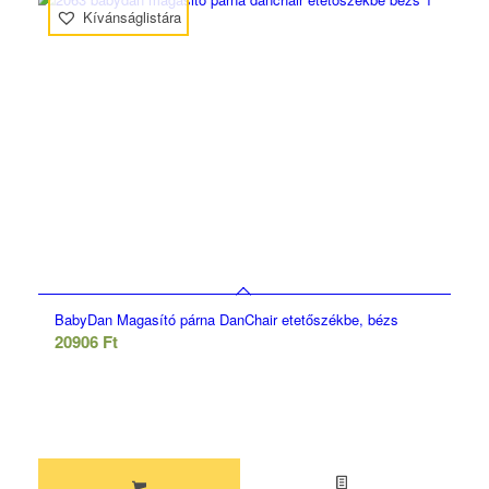
Kívánságlistára
BabyDan Magasító párna DanChair etetőszékbe, bézs
20906
Ft