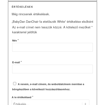
ÉRTÉKELÉSEK
Még nincsenek értékelések.
„BabyDan DanChair fa etetőszék White” értékelése elsőként
Az e-mail címet nem tesszük közzé.
A kötelező mezőket
*
karakterrel jelöltük
*
Név
*
E-mail
A nevem, e-mail címem, és weboldalcímem mentése a
böngészőben a következő hozzászólásomhoz.
*
A te értékelésed