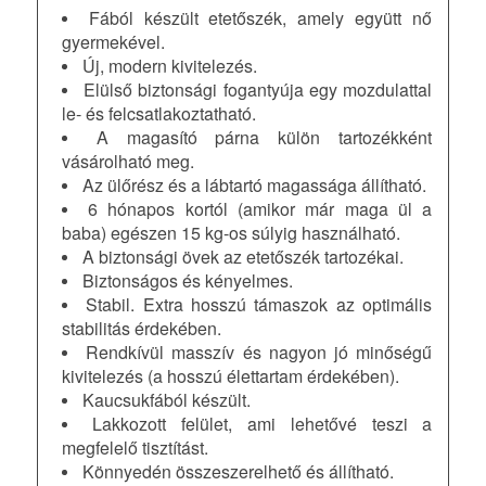
Fából készült etetőszék, amely együtt nő
gyermekével.
Új, modern kivitelezés.
Elülső biztonsági fogantyúja egy mozdulattal
le- és felcsatlakoztatható.
A magasító párna külön tartozékként
vásárolható meg.
Az ülőrész és a lábtartó magassága állítható.
6 hónapos kortól (amikor már maga ül a
baba) egészen 15 kg-os súlyig használható.
A biztonsági övek az etetőszék tartozékai.
Biztonságos és kényelmes.
Stabil. Extra hosszú támaszok az optimális
stabilitás érdekében.
Rendkívül masszív és nagyon jó minőségű
kivitelezés (a hosszú élettartam érdekében).
Kaucsukfából készült.
Lakkozott felület, ami lehetővé teszi a
megfelelő tisztítást.
Könnyedén összeszerelhető és állítható.