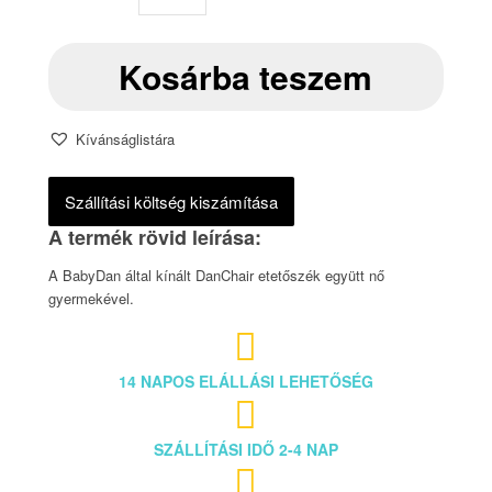
Kosárba teszem
Kívánságlistára
Szállítási költség kiszámítása
A BabyDan által kínált DanChair etetőszék együtt nő
gyermekével.

14 NAPOS ELÁLLÁSI LEHETŐSÉG

SZÁLLÍTÁSI IDŐ 2-4 NAP
