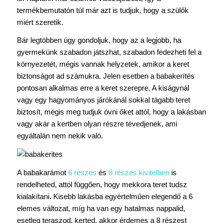
termékbemutatón túl már azt is tudjuk, hogy a szülők
miért szeretik.
Bár legtöbben úgy gondoljuk, hogy az a legjobb, ha
gyermekünk szabadon játszhat, szabadon fedezheti fel a
környezetét, mégis vannak helyzetek, amikor a keret
biztonságot ad számukra. Jelen esetben a babakerítés
pontosan alkalmas erre a keret szerepre. A kiságynál
vagy egy hagyományos járókánál sokkal tágabb teret
biztosít, mégis meg tudjuk óvni őket attól, hogy a lakásban
vagy akár a kertben olyan részre tévedjenek, ami
egyáltalán nem nekik való.
A babakarámot
6 részes
és
8 részes kivitelben
is
rendelheted, attól függően, hogy mekkora teret tudsz
kialakítani. Kisebb lakásba egyértelműen elegendő a 6
elemes változat, míg ha van egy hatalmas nappalid,
esetleg teraszod, kerted, akkor érdemes a 8 részest