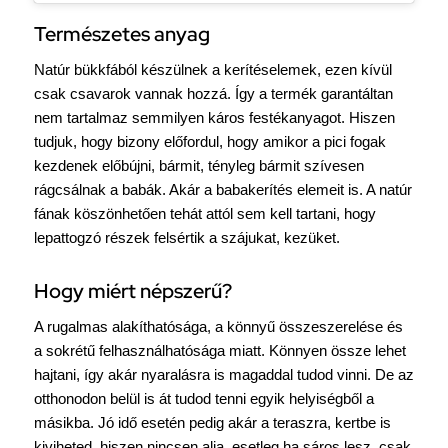
Természetes anyag
Natúr bükkfából készülnek a kerítéselemek, ezen kívül
csak csavarok vannak hozzá. Így a termék garantáltan
nem tartalmaz semmilyen káros festékanyagot. Hiszen
tudjuk, hogy bizony előfordul, hogy amikor a pici fogak
kezdenek előbújni, bármit, tényleg bármit szívesen
rágcsálnak a babák. Akár a babakerítés elemeit is. A natúr
fának köszönhetően tehát attól sem kell tartani, hogy
lepattogzó részek felsértik a szájukat, kezüket.
Hogy miért népszerű?
A rugalmas alakíthatósága, a könnyű összeszerelése és
a sokrétű felhasználhatósága miatt. Könnyen össze lehet
hajtani, így akár nyaralásra is magaddal tudod vinni. De az
otthonodon belül is át tudod tenni egyik helyiségből a
másikba. Jó idő esetén pedig akár a teraszra, kertbe is
kiviheted, hiszen nincsen alja, esetleg ha sáros lesz, csak