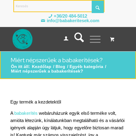
+36/20 484-5012
info@babakeritesek.com
Miért népszerűek a babakerítések?
Ön itt áll:
Kezdőlap
/
Blog
/
Egyéb kategória
/
Miért népszerűek a babakerítések?
Egy termék a kezdetektől
A
babakerítés
webáruházunk egyik első terméke volt,
amióta létezünk, kínálatunkban megtalálható és a vásárlói
igények alapján úgy látjuk, hogy egyelőre biztosan marad
is! Kaptunk már számos visszajelzést, így a