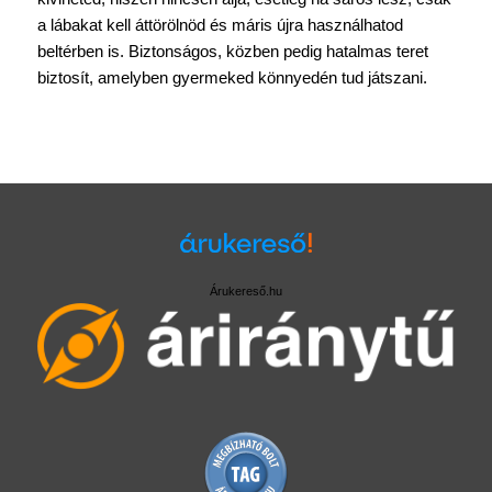
a lábakat kell áttörölnöd és máris újra használhatod
beltérben is. Biztonságos, közben pedig hatalmas teret
biztosít, amelyben gyermeked könnyedén tud játszani.
Árukereső.hu