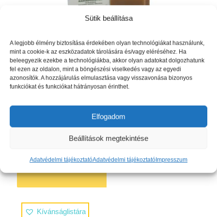
Sütik beállítása
A legjobb élmény biztosítása érdekében olyan technológiákat használunk,
mint a cookie-k az eszközadatok tárolására és/vagy eléréséhez. Ha
beleegyezik ezekbe a technológiákba, akkor olyan adatokat dolgozhatunk
fel ezen az oldalon, mint a böngészési viselkedés vagy az egyedi
azonosítók. A hozzájárulás elmulasztása vagy visszavonása bizonyos
SensEco marhaepe szappan tömb 140g
funkciókat és funkciókat hátrányosan érinthet.
1538
Ft
Elfogadom
Beállítások megtekintése
Adatvédelmi tájékoztató
Adatvédelmi tájékoztató
Impresszum
Részletek mutatása
Kosárba teszem
Kívánságlistára