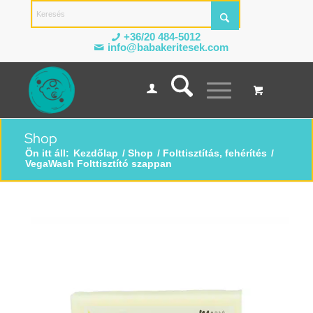
+36/20 484-5012
info@babakeritesek.com
Shop
Ön itt áll:
Kezdőlap
/
Shop
/
Folttisztítás, fehérítés
/
VegaWash Folttisztító szappan