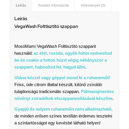
Leírás
További információk
Vélemények (0)
Leírás
VegaWash Folttisztító szappan
MosóMami VegaWash Folttisztító szappant
használd:
az étel, rozsda, egyéb foltot nedvesítsd
be és csakis a folton húzd végig néhányszor a
szappant, habosítsd fel, hagyd állni
.
Utána kézzel vagy géppel mosd ki a ruhaneműt!
Friss, üde citrom illattal készült, kitűnő zsíroldó
tulajdonságú tradicionális szappan.
Pálmavajmentes
növényi zsiradékok elszappanosításával készítve
.
Gyapjú és selyem ruhaneműn nem alkalmazható,
de minden erősen színes textílián érdemes tesztelni
a színtartósságot egy kevésbé látható helyen!