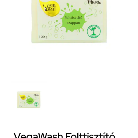
VegaWash Folttisztító