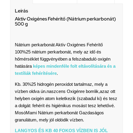
Leírás
Aktív Oxigénes Fehérítő (Nátrium perkarbonát)
500 g
Nátrium perkarbonát Aktív Oxigénes Fehérítő
100%25 nátrium perkarbonát, mely az idő és
hőmérséklet függvényében a felszabaduló oxigén
hatására
képes mindenféle folt eltávolítására és a
textíliák fehérítésére
.
Kb. 30%25 hidrogén peroxidot tartalmaz, mely a
vízben oldva ún.naszcens Oxigénre bomlik,azaz ott
helyben oxigén atom keletkezik (szabadul ki) és tesz
a dolgát: fehérít és higiénikus mosást tesz lehetővé.
MosóMami Nátrium perkarbonát Gazdaságos
granulátum, mely jól oldódik vízben.
LANGYOS ÉS KB 40 FOKOS VÍZBEN IS JÓL