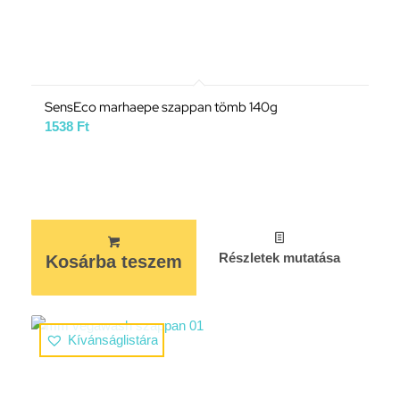
SensEco marhaepe szappan tömb 140g
1538
Ft
Részletek mutatása
Kosárba teszem
Kívánságlistára