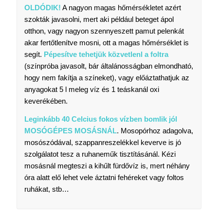
OLDÓDIK!
A nagyon magas hőmérsékletet azért
szokták javasolni, mert aki például beteget ápol
otthon, vagy nagyon szennyeszett pamut pelenkát
akar fertőtlenítve mosni, ott a magas hőmérséklet is
segít.
Pépesítve tehetjük közvetlenl a foltra
(színpróba javasolt, bár általánosságban elmondható,
hogy nem fakítja a színeket), vagy előáztathatjuk az
anyagokat 5 l meleg víz és 1 teáskanál oxi
keverékében.
Leginkább 40 Celcius fokos vízben bomlik jól
MOSÓGÉPES MOSÁSNÁL
. Mosopórhoz adagolva,
mosószódával, szappanreszelékkel keverve is jó
szolgálatot tesz a ruhaneműk tisztításánál. Kézi
mosásnál megteszi a kihűlt fürdővíz is, mert néhány
óra alatt elő lehet vele áztatni fehéreket vagy foltos
ruhákat, stb…