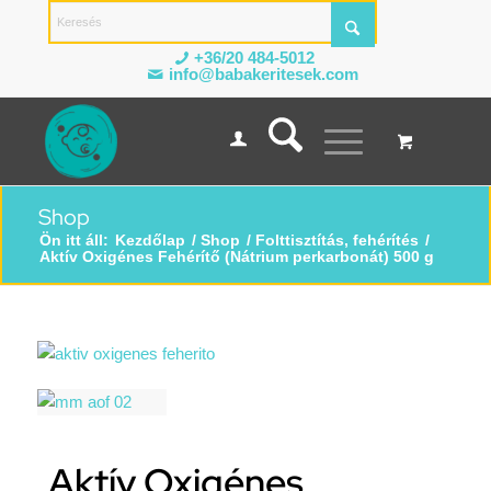
+36/20 484-5012
info@babakeritesek.com
Shop
Ön itt áll:
Kezdőlap
/
Shop
/
Folttisztítás, fehérítés
/
Aktív Oxigénes Fehérítő (Nátrium perkarbonát) 500 g
Aktív Oxigénes