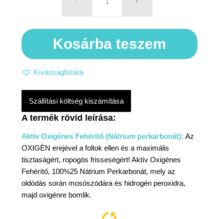
Kosárba teszem
Kívánságlistára
Szállítási költség kiszámítása
Aktív Oxigénes Fehérítő (Nátrium perkarbonát):
Az
OXIGÉN erejével a foltok ellen és a maximális
tisztaságért, ropogós frisseségért! Aktív Oxigénes
Fehérítő, 100%25 Nátrium Perkarbonát, mely az
oldódás során mosószódára és hidrogén peroxidra,
majd oxigénre bomlik.
