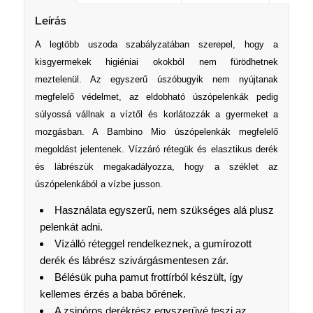
Leírás
A legtöbb uszoda szabályzatában szerepel, hogy a
kisgyermekek higiéniai okokból nem fürödhetnek
meztelenül. Az egyszerű úszóbugyik nem nyújtanak
megfelelő védelmet, az eldobható úszópelenkák pedig
súlyossá vállnak a víztől és korlátozzák a gyermeket a
mozgásban. A Bambino Mio úszópelenkák megfelelő
megoldást jelentenek. Vízzáró rétegük és elasztikus derék
és lábrészük megakadályozza, hogy a széklet az
úszópelenkából a vízbe jusson.
Használata egyszerű, nem szükséges alá plusz
pelenkát adni.
Vízálló réteggel rendelkeznek, a gumírozott
derék és lábrész szivárgásmentesen zár.
Bélésük puha pamut frottírból készült, így
kellemes érzés a baba bőrének.
A zsinóros derékrész egyszerűvé teszi az