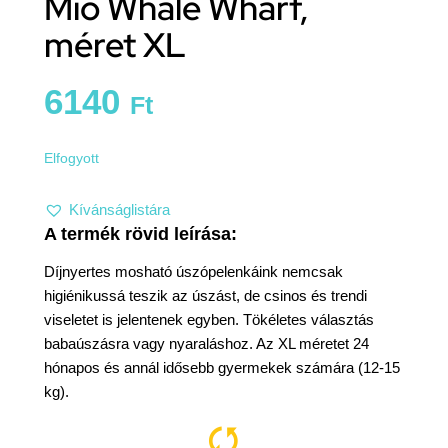
Mio Whale Wharf,
méret XL
6140
Ft
Elfogyott
Kívánságlistára
Díjnyertes mosható úszópelenkáink nemcsak
higiénikussá teszik az úszást, de csinos és trendi
viseletet is jelentenek egyben. Tökéletes választás
babaúszásra vagy nyaraláshoz.
Az XL méretet 24
hónapos és annál idősebb gyermekek számára (12-15
kg).
