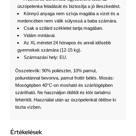
úszópelenka feladását és biztosítja a jó illeszkedést.
Könnyű anyaga nem szívja magába a vizet és a
medencében nem válik súlyossá a baba számára.
Csak a szilárd székletet tartja magában.
Vidám mintával.
Az XL méretet 24 hónapos és annál idősebb
gyermekek számára (12-15 kg).
Származási hely: EU.
Összetevők: 90% poliészter, 10% pamut,
poliuretánnal bevonva, pamut frottír bélés. Mosás:
Mosógépben 40°C-on mosható és szárítógépben
szárítható. Ne használjon öblítőt és klór tartalmú
fehérítőt. Használat után az úszópelenkát öblítse ki
tiszta vízben.
Értékelések