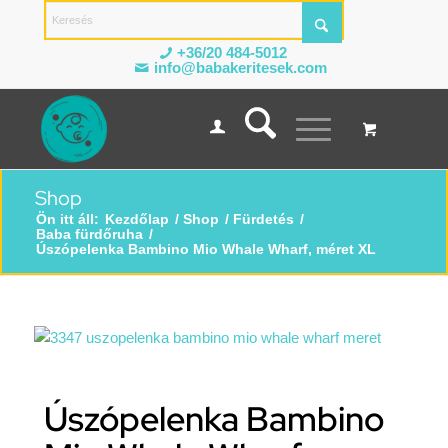
+36/20 484-5012
info@babakeritesek.com
Shop
Ön itt áll:
Kezdőlap
/
Shop
/
Fürdetés
/
Baba fürdőruha
/
Úszópelenka Bambino Mio Whale Wharf, méret XL
Úszópelenka Bambino