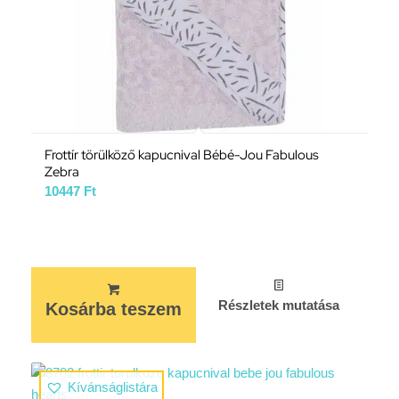
Frottír törülköző kapucnival Bébé-Jou Fabulous
Zebra
10447
Ft
Részletek mutatása
Kosárba teszem
Kívánságlistára