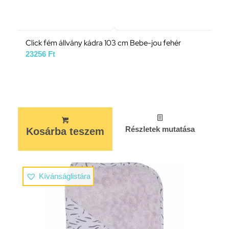
Click fém állvány kádra 103 cm Bebe-jou fehér
23256
Ft
Részletek mutatása
Kosárba teszem
Kívánságlistára