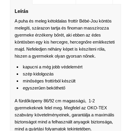
Leírás
A puha és meleg kétoldalas frottír Bébé-Jou köntös
melegíti, szárazon tartja és finoman masszírozza
gyermeke érzékeny bőrét, aki ebben az édes
köntösben egy kis hercegre, hercegnőre emlékezteti
majd. Nefeledjen néhány képet is készíteni róla,
hiszen a gyermekek olyan gyorsan nőnek.
kapucni a még jobb védelemért
szép kidolgozás
minőséges frottírból készült
egyszerűen beköthető
A fürdőköpeny 86/92 cm magasságú, 1-2
gyermekeknek felel meg. Megfelel az OKO-TEX
szabvány követelményeinek, garantálja a maximális
biztonságot mind a felhasznált anyagok biztonsága,
mind a gyártási folyamatok tekintetében.