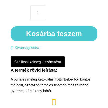
Kosárba teszem
Kívánságlistára
Szállítási költség kiszámítása
A puha és meleg kétoldalas frottír Bébé-Jou köntös
melegíti, szárazon tartja és finoman masszírozza
gyermeke érzékeny bőrét.
