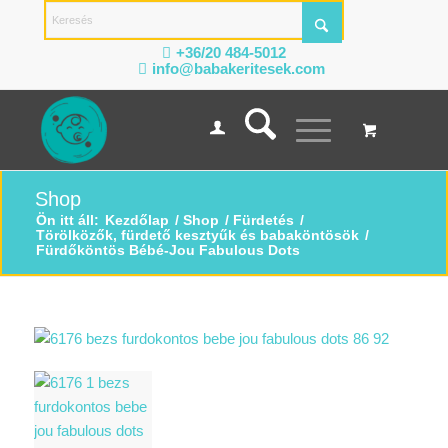
+36/20 484-5012
info@babakeritesek.com
Shop
Ön itt áll:
Kezdőlap
/
Shop
/
Fürdetés
/
Törölközők, fürdető kesztyűk és babaköntösök
/
Fürdőköntös Bébé-Jou Fabulous Dots