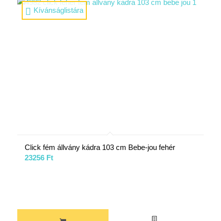
Kívánságlistára
Click fém állvány kádra 103 cm Bebe-jou fehér
23256
Ft