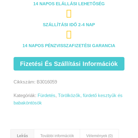
14 NAPOS ELÁLLÁSI LEHETŐSÉG

SZÁLLÍTÁSI IDŐ 2-4 NAP

14 NAPOS PÉNZVISSZAFIZETÉSI GARANCIA
Fizetési És Szállítási Információk
Cikkszám:
B3016059
Kategóriák:
Fürdetés
,
Törölközők, fürdető kesztyűk és
babaköntösök
Leírás
További információk
Vélemények (0)