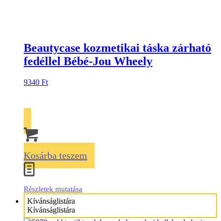
Beautycase kozmetikai táska zárható
fedéllel Bébé-Jou Wheely
9340
Ft
Kosárba teszem
Részletek mutatása
Kívánságlistára
Kívánságlistára