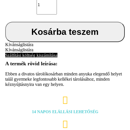
tárolókosár
babaápolási
kellékekre
Bébé-
Jou
Sepp
Kosárba teszem
mennyiség
Kívánságlistára
Kívánságlistára
Szállítási költség kiszámítása
Ebben a divatos tárolókosárban minden anyuka elegendő helyet
talál gyermeke legfontosabb kellékei tárolásához, minden
kéznyújtásnyira van egy helyen.

14 NAPOS ELÁLLÁSI LEHETŐSÉG
