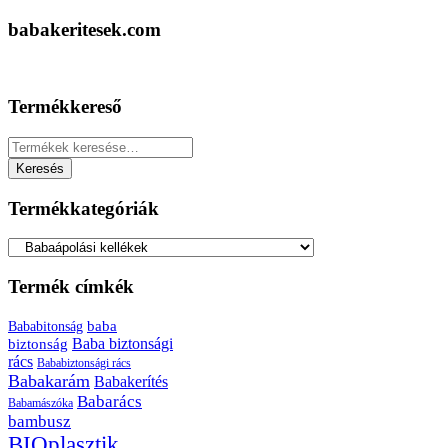
babakeritesek.com
Termékkereső
Keresés
a
Keresés
következőre:
Termékkategóriák
Termék címkék
baba
Bababitonság
biztonság
Baba biztonsági
rács
Bababiztonsági rács
Babakarám
Babakerítés
Babarács
Babamászóka
bambusz
BIOplasztik