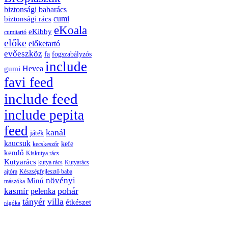
biztonsági babarács
cumi
biztonsági rács
eKoala
eKibby
cumitartó
előke
előketartó
evőeszköz
fa
fogszabályzós
include
Hevea
gumi
favi feed
include feed
include pepita
feed
kanál
játék
kaucsuk
kefe
kecskeszőr
kendő
Kiskutya rács
Kutyarács
kutya rács
Kutyarács
ajtóra
Készségfejlesztő baba
növényi
Minú
mászóka
pohár
kasmír
pelenka
tányér
villa
étkészet
rágóka