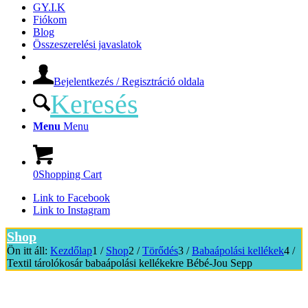
GY.I.K
Fiókom
Blog
Összeszerelési javaslatok
Bejelentkezés / Regisztráció oldala
Keresés
Menu
Menu
0
Shopping Cart
Link to Facebook
Link to Instagram
Shop
Ön itt áll:
Kezdőlap
1
/
Shop
2
/
Törődés
3
/
Babaápolási kellékek
4
/
Textil tárolókosár babaápolási kellékekre Bébé-Jou Sepp