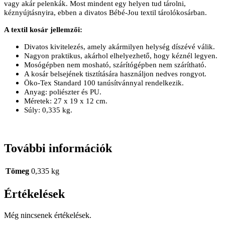
vagy akár pelenkák. Most mindent egy helyen tud tárolni,
kéznyújtásnyira, ebben a divatos Bébé-Jou textil tárolókosárban.
A textil kosár jellemzői:
Divatos kivitelezés, amely akármilyen helység díszévé válik.
Nagyon praktikus, akárhol elhelyezhető, hogy kéznél legyen.
Mosógépben nem mosható, szárítógépben nem szárítható.
A kosár belsejének tisztítására használjon nedves rongyot.
Öko-Tex Standard 100 tanúsítvánnyal rendelkezik.
Anyag: poliészter és PU.
Méretek: 27 x 19 x 12 cm.
Súly: 0,335 kg.
További információk
Tömeg
0,335 kg
Értékelések
Még nincsenek értékelések.