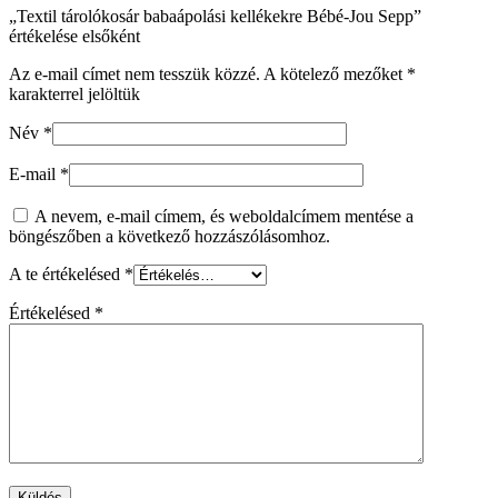
„Textil tárolókosár babaápolási kellékekre Bébé-Jou Sepp”
értékelése elsőként
Az e-mail címet nem tesszük közzé.
A kötelező mezőket
*
karakterrel jelöltük
Név
*
E-mail
*
A nevem, e-mail címem, és weboldalcímem mentése a
böngészőben a következő hozzászólásomhoz.
A te értékelésed
*
Értékelésed
*