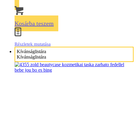
Kosárba teszem
Részletek mutatása
Kívánságlistára
Kívánságlistára