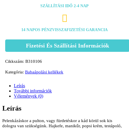
SZÁLLÍTÁSI IDŐ 2-4 NAP

14 NAPOS PÉNZVISSZAFIZETÉSI GARANCIA
Fizetési És Szállítási Információk
Cikkszám:
B310106
Kategória:
Babaápolási kellékek
Leírás
További információk
Vélemények (0)
Leírás
Pelenkázáskor a pulton, vagy fürdetéskor a kád körül sok kis
dologra van szükségünk. Hajkefe, manikűr, popsi krém, testápoló,