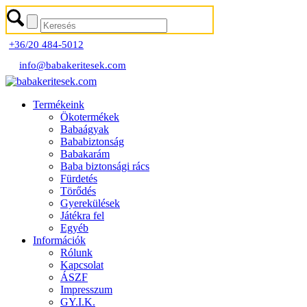
+36/20 484-5012
info@babakeritesek.com
Termékeink
Ökotermékek
Babaágyak
Bababiztonság
Babakarám
Baba biztonsági rács
Fürdetés
Törődés
Gyerekülések
Játékra fel
Egyéb
Információk
Rólunk
Kapcsolat
ÁSZF
Impresszum
GY.I.K.