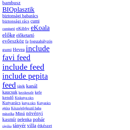
bambusz
BIOplasztik
biztonsági babarács
cumi
biztonsági rács
eKoala
eKibby
cumitartó
előke
előketartó
evőeszköz
fa
fogszabályzós
include
Hevea
gumi
favi feed
include feed
include pepita
feed
kanál
játék
kaucsuk
kefe
kecskeszőr
kendő
Kiskutya rács
Kutyarács
kutya rács
Kutyarács
ajtóra
Készségfejlesztő baba
növényi
Minú
mászóka
pohár
kasmír
pelenka
tányér
villa
étkészet
rágóka