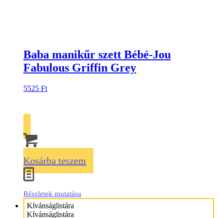
Baba manikűr szett Bébé-Jou
Fabulous Griffin Grey
5525
Ft
Kosárba teszem
Részletek mutatása
Kívánságlistára
Kívánságlistára