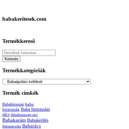
babakeritesek.com
Termékkereső
Keresés
a
Keresés
következőre:
Termékkategóriák
Termék címkék
baba
Bababitonság
biztonság
Baba biztonsági
rács
Bababiztonsági rács
Babakarám
Babakerítés
Babarács
Babamászóka