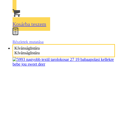
Kosárba teszem
Részletek mutatása
Kívánságlistára
Kívánságlistára