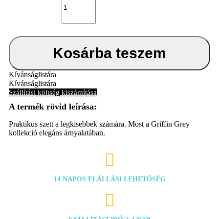
és
fésű
Bébé-
Jou
Fabulous
Griffin
Kosárba teszem
Grey
mennyiség
Kívánságlistára
Kívánságlistára
Szállítási költség kiszámítása
Praktikus szett a legkisebbek számára. Most a Griffin Grey
kollekció elegáns árnyalatában.

14 NAPOS ELÁLLÁSI LEHETŐSÉG
