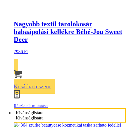
Nagyobb textil tárolókosár
babaápolási kellékre Bébé-Jou Sweet
Deer
7986
Ft
Kosárba teszem
Részletek mutatása
Kívánságlistára
Kívánságlistára