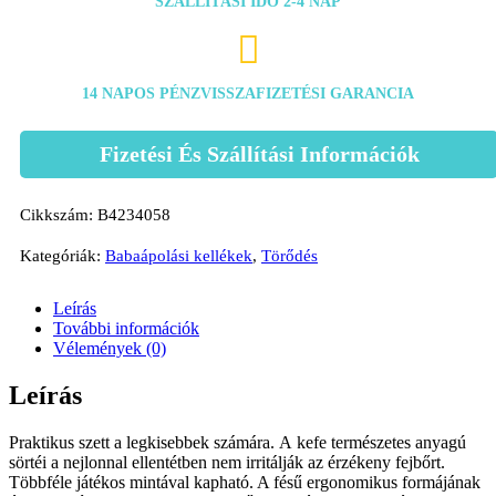
SZÁLLÍTÁSI IDŐ 2-4 NAP

14 NAPOS PÉNZVISSZAFIZETÉSI GARANCIA
Fizetési És Szállítási Információk
Cikkszám:
B4234058
Kategóriák:
Babaápolási kellékek
,
Törődés
Leírás
További információk
Vélemények (0)
Leírás
Praktikus szett a legkisebbek számára. A kefe természetes anyagú
sörtéi a nejlonnal ellentétben
nem irritálják az érzékeny fejbőrt
.
Többféle játékos mintával kapható. A fésű ergonomikus formájának