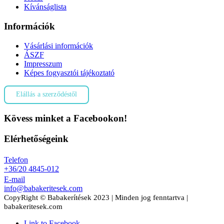
Kívánságlista
Információk
Vásárlási információk
ÁSZF
Impresszum
Képes fogyasztói tájékoztató
Elállás a szerződéstől
Kövess minket a Facebookon!
Elérhetőségeink
Telefon
+36/20 4845-012
E-mail
info@babakeritesek.com
CopyRight © Babakerítések 2023 | Minden jog fenntartva |
babakeritesek.com
Link to Facebook