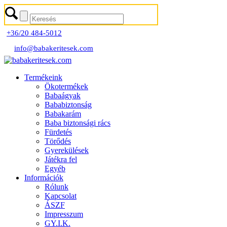
+36/20 484-5012
info@babakeritesek.com
Termékeink
Ökotermékek
Babaágyak
Bababiztonság
Babakarám
Baba biztonsági rács
Fürdetés
Törődés
Gyerekülések
Játékra fel
Egyéb
Információk
Rólunk
Kapcsolat
ÁSZF
Impresszum
GY.I.K.