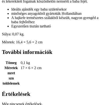
és lekerekített fogainak köszönhetőn nemsérti a baba fejét.
Ideális ajándék egy baba születésekor
minőséges anyagokból gyártották Hollandiában
A hajkefe természetes szálakból készült, nagyon gyengéd a
baba fejbőréhez
Egyszerűen tisztán tartható
Súlya: 0,07 kg.
Méretek: 16,4 × 5,6 × 2 cm
További információk
Tömeg
0,1 kg
Méretek
17 × 6 × 2 cm
mret
szn
toldelemek
Értékelések
Még nincsenek értékelések.