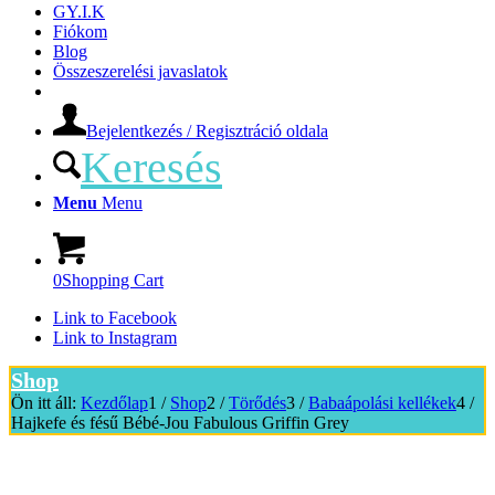
GY.I.K
Fiókom
Blog
Összeszerelési javaslatok
Bejelentkezés / Regisztráció oldala
Keresés
Menu
Menu
0
Shopping Cart
Link to Facebook
Link to Instagram
Shop
Ön itt áll:
Kezdőlap
1
/
Shop
2
/
Törődés
3
/
Babaápolási kellékek
4
/
Hajkefe és fésű Bébé-Jou Fabulous Griffin Grey