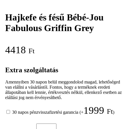
Hajkefe és fésű Bébé-Jou
Fabulous Griffin Grey
4418
Ft
Extra szolgáltatás
Amennyiben 30 napon belül meggondolod magad, lehetőséged
van elállni a vásárlástól. Fontos, hogy a terméknek eredeti
állapotában kell lennie, értékvesztés nélkül, ellenkező esetben az
elállási jog nem érvényesíthető.
1999
Ft
30 napos pénzvisszafizetési garancia
(+
)
Hajkefe