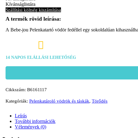
Kívánságlistára
Szállítási költség kiszámítása
A
Bebe-jou Pelenkatartó vödör fedéllel
egy
sokoldalúan kihasználha

14 NAPOS ELÁLLÁSI LEHETŐSÉG
Cikkszám:
B6161117
Kategóriák:
Pelenkatároló vödrök és táskák
,
Törődés
Leírás
További információk
Vélemények (0)