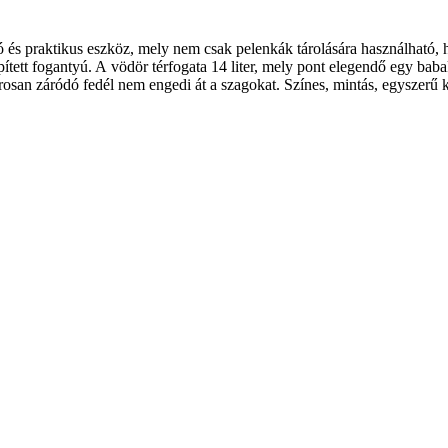
 és praktikus
eszköz, mely nem csak
pelenkák tárolására
használható,
pített fogantyú
. A vödör térfogata
14 liter
, mely pont elegendő egy babak
orosan záródó fedél
nem engedi át a szagokat
.
Színes, mintás, egyszerű
k