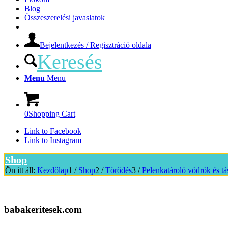
Blog
Összeszerelési javaslatok
Bejelentkezés / Regisztráció oldala
Keresés
Menu
Menu
0
Shopping Cart
Link to Facebook
Link to Instagram
Shop
Ön itt áll:
Kezdőlap
1
/
Shop
2
/
Törődés
3
/
Pelenkatároló vödrök és t
babakeritesek.com