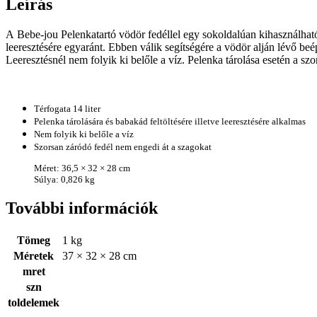
Leírás
A
Bebe-jou Pelenkatartó vödör fedéllel
egy
sokoldalúan kihasználható
leeresztésére
egyaránt. Ebben válik segítségére a vödör alján lévő
beé
Leeresztésnél
nem folyik ki belőle a víz
. Pelenka tárolása esetén a sz
Térfogata 14 liter
Pelenka tárolására és babakád feltöltésére illetve leeresztésére alkalmas
Nem folyik ki belőle a víz
Szorsan záródó fedél nem engedi át a szagokat
Méret: 36,5 × 32 × 28 cm
Súlya: 0,826 kg
További információk
Tömeg
1 kg
Méretek
37 × 32 × 28 cm
mret
szn
toldelemek