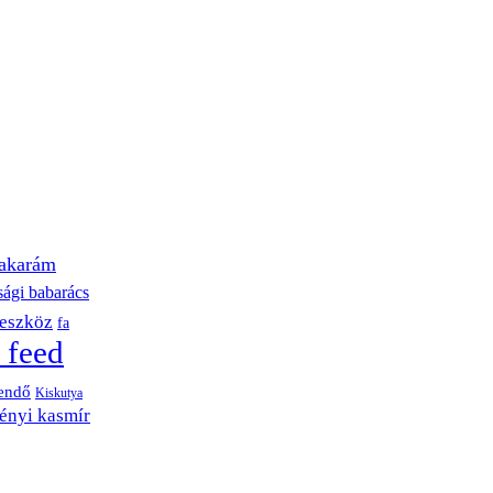
akarám
sági babarács
eszköz
fa
 feed
endő
Kiskutya
ényi kasmír