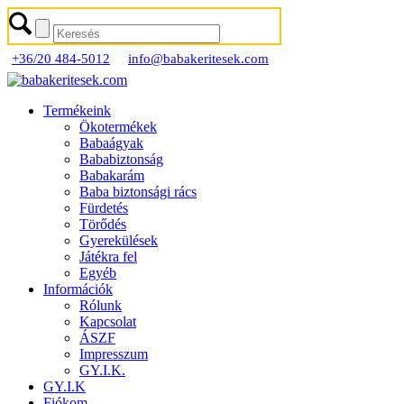
+36/20 484-5012
info@babakeritesek.com
Termékeink
Ökotermékek
Babaágyak
Bababiztonság
Babakarám
Baba biztonsági rács
Fürdetés
Törődés
Gyerekülések
Játékra fel
Egyéb
Információk
Rólunk
Kapcsolat
ÁSZF
Impresszum
GY.I.K.
GY.I.K
Fiókom