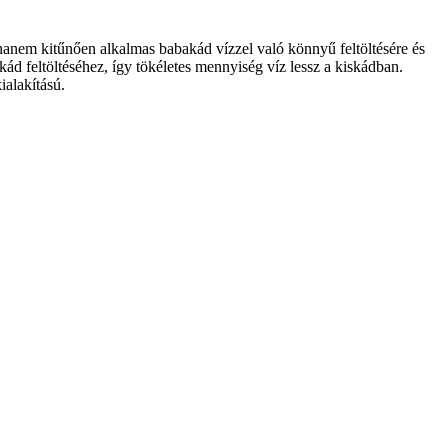
 hanem kitűnően alkalmas
babakád vízzel való könnyű feltöltésére és
ád feltöltéséhez, így tökéletes mennyiség víz lessz a kiskádban.
ialakítású.