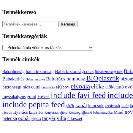
Termékkereső
Keresés
Keresés
a
következőre:
Termékkategóriák
Termék címkék
Bab
baba biztonság
Baba biztonsági rács
Bababitonság
Bababiztonsági rács
BIOplasztik
Babarács
bambusz
Babakerítés
bizton
Babamászóka
eKoala
előke
evő
cumi
előketartó
biztonsági rács
eKibby
cumitartó
include
include favi feed
Hevea
gumi
fogszabályzós
include pepita feed
kanál
kaucsuk
k
játék
kefe
kecskeszőr
növ
Kutyarács
Minú
rács
kutya rács
Kutyarács ajtóra
Készségfejlesztő baba mászóka
pohár
tányér
villa
pelenka
étkészet
rágóka