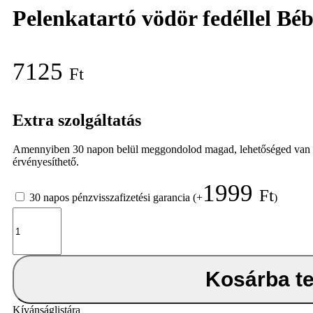
Pelenkatartó vödör fedéllel B
7125
Ft
Extra szolgáltatás
Amennyiben 30 napon belül meggondolod magad, lehetőséged van elálln
érvényesíthető.
1999
Ft
30 napos pénzvisszafizetési garancia
(+
)
Pelenkatartó
vödör
fedéllel
Bébé-
Jou
Kosárba t
Lou-
Lou
mennyiség
Kívánságlistára