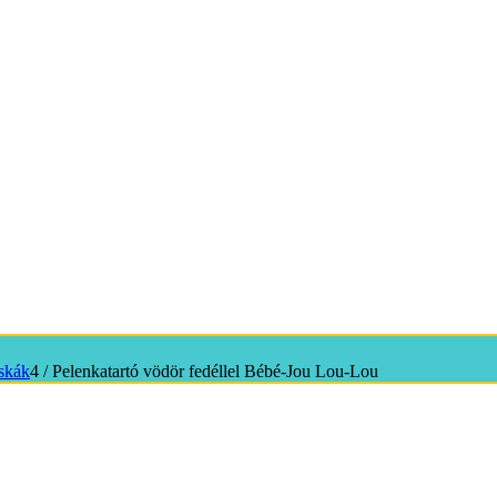
áskák
4
/
Pelenkatartó vödör fedéllel Bébé-Jou Lou-Lou