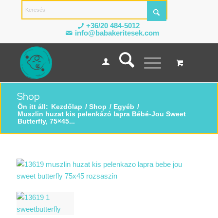
+36/20 484-5012
info@babakeritesek.com
Shop
Ön itt áll:
Kezdőlap
/
Shop
/
Egyéb
/
Muszlin huzat kis pelenkázó lapra Bébé-Jou Sweet
Butterfly, 75×45...