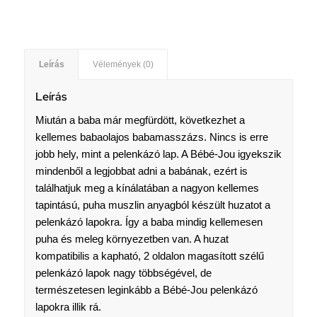
Leírás
Vélemények (0)
Leírás
Miután a baba már megfürdött, következhet a
kellemes babaolajos babamasszázs. Nincs is erre
jobb hely, mint a pelenkázó lap. A Bébé-Jou igyekszik
mindenből a legjobbat adni a babának, ezért is
találhatjuk meg a kínálatában a nagyon kellemes
tapintású, puha muszlin anyagból készült huzatot a
pelenkázó lapokra. Így a baba mindig kellemesen
puha és meleg környezetben van. A huzat
kompatibilis a kapható, 2 oldalon magasított szélű
pelenkázó lapok nagy többségével, de
természetesen leginkább a Bébé-Jou pelenkázó
lapokra illik rá.