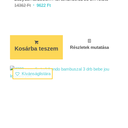
14362
Ft
9622
Ft
Részletek mutatása
Kosárba teszem
Kívánságlistára