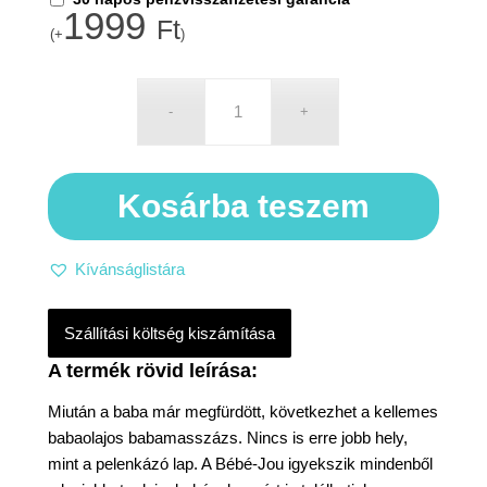
1999
Ft
(+
)
Kosárba teszem
Kívánságlistára
Szállítási költség kiszámítása
Miután a baba már megfürdött, következhet a kellemes
babaolajos babamasszázs. Nincs is erre jobb hely,
mint a pelenkázó lap. A Bébé-Jou igyekszik mindenből