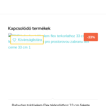
Kapcsolódó termékek
-33%
Kívánságlistára
Babydan toldóelem Flex térkorláthoz 33 cm fekete