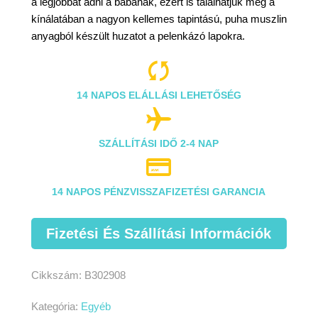
a legjobbat adni a babának, ezért is találhatjuk meg a
kínálatában a nagyon kellemes tapintású, puha muszlin
anyagból készült huzatot a pelenkázó lapokra.

14 NAPOS ELÁLLÁSI LEHETŐSÉG

SZÁLLÍTÁSI IDŐ 2-4 NAP

14 NAPOS PÉNZVISSZAFIZETÉSI GARANCIA
Fizetési És Szállítási Információk
Cikkszám:
B302908
Kategória:
Egyéb