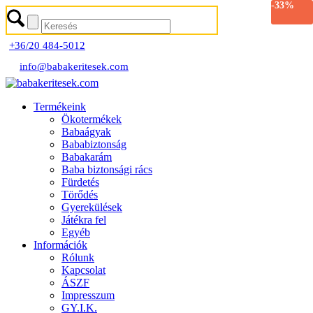
-33%
+36/20 484-5012
info@babakeritesek.com
Termékeink
Ökotermékek
Babaágyak
Bababiztonság
Babakarám
Baba biztonsági rács
Fürdetés
Törődés
Gyerekülések
Játékra fel
Egyéb
Információk
Rólunk
Kapcsolat
ÁSZF
Impresszum
GY.I.K.