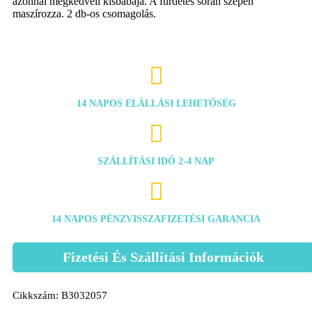
azonnal megkedveli kisbabája. A fürdetés során szépen
maszírozza. 2 db-os csomagolás.

14 NAPOS ELÁLLÁSI LEHETŐSÉG

SZÁLLÍTÁSI IDŐ 2-4 NAP

14 NAPOS PÉNZVISSZAFIZETÉSI GARANCIA
Fizetési És Szállítási Információk
Cikkszám:
B3032057