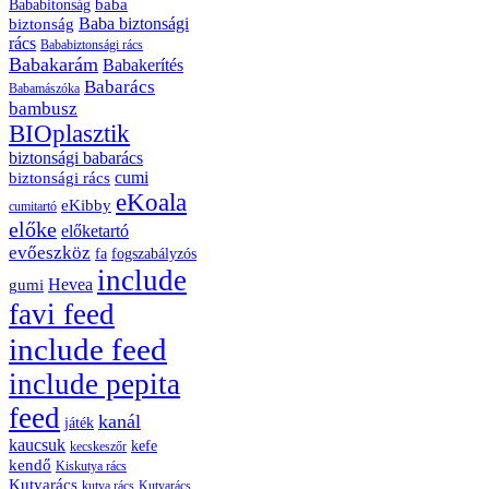
baba
Bababitonság
biztonság
Baba biztonsági
rács
Bababiztonsági rács
Babakarám
Babakerítés
Babarács
Babamászóka
bambusz
BIOplasztik
biztonsági babarács
cumi
biztonsági rács
eKoala
eKibby
cumitartó
előke
előketartó
evőeszköz
fa
fogszabályzós
include
Hevea
gumi
favi feed
include feed
include pepita
feed
kanál
játék
kaucsuk
kefe
kecskeszőr
kendő
Kiskutya rács
Kutyarács
kutya rács
Kutyarács