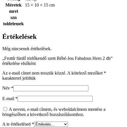
Méretek
15 × 10 × 15 cm
mret
szn
toldelemek
Értékelések
Még nincsenek értékelések.
„Frottír fürdő törlőkendő szett Bébé-Jou Fabulous Hero 2 db”
értékelése elsőként
Az e-mail címet nem tesszük közzé.
A kötelező mezőket
*
karakterrel jelöltük
Név
*
E-mail
*
A nevem, e-mail címem, és weboldalcímem mentése a
böngészőben a következő hozzászólásomhoz.
A te értékelésed
*