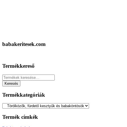
babakeritesek.com
Termékkereső
Keresés
a
Keresés
következőre:
Termékkategóriák
Termék címkék