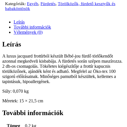
Kategóriák:
Egyéb
,
Fürdetés
,
Törölközők, fürdető kesztyűk és
babaköntösök
Leírás
További információk
Vélemények (0)
Leírás
A luxus jacquard frottírból készült Bébé-jou fürdő törlőkendőt
azonnal megkedveli kisbabája. A fürdetés során szépen maszírozza.
2 db-os csomagolás. Tökéletes kiégészítője a frottír kapucnis
törülközőnek, ajándék ként és adható. Megfelel az Öko-tex 100
szigorú előírásainak. Minőséges pamutból készültek, kellemes a
tapintásuk, hipoallergének.
Súly: 0,070 kg
Méretek: 15 × 21,5 cm
További információk
Tömeg
0,2 kg