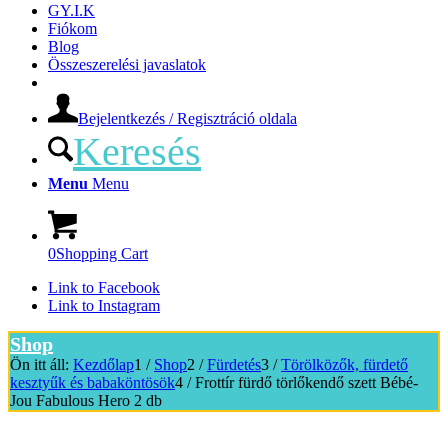
GY.I.K
Fiókom
Blog
Összeszerelési javaslatok
Bejelentkezés / Regisztráció oldala
Keresés
Menu
Menu
0
Shopping Cart
Link to Facebook
Link to Instagram
Shop
Ön itt áll:
Kezdőlap
1
/
Shop
2
/
Fürdetés
3
/
Törölközők, fürdető
kesztyűk és babaköntösök
4
/
Frottír fürdő törlőkendő szett Bébé-
Jou Fabulous Hero 2 db