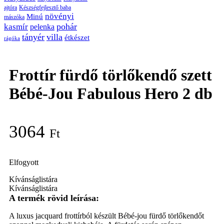
ajtóra
Készségfejlesztő baba
növényi
Minú
mászóka
pohár
kasmír
pelenka
tányér
villa
étkészet
rágóka
Frottír fürdő törlőkendő szett
Bébé-Jou Fabulous Hero 2 db
3064
Ft
Elfogyott
Kívánságlistára
Kívánságlistára
A luxus jacquard frottírból készült Bébé-jou fürdő törlőkendőt