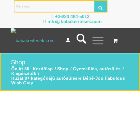
+36/20 484-5012
info@babakeritesek.com
Shop
Ön itt áll:
Kezdőlap
/
Shop
/
Gyerekülés, autósülés
/
Kiegészítők
/
Huzat 0+ kategóriájú autósülésre Bébé-Jou Fabulous
Wish Grey