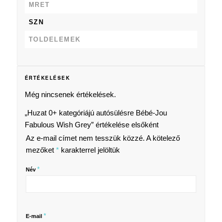
MRET
SZN
TOLDELEMEK
ÉRTÉKELÉSEK
Még nincsenek értékelések.
„Huzat 0+ kategóriájú autósülésre Bébé-Jou
Fabulous Wish Grey” értékelése elsőként
Az e-mail címet nem tesszük közzé.
A kötelező
mezőket
*
karakterrel jelöltük
*
Név
*
E-mail