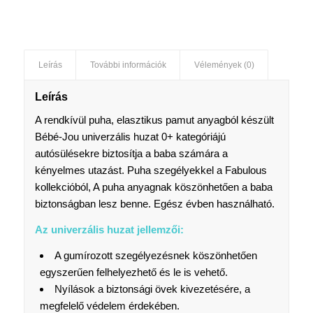
Leírás
További információk
Vélemények (0)
Leírás
A rendkívül puha, elasztikus pamut anyagból készült
Bébé-Jou univerzális huzat 0+ kategóriájú
autósülésekre biztosítja a baba számára a
kényelmes utazást. Puha szegélyekkel a Fabulous
kollekcióból, A puha anyagnak köszönhetően a baba
biztonságban lesz benne. Egész évben használható.
Az univerzális huzat jellemzői:
A gumírozott szegélyezésnek köszönhetően
egyszerűen felhelyezhető és le is vehető.
Nyílások a biztonsági övek kivezetésére, a
megfelelő védelem érdekében.