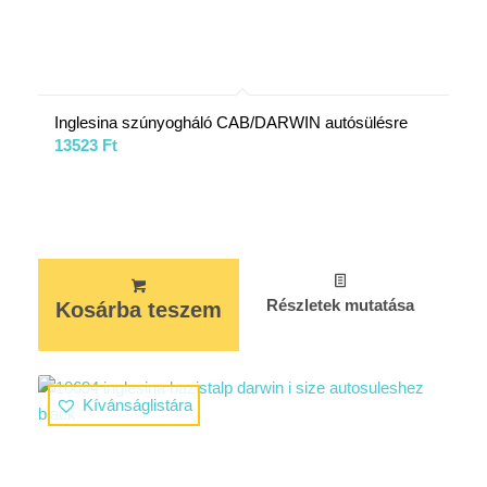
Inglesina szúnyogháló CAB/DARWIN autósülésre
13523
Ft
Részletek mutatása
Kosárba teszem
Kívánságlistára