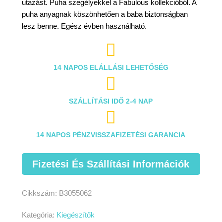
utazást. Puha szegélyekkel a Fabulous kollekcióból. A
puha anyagnak köszönhetően a baba biztonságban
lesz benne. Egész évben használható.

14 NAPOS ELÁLLÁSI LEHETŐSÉG

SZÁLLÍTÁSI IDŐ 2-4 NAP

14 NAPOS PÉNZVISSZAFIZETÉSI GARANCIA
Fizetési És Szállítási Információk
Cikkszám:
B3055062
Kategória:
Kiegészítők