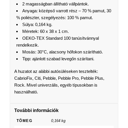
2 magasságban állítható vállpántok.
Anyaga: középső varrott rész – 70 % pamut, 30
% poliészter, szegélyezés: 100 % pamut.
Súlya: 0,164 kg.
Méretek: 60 x 38 x 1 cm.
OEKO-TEX Standard 100 tanúsítvánnyal
rendelkezik.
Mosás: 30°C, alacsony hőfokon szárítható.
Tipp: ajánlott szabad levegőn szárítani.
A huzatot az alábbi autósüléseken tesztelték:
CabrioFix, Citi, Pebble, Pebble Pro, Pebble Plus,
Rock. Mivel univerzális, egyéb típusokban is
használható.
További információk
TÖMEG
0,164 kg