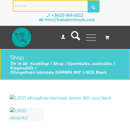
+36/20 484-5012
info@babakeritesek.com
Shop
Ön itt áll:
Kezdőlap
/
Shop
/
Gyerekülés, autósülés
/
Kiegészítők
/
Elforgatható bázistalp DARWIN 360° I-SIZE Black