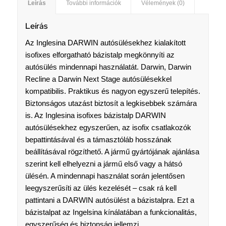
Leírás
További információk
Vélemények (0)
Leírás
Az Inglesina DARWIN autósülésekhez kialakított
isofixes elforgatható bázistalp megkönnyíti az
autósülés mindennapi használatát. Darwin, Darwin
Recline a Darwin Next Stage autósülésekkel
kompatibilis. Praktikus és nagyon egyszerű telepítés.
Biztonságos utazást biztosít a legkisebbek számára
is. Az Inglesina isofixes bázistalp DARWIN
autósülésekhez egyszerűen, az isofix csatlakozók
bepattintásával és a támasztóláb hosszának
beállításával rögzíthető. A jármű gyártójának ajánlása
szerint kell elhelyezni a jármű első vagy a hátsó
ülésén. A mindennapi használat során jelentősen
leegyszerűsíti az ülés kezelését – csak rá kell
pattintani a DARWIN autósülést a bázistalpra. Ezt a
bázistalpat az Ingelsina kínálatában a funkcionalitás,
egyszerűség és biztonság jellemzi.