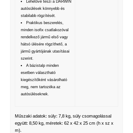
Lehetővé teszi a DARWIN
autósülések könnyebb és
stabilabb rögzítését.
Praktikus beszerelés,
minden isofix csatlakozóval
rendelkező jármű első vagy
hátsó ülésére rögzíthető, a
jármű gyártójának utasításai
szerint.
A bázistalp minden
esetben választható
kiegészítőként vásárolható
meg, nem tartozéka az
autósüléseknek.
Műszaki adatok: súly: 7,8 kg, súly csomagolással
együtt: 8,50 kg, méretek: 62 x 42 x 25 cm (h x sz x
m).