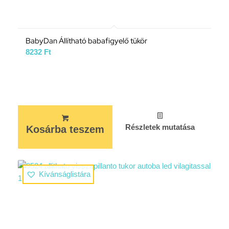
BabyDan Állítható babafigyelő tükör
8232
Ft
Részletek mutatása
Kosárba teszem
Kívánságlistára