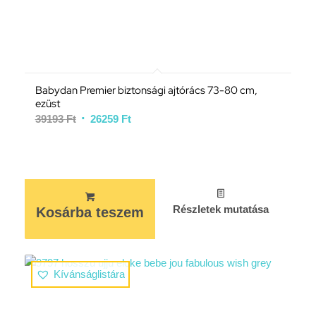
Babydan Premier biztonsági ajtórács 73-80 cm,
ezüst
39193
Ft
26259
Ft
Részletek mutatása
Kosárba teszem
Kívánságlistára