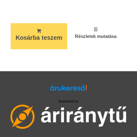
Részletek mutatása
Kosárba teszem
Árukereső.hu