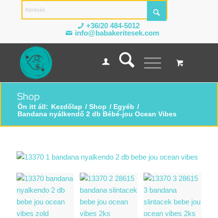
+36/20 484-5012
info@babakeritesek.com
Shop
Ön itt áll:
Kezdőlap
/
Shop
/
Egyéb
/
Bandana nyálkendő 2 db Bébé-jou Ocean Vibes