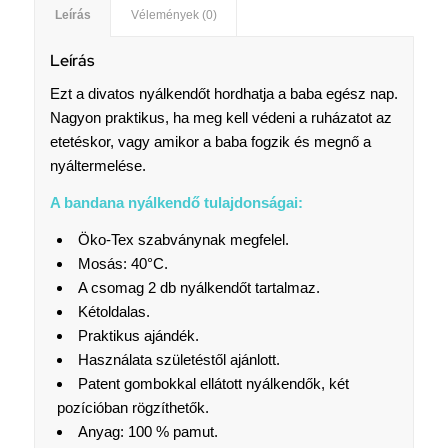
Leírás
Vélemények (0)
Leírás
Ezt a divatos nyálkendőt hordhatja a baba egész nap.
Nagyon praktikus, ha meg kell védeni a ruházatot az
etetéskor, vagy amikor a baba fogzik és megnő a
nyáltermelése.
A bandana nyálkendő tulajdonságai:
Öko-Tex szabványnak megfelel.
Mosás: 40°C.
A csomag 2 db nyálkendőt tartalmaz.
Kétoldalas.
Praktikus ajándék.
Használata születéstől ajánlott.
Patent gombokkal ellátott nyálkendők, két
pozícióban rögzíthetők.
Anyag: 100 % pamut.