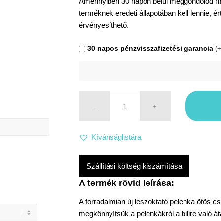
Amennyiben 30 napon belül meggondolod maga
terméknek eredeti állapotában kell lennie, é
érvényesíthető.
30 napos pénzvisszafizetési garancia
(+
Kívánságlistára
Szállítási költség kiszámítása
A forradalmian új leszoktató pelenka ötös
megkönnyítsük a pelenkákról a bilire való átá