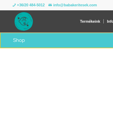
+36/20 484-5012
info@babakeritesek.com
Termékeink
Inf
Shop