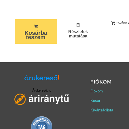
Tovább 
Részletek
Kosárba
mutatása
teszem
FIÓKOM
Árukereső.hu
Fiókom
Kosár
Kívánságlista