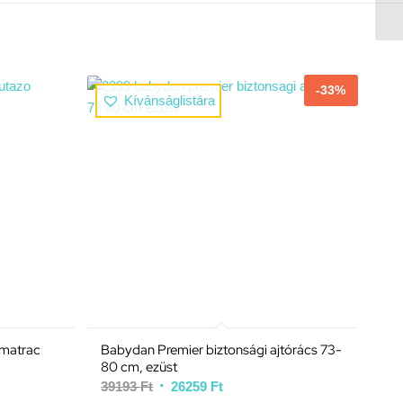
-33%
Kívánságlistára
 matrac
Babydan Premier biztonsági ajtórács 73-
80 cm, ezüst
39193
Ft
26259
Ft