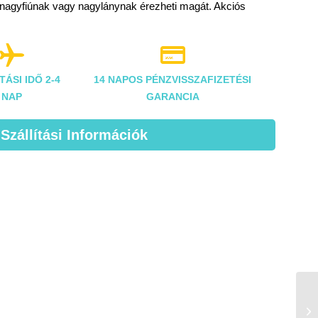
ja nagyfiúnak vagy nagylánynak érezheti magát. Akciós


TÁSI IDŐ 2-4
14 NAPOS PÉNZVISSZAFIZETÉSI
NAP
GARANCIA
 Szállítási Információk