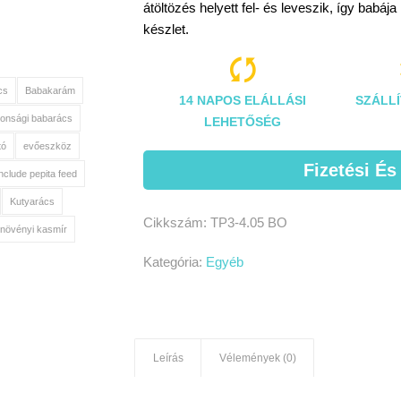
átöltözés helyett fel- és leveszik, így babá
készlet.

cs
Babakarám
14 NAPOS ELÁLLÁSI
SZÁLLÍ
tonsági babarács
LEHETŐSÉG
tó
evőeszköz
Fizetési És
include pepita feed
Kutyarács
Cikkszám:
TP3-4.05 BO
növényi kasmír
Kategória:
Egyéb
Leírás
Vélemények (0)