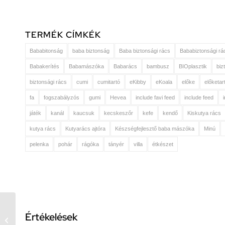
TERMÉK CÍMKÉK
Bababitonság
baba biztonság
Baba biztonsági rács
Bababiztonsági rá
Babakerítés
Babamászóka
Babarács
bambusz
BIOplasztik
biz
biztonsági rács
cumi
cumitartó
eKibby
eKoala
előke
előketar
fa
fogszabályzós
gumi
Hevea
include favi feed
include feed
játék
kanál
kaucsuk
kecskeszőr
kefe
kendő
Kiskutya rács
kutya rács
Kutyarács ajtóra
Készségfejlesztő baba mászóka
Minú
pelenka
pohár
rágóka
tányér
villa
étkészet
Bambino Mio forradalmi
Értékelések
leszoktató pelenka 3-4