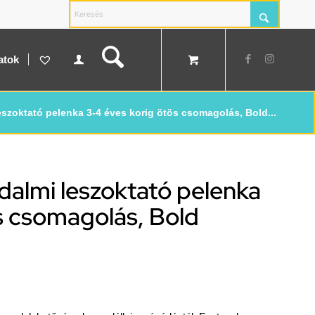
atok
szoktató pelenka 3-4 éves korig ötös csomagolás, Bold...
dalmi leszoktató pelenka
s csomagolás, Bold