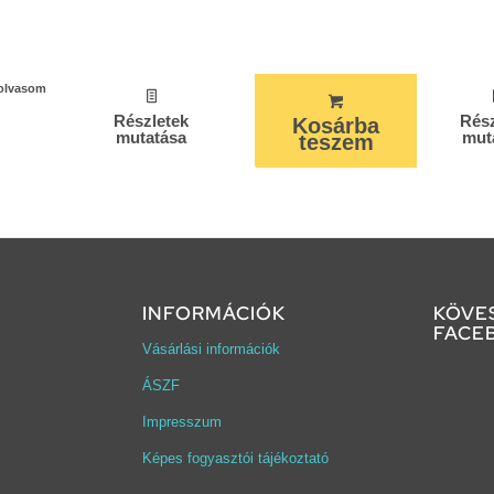
olvasom
Részletek
Rész
Kosárba
mutatása
mut
teszem
INFORMÁCIÓK
KÖVE
FACE
Vásárlási információk
ÁSZF
Impresszum
Képes fogyasztói tájékoztató