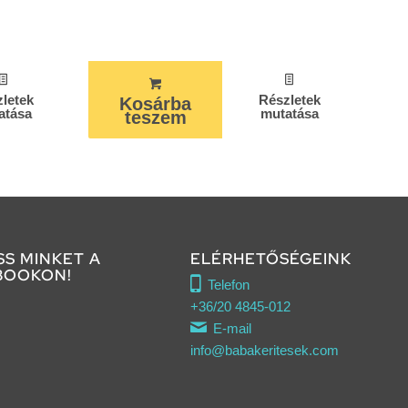
letek
Részletek
Kosárba
atása
mutatása
teszem
SS MINKET A
ELÉRHETŐSÉGEINK
BOOKON!
Telefon
+36/20 4845-012
E-mail
info@babakeritesek.com