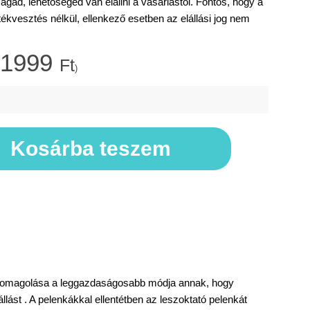
d, lehetőséged van elállni a vásárlástól. Fontos, hogy a
rtékvesztés nélkül, ellenkező esetben az elállási jog nem
1999
Ft
)
Kosárba teszem
 csomagolása a leggazdaságosabb módja annak, hogy
llást . A pelenkákkal ellentétben az leszoktató pelenkát