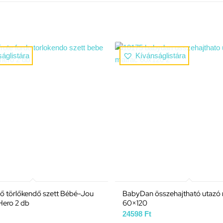
áglistára
Kívánságlistára
rdő törlőkendő szett Bébé-Jou
BabyDan összehajtható utazó
Hero 2 db
60×120
24598
Ft