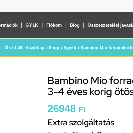
ormációk
GY.I.K
Fiókom
Blog
Összeszerelési javasl
Ön itt áll:
Kezdőlap
/
Shop
/
Egyéb
/
Bambino Mio forradalmi le
Bambino Mio forra
3-4 éves korig ötö
26948
Ft
Extra szolgáltatás