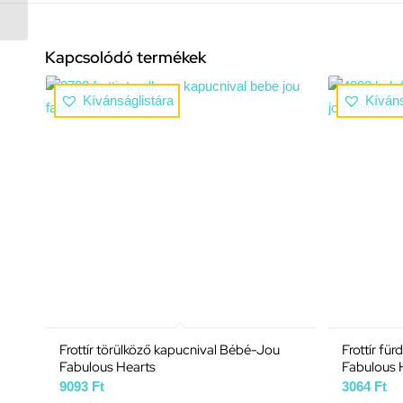
év korig hármas
csomagolás,...
Kapcsolódó termékek
Kívánságlistára
Kíváns
Frottír törülköző kapucnival Bébé-Jou
Frottír fü
Fabulous Hearts
Fabulous 
9093
Ft
3064
Ft