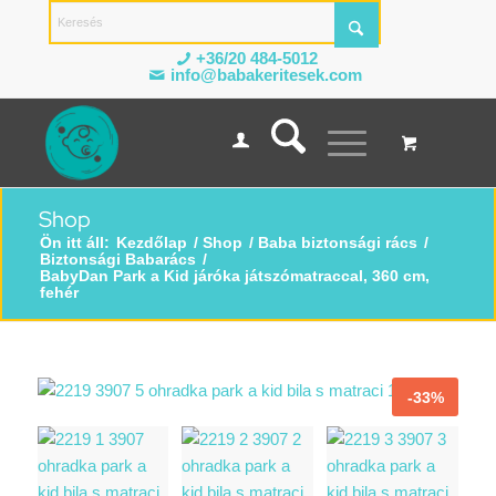
+36/20 484-5012
info@babakeritesek.com
Shop
Ön itt áll:
Kezdőlap
/
Shop
/
Baba biztonsági rács
/
Biztonsági Babarács
/
BabyDan Park a Kid járóka játszómatraccal, 360 cm,
fehér
-33%