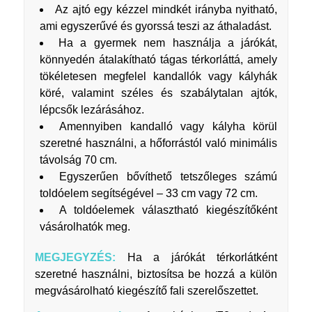
Az ajtó egy kézzel mindkét irányba nyitható,
ami egyszerűvé és gyorssá teszi az áthaladást.
Ha a gyermek nem használja a járókát,
könnyedén átalakítható tágas térkorláttá, amely
tökéletesen megfelel kandallók vagy kályhák
köré, valamint széles és szabálytalan ajtók,
lépcsők lezárásához.
Amennyiben kandalló vagy kályha körül
szeretné használni, a hőforrástól való minimális
távolság 70 cm.
Egyszerűen bővíthető tetszőleges számú
toldóelem segítségével – 33 cm vagy 72 cm.
A toldóelemek választható kiegészítőként
vásárolhatók meg.
MEGJEGYZÉS:
Ha a járókát térkorlátként
szeretné használni, biztosítsa be hozzá a külön
megvásárolható kiegészítő fali szerelőszettet.