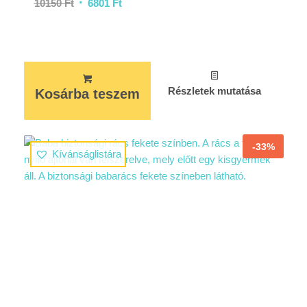
10150
Ft
6801
Ft
Részletek mutatása
Kosárba teszem
-33%
Kívánságlistára