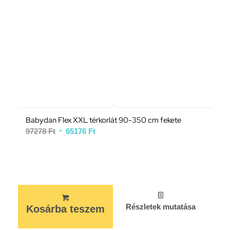
Babydan Flex XXL térkorlát 90-350 cm fekete
97278
Ft
65176
Ft
Részletek mutatása
Kosárba teszem