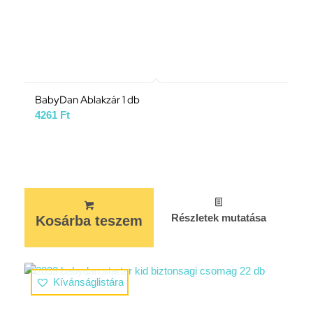
BabyDan Ablakzár 1 db
4261
Ft
Részletek mutatása
Kosárba teszem
Kívánságlistára