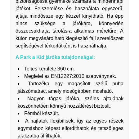
biztonságossá gyermeke számára a mindennapi
játékot. Felszerelése és használata egyszerű,
ajtaja mindössze egy kézzel kinyitható. Ha épp
nincs szüksége a járókára, könnyedén
összecsukhatja tárolásra alkalmas méretűre. A
külön megvásárolható kiegészítő fali szerelőszett
segítségével térkorlátként is használhatja.
A Park a Kid járóka tulajdonságai:
Teljes kerülete 360 cm.
Megfelel az EN12227:2010 szabványnak.
Tartozéka egy magasított szélű puha
játszómatrac, amely mosógépben mosható.
Nagyon tágas járóka, széles ajtajának
köszönhetően könnyű hozzáférést biztosít.
Fémből készült.
A hajlatok flexibilisek, így az egyes részek
egymáshoz képest elfordíthatók és tetszőleges
alakzatba állíthatók.