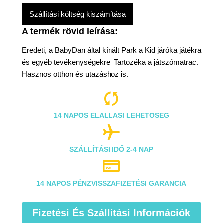
Szállítási költség kiszámítása
Eredeti, a BabyDan által kínált Park a Kid járóka játékra
és egyéb tevékenységekre. Tartozéka a játszómatrac.
Hasznos otthon és utazáshoz is.

14 NAPOS ELÁLLÁSI LEHETŐSÉG

SZÁLLÍTÁSI IDŐ 2-4 NAP

14 NAPOS PÉNZVISSZAFIZETÉSI GARANCIA
Fizetési És Szállítási Információk