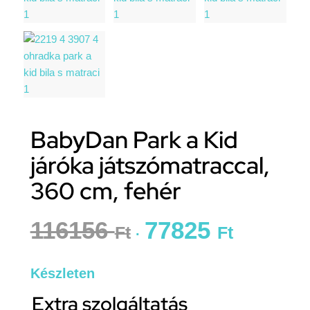
BabyDan Park a Kid
járóka játszómatraccal,
360 cm, fehér
116156
77825
Ft
Ft
Készleten
Extra szolgáltatás