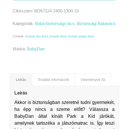
Cikkszám:
BD67114-2400-1300-10
Kategóriák:
Baba biztonsági rács
,
Biztonsági Babarács
Címkék:
include favi feed
,
include feed
,
include pepita feed
Márka:
BabyDan
Leírás
További információk
Vélemények (0)
Leírás
Akkor is biztonságban szeretné tudni gyermekét,
ha épp nincs a szeme előtt? Válassza a
BabyDan által kínált Park a Kid járókát,
amelynek tartozéka a játszómatrac is. Így teszi