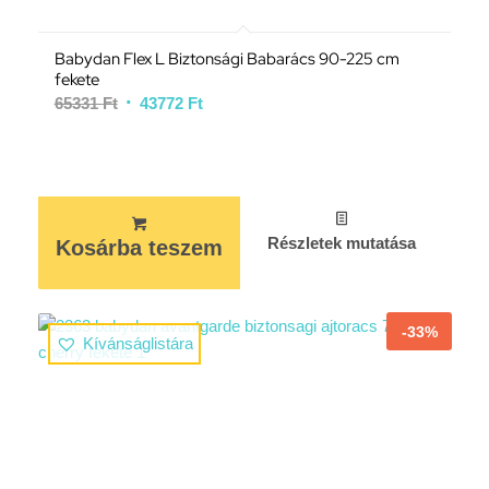
Babydan Flex L Biztonsági Babarács 90-225 cm
fekete
65331
Ft
43772
Ft
Részletek mutatása
Kosárba teszem
-33%
Kívánságlistára