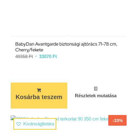
BabyDan Avantgarde biztonsági ajtórács 71-78 cm,
Cherry/fekete
49358
Ft
33070
Ft
Részletek mutatása
Kosárba teszem
-33%
Kívánságlistára