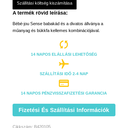
Szállítási költség kiszámítása
Bébé-jou Sense babakád és a divatos állványa a
műanyag és bükkfa kellemes kombinációjával.

14 NAPOS ELÁLLÁSI LEHETŐSÉG

SZÁLLÍTÁSI IDŐ 2-4 NAP

14 NAPOS PÉNZVISSZAFIZETÉSI GARANCIA
Fizetési És Szállítási Információk
Cikkszám:
B420105