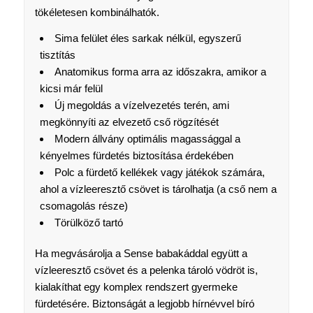
tökéletesen kombinálhatók.
Sima felület éles sarkak nélkül, egyszerű
tisztítás
Anatomikus forma arra az időszakra, amikor a
kicsi már felül
Új megoldás a vízelvezetés terén, ami
megkönnyíti az elvezető cső rögzítését
Modern állvány optimális magassággal a
kényelmes fürdetés biztosítása érdekében
Polc a fürdető kellékek vagy játékok számára,
ahol a vízleeresztő csövet is tárolhatja (a cső nem a
csomagolás része)
Törülköző tartó
Ha megvásárolja a Sense babakáddal együtt a
vízleeresztő csövet és a pelenka tároló vödröt is,
kialakíthat egy komplex rendszert gyermeke
fürdetésére. Biztonságát a legjobb hírnévvel bíró