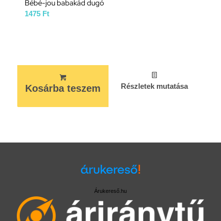
Bébé-jou babakád dugó
1475
Ft
Részletek mutatása
Kosárba teszem
Árukereső.hu