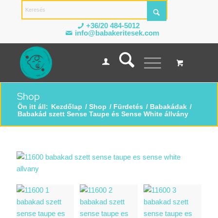
+36/20 484-5012
info@babakeritesek.com
Shop
Ön itt áll:
Kezdőlap
/
Shop
/
Fürdetés
/
Babakádak
/
Babakád szett Sense Taupe és Sense White állvány