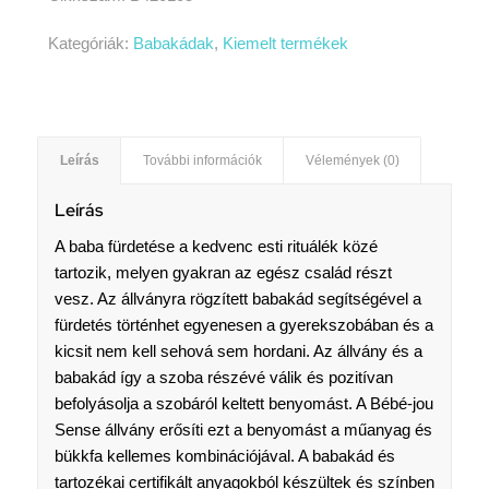
Kategóriák:
Babakádak
,
Kiemelt termékek
Leírás
További információk
Vélemények (0)
Leírás
A baba fürdetése a kedvenc esti rituálék közé
tartozik, melyen gyakran az egész család részt
vesz. Az állványra rögzített babakád segítségével a
fürdetés történhet egyenesen a gyerekszobában és a
kicsit nem kell sehová sem hordani. Az állvány és a
babakád így a szoba részévé válik és pozitívan
befolyásolja a szobáról keltett benyomást. A Bébé-jou
Sense állvány erősíti ezt a benyomást a műanyag és
bükkfa kellemes kombinációjával. A babakád és
tartozékai certifikált anyagokból készültek és színben