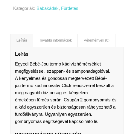
Kategóriák:
Babakádak
,
Fürdetés
Leírás
További információk
Vélemények (0)
Leírás
Egyedi Bébé-Jou termo kád vízhőmérséklet
megfigyeléssel, szappan- és samponadagolóval.
A kényelmes és gondosan megtervezett Bébé-
jou termo kád innovatív Click rendszerrel készült a
még nagyobb biztonság és kényelem
érdekében fürdés során. Csupán 2 gombnyomás és
a kád egyszerűen és biztonságosan ráhelyezhető a
fürdőállványra. Ugyanilyen egyszerűen,
gombnyomás segítségével kapcsolható le.