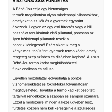
BISZTONSÁGOS FÜRDETÉS
A Bébé-Jou célja egy biztonságos
termék megalkotása olyan mindennapi pillanatokhoz,
amelyeket a szülők és a gyermek egyaránt
élveznek. Legyen az egy esti fürdetés vagy a bili
használat tanulásának első pillanatai, pontosan az
ilyen hétköznapi pillanatok teszik a
napot különlegessé! Ezért alkottuk meg a
kényelmes, tanúsított, gyermek termo kádat, amely
rengeteg szép színben és dizájnban kapható. A luxus
Bébé-Jou termo kádat megkülönbözteti
funkcionalitása és stílusa.
Egyetlen mozdulattal leolvashatja a pontos
vízhőmérsékletet és fokról-fokra folyamatosan
megfigyelheted. Továbbá a termo kád két beépített
tartállyal rendelkezik a szappan és sampon számára.
Ezzel a módszerrel minden a keze ügyében lesz,
fürdetés közben nem kell keresgélnie a szükséges