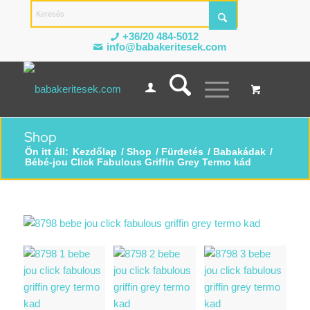
+36/20 484-5012
info@babakeritesek.com
Shop
Ön itt áll:
Kezdőlap
/
Shop
/
Fürdetés
/
Babakádak
/
Bébé-jou Click Fabulous Griffin Grey Termo kád