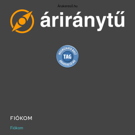
Árukereső.hu
FIÓKOM
Fiókom