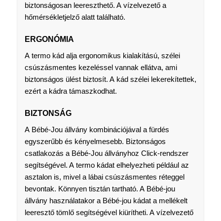
biztonságosan leereszthető. A vízelvezető a
hőmérsékletjelző alatt található.
ERGONÓMIA
A termo kád alja ergonomikus kialakítású, szélei
csúszásmentes kezeléssel vannak ellátva, ami
biztonságos ülést biztosít. A kád szélei lekerekítettek,
ezért a kádra támaszkodhat.
BIZTONSÁG
A Bébé-Jou állvány kombinációjával a fürdés
egyszerűbb és kényelmesebb. Biztonságos
csatlakozás a Bébé-Jou állványhoz Click-rendszer
segítségével. A termo kádat elhelyezheti például az
asztalon is, mivel a lábai csúszásmentes réteggel
bevontak. Könnyen tisztán tartható. A Bébé-jou
állvány használatakor a Bébé-jou kádat a mellékelt
leeresztő tömlő segítségével kiürítheti. A vízelvezető