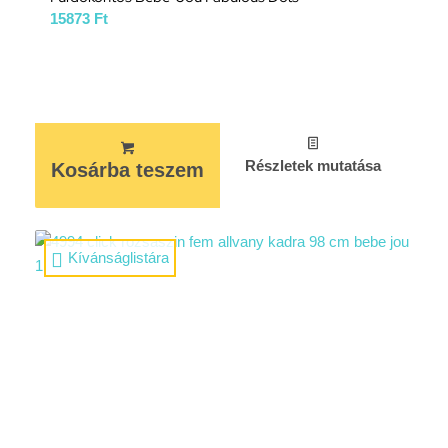
15873
Ft
Részletek mutatása
Kosárba teszem
Kívánságlistára