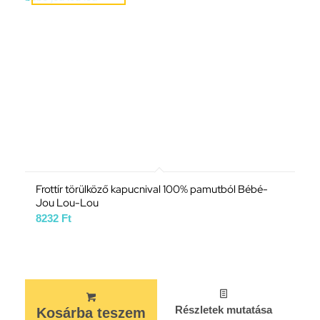
Frottír törülköző kapucnival 100% pamutból Bébé-
Jou Lou-Lou
8232
Ft
Részletek mutatása
Kosárba teszem