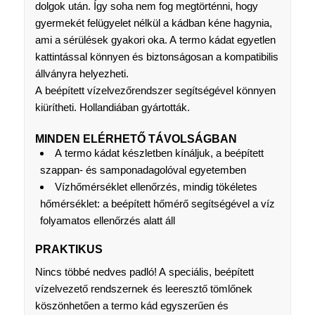
dolgok után. Így soha nem fog megtörténni, hogy
gyermekét felügyelet nélkül a kádban kéne hagynia,
ami a sérülések gyakori oka. A termo kádat egyetlen
kattintással könnyen és biztonságosan a kompatibilis
állványra helyezheti.
A beépített vízelvezőrendszer segítségével könnyen
kiürítheti. Hollandiában gyártották.
MINDEN ELÉRHETŐ TÁVOLSÁGBAN
A termo kádat készletben kínáljuk, a beépített
szappan- és samponadagolóval egyetemben
Vízhőmérséklet ellenőrzés, mindig tökéletes
hőmérséklet: a beépített hőmérő segítségével a víz
folyamatos ellenőrzés alatt áll
PRAKTIKUS
Nincs többé nedves padló! A speciális, beépített
vízelvezető rendszernek és leeresztő tömlőnek
köszönhetően a termo kád egyszerűen és