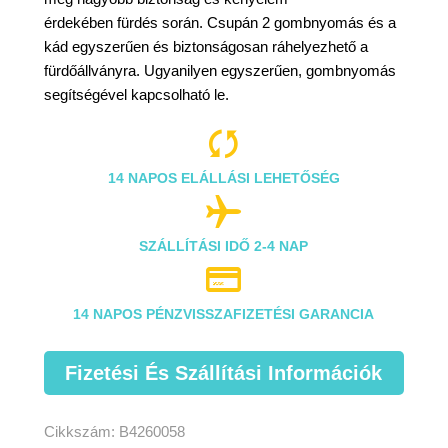
érdekében fürdés során. Csupán 2 gombnyomás és a
kád egyszerűen és biztonságosan ráhelyezhető a
fürdőállványra. Ugyanilyen egyszerűen, gombnyomás
segítségével kapcsolható le.

14 NAPOS ELÁLLÁSI LEHETŐSÉG

SZÁLLÍTÁSI IDŐ 2-4 NAP

14 NAPOS PÉNZVISSZAFIZETÉSI GARANCIA
Fizetési És Szállítási Információk
Cikkszám:
B4260058