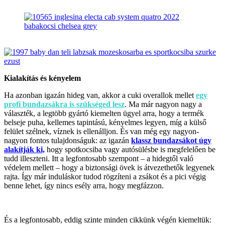
Kialakítás és kényelem
Ha azonban igazán hideg van, akkor a cuki overallok mellet
egy
profi bundazsákra is szükséged lesz
. Ma már nagyon nagy a
választék, a legtöbb gyártó kiemelten ügyel arra, hogy a termék
belseje puha, kellemes tapintású, kényelmes legyen, míg a külső
felület szélnek, víznek is ellenálljon. És van még egy nagyon-
nagyon fontos tulajdonságuk: az igazán
klassz bundazsákot úgy
alakítják ki,
hogy spotkocsiba vagy autósülésbe is megfelelően be
tudd illeszteni. Itt a legfontosabb szempont – a hidegtől való
védelem mellett – hogy a biztonsági övek is átvezethetők legyenek
rajta. Így már induláskor tudod rögzíteni a zsákot és a pici végig
benne lehet, így nincs esély arra, hogy megfázzon.
És a legfontosabb, eddig szinte minden cikkünk végén kiemeltük: