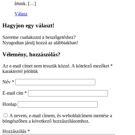
írtunk. […]
Válasz
Hagyjon egy választ!
Szeretne csatlakozni a beszélgetéshez?
Nyugodtan járulj hozzá az alábbiakban!
Vélemény, hozzászólás?
Az e-mail címet nem tesszük közzé.
A kötelező mezőket
*
karakterrel jelöltük
Név
*
E-mail cím
*
Honlap
A nevem, e-mail címem, és weboldalcímem mentése a
böngészőben a következő hozzászólásomhoz.
Hozzászólás
*