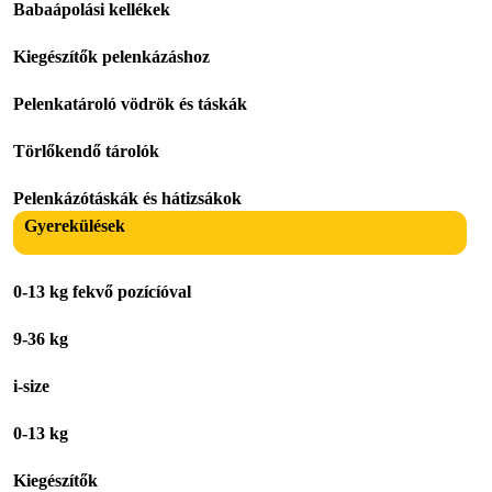
Babaápolási kellékek
Kiegészítők pelenkázáshoz
Pelenkatároló vödrök és táskák
Törlőkendő tárolók
Pelenkázótáskák és hátizsákok
Gyerekülések
0-13 kg fekvő pozícíóval
9-36 kg
i-size
0-13 kg
Kiegészítők