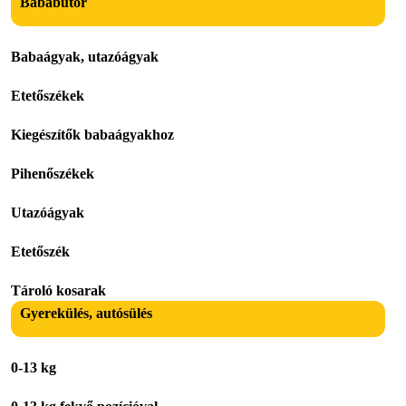
Bababútor
Babaágyak, utazóágyak
Etetőszékek
Kiegészítők babaágyakhoz
Pihenőszékek
Utazóágyak
Etetőszék
Tároló kosarak
Gyerekülés, autósülés
0-13 kg