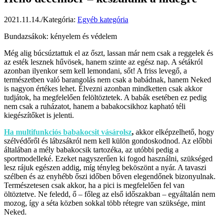
2021.11.14.
/
Kategória:
Egyéb kategória
Bundazsákok: kényelem és védelem
Még alig búcsúztattuk el az őszt, lassan már nem csak a reggelek és
az esték lesznek hűvösek, hanem szinte az egész nap. A sétákról
azonban ilyenkor sem kell lemondani, sőt! A friss levegő, a
természetben való barangolás nem csak a babádnak, hanem Neked
is nagyon értékes lehet. Élvezni azonban mindketten csak akkor
tudjátok, ha megfelelően felöltöztetek. A babák esetében ez pedig
nem csak a ruházatot, hanem a babakocsikhoz kapható téli
kiegészítőket is jelenti.
Ha multifunkciós babakocsit vásárolsz
,
akkor elképzelhető, hogy
szélvédőről és lábzsákról nem kell külön gondoskodnod. Az előbbi
általában a mély babakocsik tartozéka, az utóbbi pedig a
sportmodelleké. Ezeket nagyszerűen ki fogod használni, szükséged
lesz rájuk egészen addig, míg tényleg beköszönt a nyár. A tavaszi
szélben és az enyhébb őszi időben bőven elegendőnek bizonyulnak.
Természetesen csak akkor, ha a pici is megfelelően fel van
öltöztetve. Ne feledd, ő – főleg az első időszakban – egyáltalán nem
mozog, így a séta közben sokkal több rétegre van szüksége, mint
Neked.