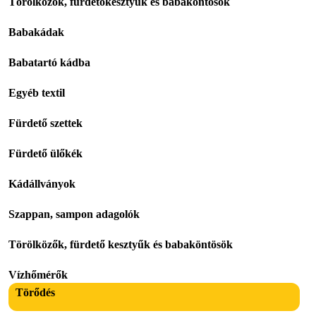
Törölközők, fürdetőkesztyűk és babaköntösök
Babakádak
Babatartó kádba
Egyéb textil
Fürdető szettek
Fürdető ülőkék
Kádállványok
Szappan, sampon adagolók
Törölközők, fürdető kesztyűk és babaköntösök
Vízhőmérők
Törődés