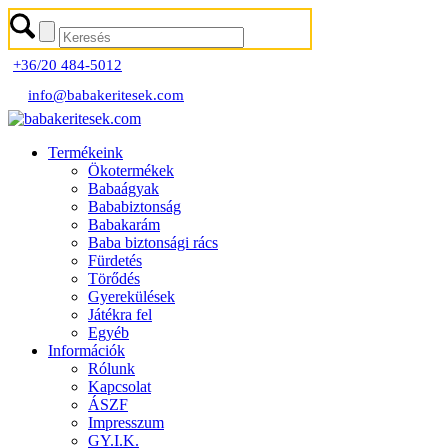
+36/20 484-5012
info@babakeritesek.com
Termékeink
Ökotermékek
Babaágyak
Bababiztonság
Babakarám
Baba biztonsági rács
Fürdetés
Törődés
Gyerekülések
Játékra fel
Egyéb
Információk
Rólunk
Kapcsolat
ÁSZF
Impresszum
GY.I.K.