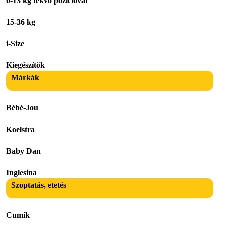
0-13 kg fekvő pozícióval
15-36 kg
i-Size
Kiegészítők
Márkák
Bébé-Jou
Koelstra
Baby Dan
Inglesina
Szoptatás, etetés
Cumik