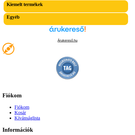
Kiemelt termékek
Egyéb
Árukereső.hu
Fiókom
Fiókom
Kosár
Kívánságlista
Információk