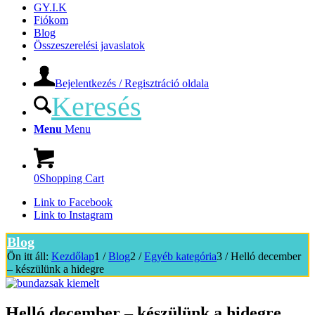
GY.I.K
Fiókom
Blog
Összeszerelési javaslatok
Bejelentkezés / Regisztráció oldala
Keresés
Menu
Menu
0
Shopping Cart
Link to Facebook
Link to Instagram
Blog
Ön itt áll:
Kezdőlap
1
/
Blog
2
/
Egyéb kategória
3
/
Helló december
– készülünk a hidegre
Helló december – készülünk a hidegre