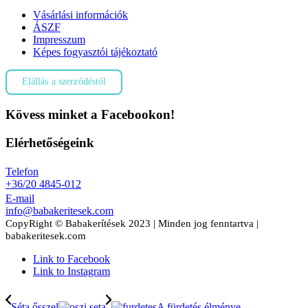
Vásárlási információk
ÁSZF
Impresszum
Képes fogyasztói tájékoztató
Elállás a szerződéstől
Kövess minket a Facebookon!
Elérhetőségeink
Telefon
+36/20 4845-012
E-mail
info@babakeritesek.com
CopyRight © Babakerítések 2023 | Minden jog fenntartva |
babakeritesek.com
Link to Facebook
Link to Instagram
Séta ősszel
A fürdetés élménye