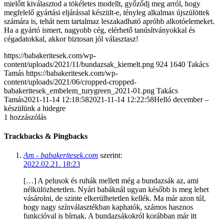
mielőtt kiválasztod a tökéletes modellt, győződj meg arról, hogy
megfelelő gyártási eljárással készült-e, tényleg alkalmas újszülöttek
számára is, tehát nem tartalmaz leszakadható apróbb alkotóelemeket.
Ha a gyártó ismert, nagyobb cég, elérhető tanúsítványokkal és
cégadatokkal, akkor biztosan jól választasz!
https://babakeritesek.com/wp-
content/uploads/2021/11/bundazsak_kiemelt.png
924
1640
Takács
Tamás
https://babakeritesek.com/wp-
content/uploads/2021/06/cropped-cropped-
babakeritesek_embelem_turygreen_2021-01.png
Takács
Tamás
2021-11-14 12:18:58
2021-11-14 12:22:58
Helló december –
készülünk a hidegre
1
hozzászólás
Trackbacks & Pingbacks
Am - babakeritesek.com
szerint:
2022.02.21. 18:23
[…] A pelusok és ruhák mellett még a bundazsák az, ami
nélkülözhetetlen. Nyári babáknál ugyan később is meg lehet
vásárolni, de szinte elkerülhetetlen kellék. Ma már azon túl,
hogy nagy színválasztékban kaphatók, számos hasznos
funkcióval is bírnak. A bundazsákokról korábban már itt