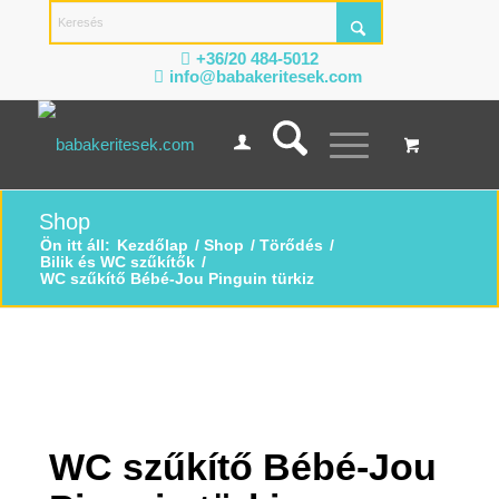
+36/20 484-5012
info@babakeritesek.com
Shop
Ön itt áll:
Kezdőlap
/
Shop
/
Törődés
/
Bilik és WC szűkítők
/
WC szűkítő Bébé-Jou Pinguin türkiz
WC szűkítő Bébé-Jou