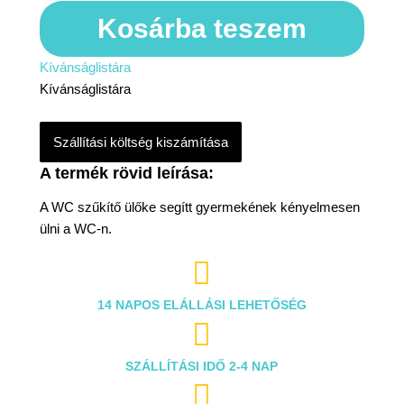
Kosárba teszem
Kívánságlistára
Kívánságlistára
Szállítási költség kiszámítása
A WC szűkítő ülőke segítt gyermekének kényelmesen
ülni a WC-n.

14 NAPOS ELÁLLÁSI LEHETŐSÉG

SZÁLLÍTÁSI IDŐ 2-4 NAP
