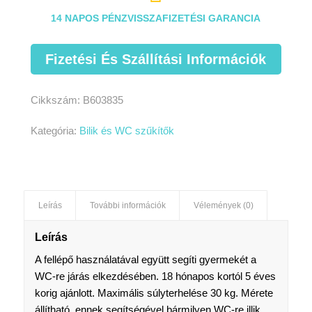
14 NAPOS PÉNZVISSZAFIZETÉSI GARANCIA
Fizetési És Szállítási Információk
Cikkszám:
B603835
Kategória:
Bilik és WC szűkítők
Leírás
További információk
Vélemények (0)
Leírás
A fellépő használatával együtt segíti gyermekét a
WC-re járás elkezdésében. 18 hónapos kortól 5 éves
korig ajánlott. Maximális súlyterhelése 30 kg. Mérete
állítható, ennek segítségével bármilyen WC-re illik.