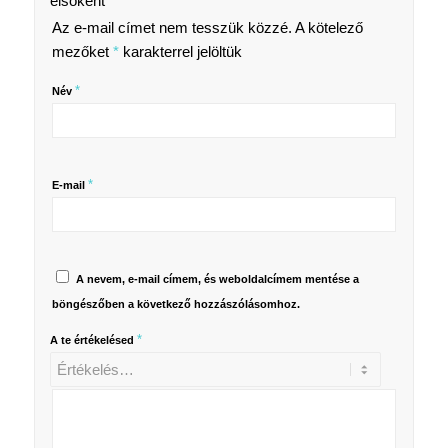
elsőként
Az e-mail címet nem tesszük közzé.
A kötelező
mezőket
*
karakterrel jelöltük
*
Név
*
E-mail
A nevem, e-mail címem, és weboldalcímem mentése a
böngészőben a következő hozzászólásomhoz.
*
A te értékelésed