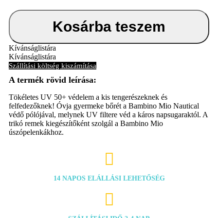
Nautical,
méret
XL
Kosárba teszem
mennyiség
Kívánságlistára
Kívánságlistára
Szállítási költség kiszámítása
Tökéletes UV 50+ védelem a kis tengerészeknek és
felfedezőknek! Óvja gyermeke bőrét a Bambino Mio Nautical
védő pólójával, melynek UV filtere véd a káros napsugaraktól. A
trikó remek kiegészítőként szolgál a Bambino Mio
úszópelenkákhoz.

14 NAPOS ELÁLLÁSI LEHETŐSÉG
