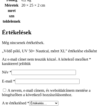
Méretek
20 × 25 × 2 cm
mret
szn
toldelemek
Értékelések
Még nincsenek értékelések.
„Védő póló, UV 50+ Nautical, méret XL” értékelése elsőként
Az e-mail címet nem tesszük közzé.
A kötelező mezőket
*
karakterrel jelöltük
Név
*
E-mail
*
A nevem, e-mail címem, és weboldalcímem mentése a
böngészőben a következő hozzászólásomhoz.
A te értékelésed
*