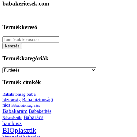
babakeritesek.com
Termékkereső
Keresés
a
Keresés
következőre:
Termékkategóriák
Termék címkék
baba
Bababitonság
biztonság
Baba biztonsági
rács
Bababiztonsági rács
Babakarám
Babakerítés
Babarács
Babamászóka
bambusz
BIOplasztik