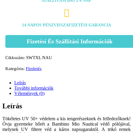
SZÁLLÍTÁSI IDŐ 2-4 NAP

14 NAPOS PÉNZVISSZAFIZETÉSI GARANCIA
Fizetési És Szállítási Információk
Cikkszám:
SWTXL NAU
Kategória:
Fürdetés
Leírás
További információk
Vélemények (0)
Leírás
Tökéletes UV 50+ védelem a kis tengerészeknek és felfedezőknek!
Óvja gyermeke bőrét a Bambino Mio Nautical védő pólójával,
melynek UV filtere véd a káros napsugaraktól. A trikó remek