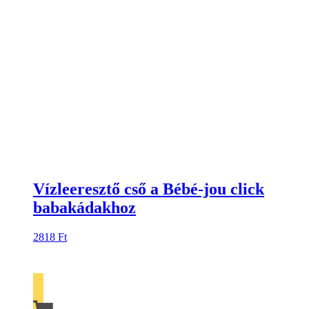
Vízleeresztő cső a Bébé-jou click
babakádakhoz
2818
Ft