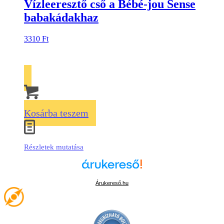
Vízleeresztő cső a Bébé-jou Sense
babakádakhaz
3310
Ft
Kosárba teszem
Részletek mutatása
Árukereső.hu