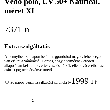
Védő póló, UV 50+ Nautical,
méret XL
7371
Ft
Extra szolgáltatás
Amennyiben 30 napon belül meggondolod magad, lehetőséged
van elállni a vásárlástól. Fontos, hogy a terméknek eredeti
állapotában kell lennie, értékvesztés nélkül, ellenkező esetben az
elállási jog nem érvényesíthető.
1999
Ft
30 napos pénzvisszafizetési garancia
(+
)
Védő
póló,
UV
50+