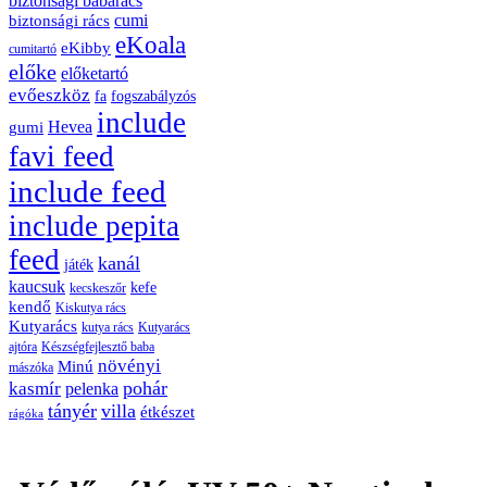
biztonsági babarács
cumi
biztonsági rács
eKoala
eKibby
cumitartó
előke
előketartó
evőeszköz
fa
fogszabályzós
include
Hevea
gumi
favi feed
include feed
include pepita
feed
kanál
játék
kaucsuk
kefe
kecskeszőr
kendő
Kiskutya rács
Kutyarács
kutya rács
Kutyarács
ajtóra
Készségfejlesztő baba
növényi
Minú
mászóka
pohár
kasmír
pelenka
tányér
villa
étkészet
rágóka