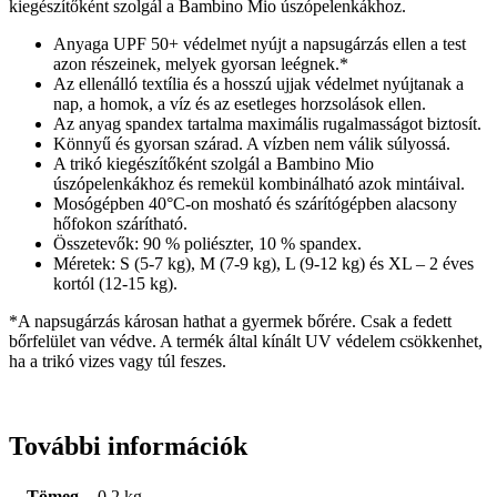
kiegészítőként szolgál a Bambino Mio úszópelenkákhoz.
Anyaga UPF 50+ védelmet nyújt a napsugárzás ellen a test
azon részeinek, melyek gyorsan leégnek.*
Az ellenálló textília és a hosszú ujjak védelmet nyújtanak a
nap, a homok, a víz és az esetleges horzsolások ellen.
Az anyag spandex tartalma maximális rugalmasságot biztosít.
Könnyű és gyorsan szárad. A vízben nem válik súlyossá.
A trikó kiegészítőként szolgál a Bambino Mio
úszópelenkákhoz és remekül kombinálható azok mintáival.
Mosógépben 40°C-on mosható és szárítógépben alacsony
hőfokon szárítható.
Összetevők: 90 % poliészter, 10 % spandex.
Méretek: S (5-7 kg), M (7-9 kg), L (9-12 kg) és XL – 2 éves
kortól (12-15 kg).
*A napsugárzás károsan hathat a gyermek bőrére. Csak a fedett
bőrfelület van védve. A termék által kínált UV védelem csökkenhet,
ha a trikó vizes vagy túl feszes.
További információk
Tömeg
0,2 kg