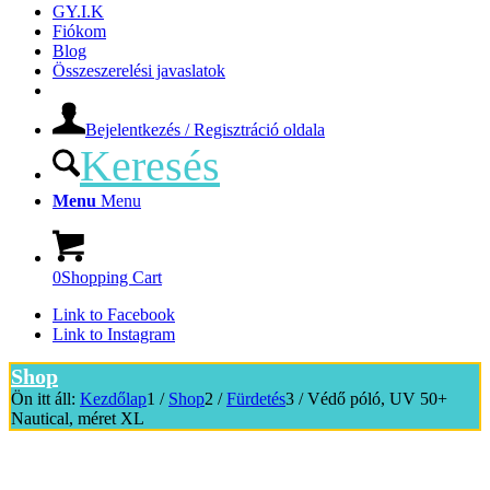
GY.I.K
Fiókom
Blog
Összeszerelési javaslatok
Bejelentkezés / Regisztráció oldala
Keresés
Menu
Menu
0
Shopping Cart
Link to Facebook
Link to Instagram
Shop
Ön itt áll:
Kezdőlap
1
/
Shop
2
/
Fürdetés
3
/
Védő póló, UV 50+
Nautical, méret XL