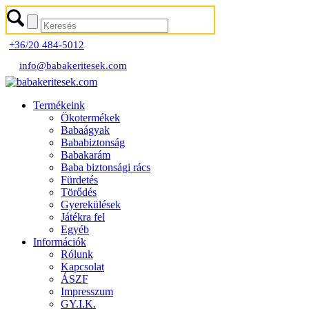
+36/20 484-5012
info@babakeritesek.com
Termékeink
Ökotermékek
Babaágyak
Bababiztonság
Babakarám
Baba biztonsági rács
Fürdetés
Törődés
Gyerekülések
Játékra fel
Egyéb
Információk
Rólunk
Kapcsolat
ÁSZF
Impresszum
GY.I.K.