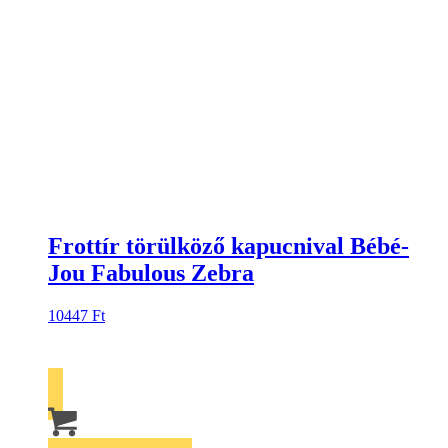
Frottír törülköző kapucnival Bébé-
Jou Fabulous Zebra
10447
Ft