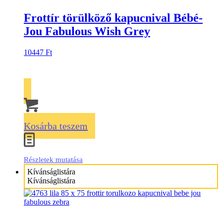
Frottír törülköző kapucnival Bébé-
Jou Fabulous Wish Grey
10447
Ft
Kosárba teszem
Részletek mutatása
Kívánságlistára
Kívánságlistára