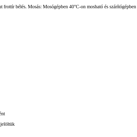
frottír bélés. Mosás: Mosógépben 40°C-on mosható és szárítógépben szár
ént
jelöltük