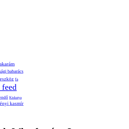
akarám
sági babarács
eszköz
fa
 feed
endő
Kiskutya
ényi kasmír