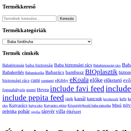
Termékkereső
Keresés
Keresés
a
következőre:
Termékkategóriák
Termék címkék
Bab
baba biztonság
Baba biztonsági rács
Bababitonság
Bababiztonsági rács
BIOplasztik
Babarács
bambusz
Babakerítés
bizton
Babamászóka
eKoala
előke
evő
cumi
előketartó
biztonsági rács
eKibby
cumitartó
include
include favi feed
Hevea
gumi
fogszabályzós
include pepita feed
kanál
kaucsuk
k
játék
kefe
kecskeszőr
növ
Kutyarács
Minú
rács
kutya rács
Kutyarács ajtóra
Készségfejlesztő baba mászóka
pohár
tányér
villa
pelenka
étkészet
rágóka