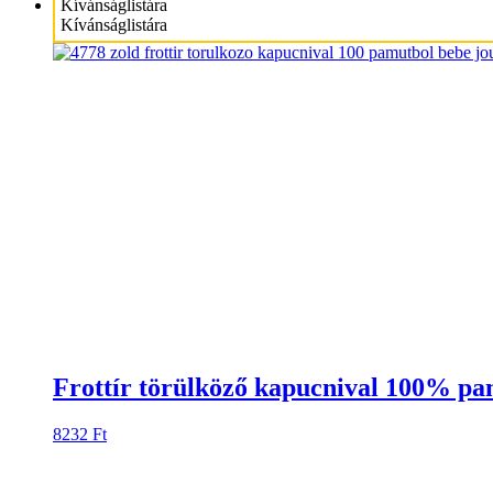
Kívánságlistára
Kívánságlistára
Frottír törülköző kapucnival 100% p
8232
Ft