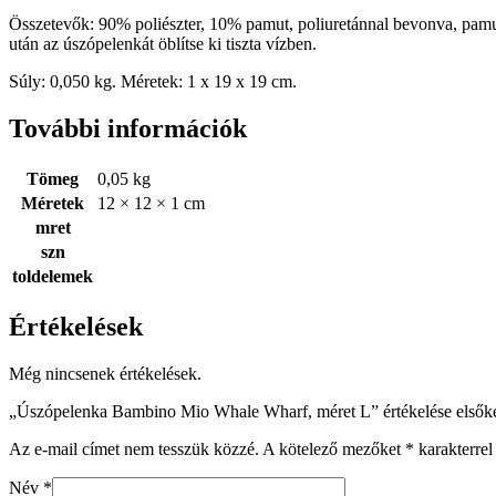
Összetevők: 90% poliészter, 10% pamut, poliuretánnal bevonva, pamut 
után az úszópelenkát öblítse ki tiszta vízben.
Súly: 0,050 kg. Méretek: 1 x 19 x 19 cm.
További információk
Tömeg
0,05 kg
Méretek
12 × 12 × 1 cm
mret
szn
toldelemek
Értékelések
Még nincsenek értékelések.
„Úszópelenka Bambino Mio Whale Wharf, méret L” értékelése elsők
Az e-mail címet nem tesszük közzé.
A kötelező mezőket
*
karakterrel 
Név
*