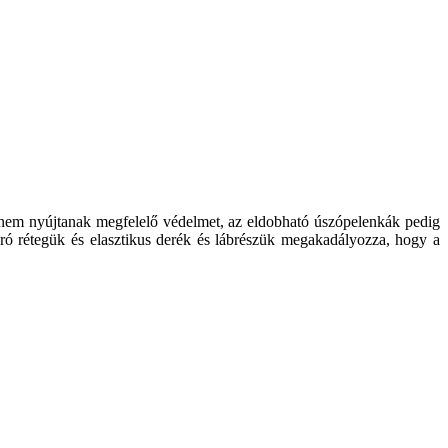
nem nyújtanak megfelelő védelmet, az eldobható úszópelenkák pedig
ó rétegük és elasztikus derék és lábrészük megakadályozza, hogy a