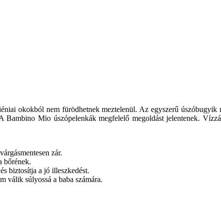
giéniai okokból nem fürödhetnek meztelenül. Az egyszerű úszóbugyik 
. A Bambino Mio úszópelenkák megfelelő megoldást jelentenek. Vízzár
ivárgásmentesen zár.
a bőrének.
 biztosítja a jó illeszkedést.
 válik súlyossá a baba számára.