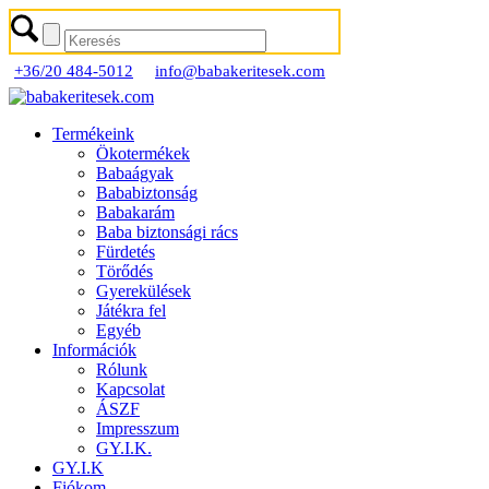
+36/20 484-5012
info@babakeritesek.com
Termékeink
Ökotermékek
Babaágyak
Bababiztonság
Babakarám
Baba biztonsági rács
Fürdetés
Törődés
Gyerekülések
Játékra fel
Egyéb
Információk
Rólunk
Kapcsolat
ÁSZF
Impresszum
GY.I.K.
GY.I.K
Fiókom