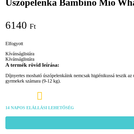
Úszópelenka Bambino Mio Wha
6140
Ft
Elfogyott
Kívánságlistára
Kívánságlistára
Díjnyertes mosható úszópelenkáink nemcsak higiénikussá teszik az úsz
gyrmekek számara (9-12 kg).

14 NAPOS ELÁLLÁSI LEHETŐSÉG