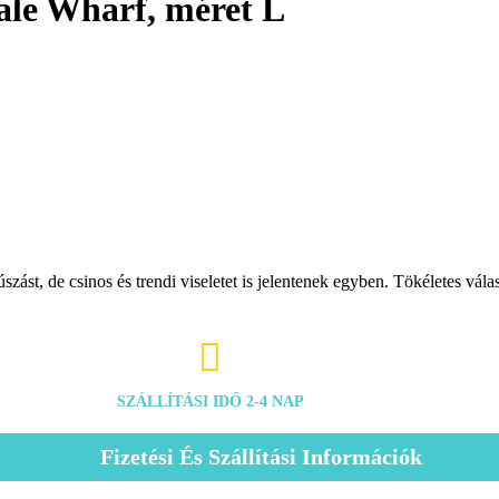
le Wharf, méret L
ást, de csinos és trendi viseletet is jelentenek egyben. Tökéletes vála

SZÁLLÍTÁSI IDŐ 2-4 NAP
Fizetési És Szállítási Információk