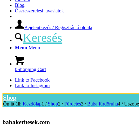
Blog
Összeszerelési javaslatok
Bejelentkezés / Regisztráció oldala
Keresés
Menu
Menu
0
Shopping Cart
Link to Facebook
Link to Instagram
Shop
Ön itt áll:
Kezdőlap
1
/
Shop
2
/
Fürdetés
3
/
Baba fürdőruha
4
/
Úszópe
babakeritesek.com