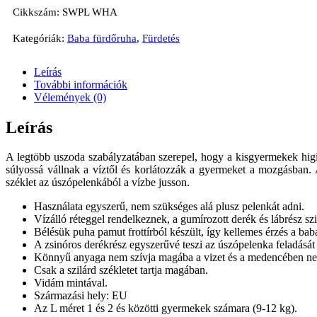
Cikkszám:
SWPL WHA
Kategóriák:
Baba fürdőruha
,
Fürdetés
Leírás
További információk
Vélemények (0)
Leírás
A legtöbb uszoda szabályzatában szerepel, hogy a kisgyermekek hi
súlyossá vállnak a víztől és korlátozzák a gyermeket a mozgásban
széklet az úszópelenkából a vízbe jusson.
Használata egyszerű, nem szükséges alá plusz pelenkát adni.
Vízálló réteggel rendelkeznek, a gumírozott derék és lábrész sz
Bélésük puha pamut frottírból készült, így kellemes érzés a bab
A zsinóros derékrész egyszerűvé teszi az úszópelenka feladását és
Könnyű anyaga nem szívja magába a vizet és a medencében nem
Csak a szilárd székletet tartja magában.
Vidám mintával.
Származási hely: EU
Az L méret 1 és 2 és közötti gyermekek számara (9-12 kg).