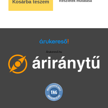
Részletek mutatása
Kosárba teszem
Árukereső.hu