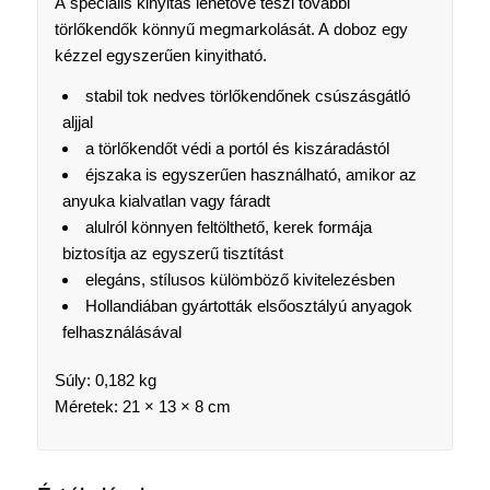
A speciális kinyitás lehetővé teszi további
törlőkendők könnyű megmarkolását. A doboz egy
kézzel egyszerűen kinyitható.
stabil tok nedves törlőkendőnek csúszásgátló
aljjal
a törlőkendőt védi a portól és kiszáradástól
éjszaka is egyszerűen használható, amikor az
anyuka kialvatlan vagy fáradt
alulról könnyen feltölthető, kerek formája
biztosítja az egyszerű tisztítást
elegáns, stílusos külömböző kivitelezésben
Hollandiában gyártották elsőosztályú anyagok
felhasználásával
Súly: 0,182 kg
Méretek: 21 × 13 × 8 cm