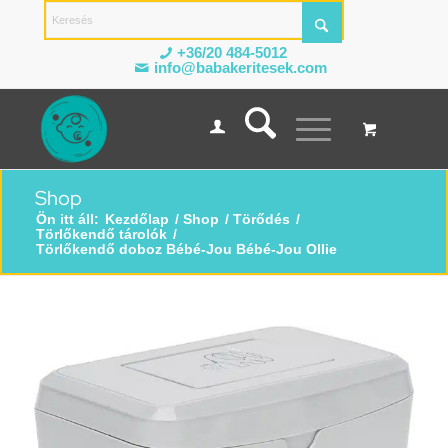
+36/20 484-5012
info@babakeritesek.com
Shop
Ön itt áll:
Kezdőlap
/
Shop
/
Törődés
/
Törlőkendő tárolók
/
Törlőkendő doboz Bébé-Jou Bébé-Jou Ollie