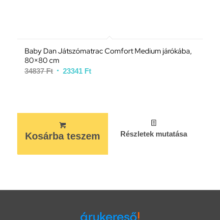
Baby Dan Játszómatrac Comfort Medium járókába,
80×80 cm
34837
Ft
23341
Ft
Részletek mutatása
Kosárba teszem