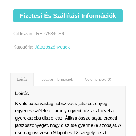
Fizetési És Szállítási Információk
Cikkszám:
RBP7534CE9
Kategória:
Játszószőnyegek
Leírás
További információk
Vélemények (0)
Leírás
Kiváló extra vastag habszivacs játszószőnyeg
egyenes szélekkel, amely egyedi bézs színével a
gyerekszoba dísze lesz. Állítsa össze saját, eredeti
játszószőnyegét, hogy díszítse gyermeke szobáját. A
csomag összesen 9 lapot és 12 szegély részt