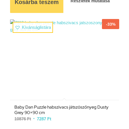
Részletek mutatása
Kosárba teszem
-33%
Kívánságlistára
Baby Dan Puzzle habszivacs játszószőnyeg Dusty
Grey 90×90 cm
10876
Ft
7287
Ft