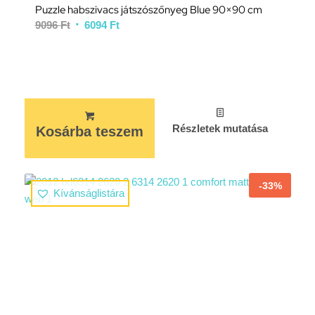
Puzzle habszivacs játszószőnyeg Blue 90×90 cm
9096
Ft
6094
Ft
Részletek mutatása
Kosárba teszem
-33%
Kívánságlistára