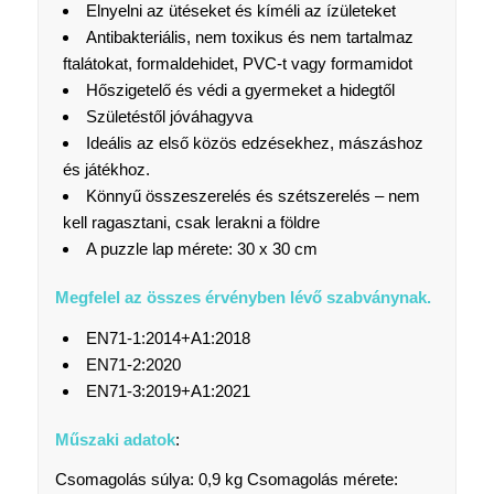
Elnyelni az ütéseket és kíméli az ízületeket
Antibakteriális, nem toxikus és nem tartalmaz
ftalátokat, formaldehidet, PVC-t vagy formamidot
Hőszigetelő és védi a gyermeket a hidegtől
Születéstől jóváhagyva
Ideális az első közös edzésekhez, mászáshoz
és játékhoz.
Könnyű összeszerelés és szétszerelés – nem
kell ragasztani, csak lerakni a földre
A puzzle lap mérete: 30 x 30 cm
Megfelel az összes érvényben lévő szabványnak.
EN71-1:2014+A1:2018
EN71-2:2020
EN71-3:2019+A1:2021
Műszaki adatok
:
Csomagolás súlya: 0,9 kg Csomagolás mérete: