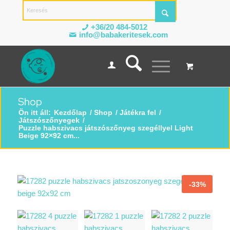
+36/20 484-5012
info@babakeritesek.com
Shop
Ön itt áll:
Kezdőlap
/
Shop
/
Játékra fel
/
Játszószőnyegek
/
Puzzle habszivacs játszószőnyeg szegéllyel Light
Beige 92×92 cm...
-33%