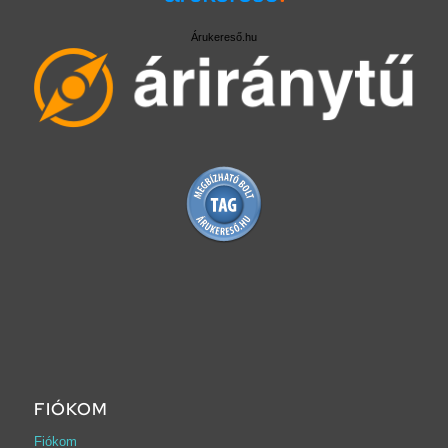
Árukereső.hu
FIÓKOM
Fiókom