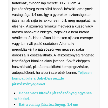
tartalmaz, minden lap mérete 30 x 30 cm. A
játszószőnyeg extra sűrű habból készült, amelynek
vastagsága 1,4 cm. Így a gyerekek biztonságosan
játszhatnak rajta és akkor sem ütik meg magukat, ha
elesnek. A szőnyeg remekül megvédi a kúszó vagy
mászó babákat a hidegtől, zajtól és a nem kívánt
sérülésektől. Használata kiemelten ajánlott csempe
vagy laminált padló esetében. Alternatív
megoldásként a játszószőnyeg négyzet alakú
dobozzá is összeállítható. A játszószőnyeg rengeteg
lehetőséget kínál az aktív játéhoz. Sokféleképpen
használható, pl. sátorpadlóként kempingezéskor,
autópadlóként, ha aludni szeretnél benne.
Teljesen
kompatibilis a BabyDan puzzle
játszószőnyegekkel.
Habszivacs kirakós játszószőnyeg egyenes
szélekkel.
Extra vastag játszószőnyeg: 1,4 cm