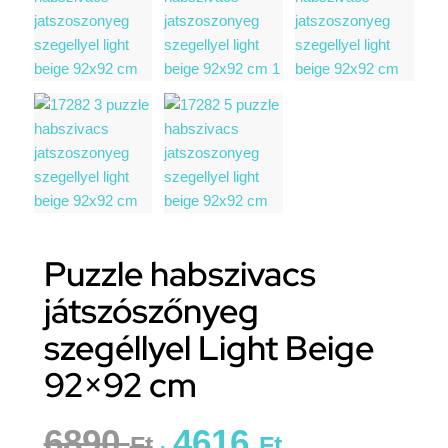
Puzzle habszivacs
játszószőnyeg
szegéllyel Light Beige
92×92 cm
6890
4616
Ft
Ft