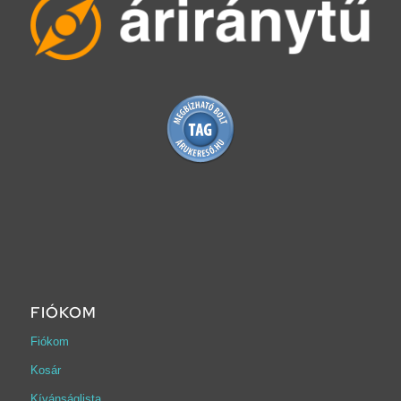
FIÓKOM
Fiókom
Kosár
Kívánságlista