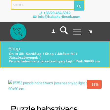
+36/20 484-5012
info@babakeritesek.com
Shop
Ön itt áll:
Kezdőlap
/
Shop
/
Játékra fel
/
Játszószőnyegek
/
Puzzle habszivacs játszószőnyeg Light Pink 90×90 cm
-33%
Puzzle habszivacs