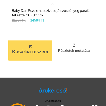
Baby Dan Puzzle habszivacs játszószőnyeg parafa
felülettel 90×90 cm
21767
Ft
14584
Ft
Részletek mutatása
Kosárba teszem
Árukereső.hu