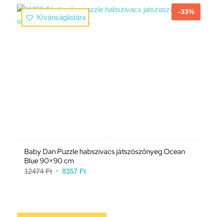
-33%
Kívánságlistára
Baby Dan Puzzle habszivacs játszószőnyeg Ocean
Blue 90×90 cm
12474
Ft
8357
Ft