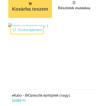
Részletek mutatása
Kosárba teszem
Kívánságlistára
eKubo – BIOplasztik építőjáték (nagy)
15369
Ft