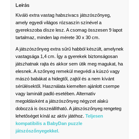
Leírás
Kiváló extra vastag habszivacs játszószőnyeg,
amely egyedi világos rózsaszín színével a
gyerekszoba dísze lesz. A csomag összesen 9 lapot
tartalmaz, minden lap mérete 30 x 30 cm.
A játszószőnyeg extra sűrű habból készült, amelynek
vastagsága 1,4 cm. Így a gyerekek biztonságosan
játszhatnak rajta és akkor sem ütik meg magukat, ha
elesnek. A szőnyeg remekül megvédi a kúszó vagy
mászó babákat a hidegtől, zajtól és a nem kívánt
sérülésektől. Használata kiemelten ajánlott csempe
vagy laminált padló esetében. Alternatív
megoldásként a játszószőnyeg négyzet alakú
dobozzá is összeállítható. A játszószőnyeg rengeteg
lehetőséget kínál az aktív játéhoz.
Teljesen
kompatibilis a BabyDan puzzle
játszószőnyegekkel.