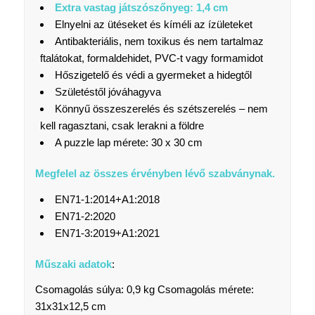
Extra vastag játszószőnyeg: 1,4 cm
Elnyelni az ütéseket és kíméli az ízületeket
Antibakteriális, nem toxikus és nem tartalmaz
ftalátokat, formaldehidet, PVC-t vagy formamidot
Hőszigetelő és védi a gyermeket a hidegtől
Születéstől jóváhagyva
Könnyű összeszerelés és szétszerelés – nem
kell ragasztani, csak lerakni a földre
A puzzle lap mérete: 30 x 30 cm
Megfelel az összes érvényben lévő szabványnak.
EN71-1:2014+A1:2018
EN71-2:2020
EN71-3:2019+A1:2021
Műszaki adatok
:
Csomagolás súlya: 0,9 kg Csomagolás mérete:
31x31x12,5 cm