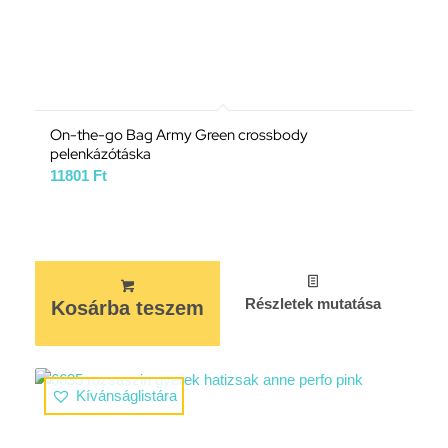
On-the-go Bag Army Green crossbody
pelenkázótáska
11801
Ft
Részletek mutatása
Kosárba teszem
Kívánságlistára