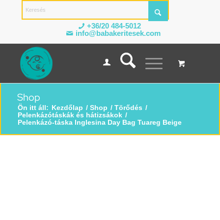
+36/20 484-5012
info@babakeritesek.com
Shop
Ön itt áll:
Kezdőlap
/
Shop
/
Törődés
/
Pelenkázótáskák és hátizsákok
/
Pelenkázó-táska Inglesina Day Bag Tuareg Beige