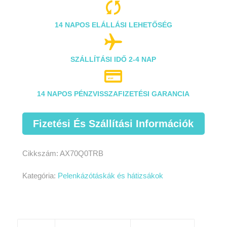

14 NAPOS ELÁLLÁSI LEHETŐSÉG

SZÁLLÍTÁSI IDŐ 2-4 NAP

14 NAPOS PÉNZVISSZAFIZETÉSI GARANCIA
Fizetési És Szállítási Információk
Cikkszám:
AX70Q0TRB
Kategória:
Pelenkázótáskák és hátizsákok