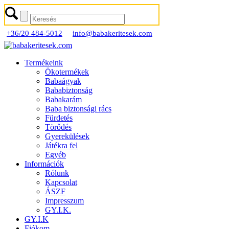
+36/20 484-5012
info@babakeritesek.com
Termékeink
Ökotermékek
Babaágyak
Bababiztonság
Babakarám
Baba biztonsági rács
Fürdetés
Törődés
Gyerekülések
Játékra fel
Egyéb
Információk
Rólunk
Kapcsolat
ÁSZF
Impresszum
GY.I.K.
GY.I.K
Fiókom