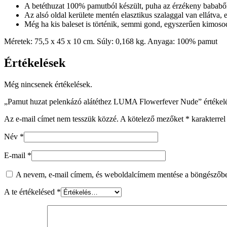
A betéthuzat 100% pamutból készült, puha az érzékeny bababő
Az alsó oldal kerülete mentén elasztikus szalaggal van ellátva, 
Még ha kis baleset is történik, semmi gond, egyszerűen kimoso
Méretek: 75,5 x 45 x 10 cm. Súly: 0,168 kg. Anyaga: 100% pamut
Értékelések
Még nincsenek értékelések.
„Pamut huzat pelenkázó alátéthez LUMA Flowerfever Nude” értékelé
Az e-mail címet nem tesszük közzé.
A kötelező mezőket
*
karakterrel 
Név
*
E-mail
*
A nevem, e-mail címem, és weboldalcímem mentése a böngészőb
A te értékelésed
*