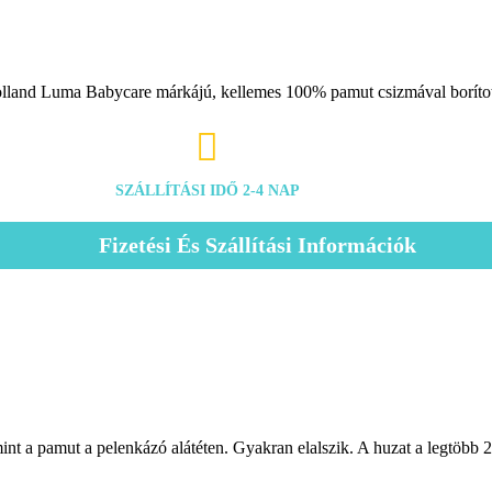
holland Luma Babycare márkájú, kellemes 100% pamut csizmával borítot

SZÁLLÍTÁSI IDŐ 2-4 NAP
Fizetési És Szállítási Információk
 a pamut a pelenkázó alátéten. Gyakran elalszik. A huzat a legtöbb 2 o