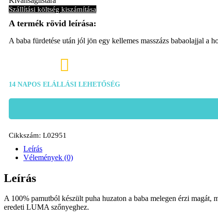
Kívánságlistára
Szállítási költség kiszámítása
A baba fürdetése után jól jön egy kellemes masszázs babaolajjal a 

14 NAPOS ELÁLLÁSI LEHETŐSÉG
Cikkszám:
L02951
Leírás
Vélemények (0)
Leírás
A 100% pamutból készült puha huzaton a baba melegen érzi magát, mint
eredeti LUMA szőnyeghez.