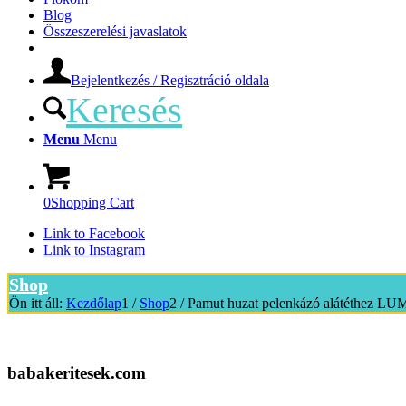
Blog
Összeszerelési javaslatok
Bejelentkezés / Regisztráció oldala
Keresés
Menu
Menu
0
Shopping Cart
Link to Facebook
Link to Instagram
Shop
Ön itt áll:
Kezdőlap
1
/
Shop
2
/
Pamut huzat pelenkázó alátéthez L
babakeritesek.com