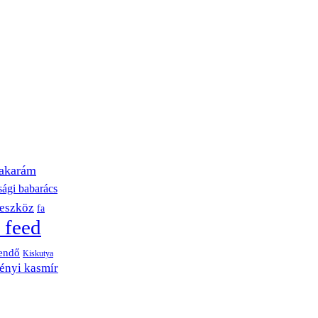
akarám
sági babarács
eszköz
fa
 feed
endő
Kiskutya
ényi kasmír